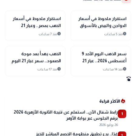
trending_up
trending_up
اقتصاد
اقتصاد
استقرار ملحوظ في أسعار
استقرار ملحوظ في أسعار
الدواجن والبيض بالأسواق
الذهب بمصر.. وعيار 21
اليوم الأحد 9 أغسطس
يسجل رقماً جديداً بالصاغة
schedule
schedule
منذ 5 ساعات
منذ 7 ساعات
2026
trending_up
trending_up
اقتصاد
اقتصاد
سعر الذهب اليوم الأحد 9
الذهب يهدأ بعد موجة
أغسطس 2026.. عيار 21
الصعود.. سعر عيار 21 اليوم
يفاجئ الأسواق
السبت 8 أغسطس 2026
schedule
schedule
منذ 14 ساعات
منذ 17 ساعات
swipe
local_fire_department
الأكثر قراءة
رابط شغال الآن.. استعلم عن نتيجة الثانوية الأزهرية 2026
1
برقم الجلوس عبر بوابة الأزهر
26 يوليو 2026
غدًا.. بدء تطبيق منظومة الخصم المباشر للخبز
2