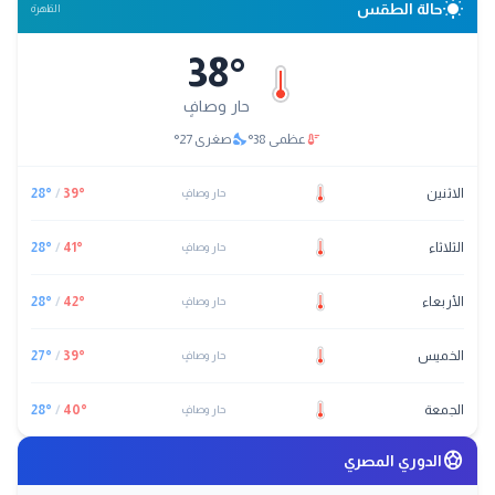
wb_sunny
حالة الطقس
القاهرة
38
°
حار وصافٍ
nights_stay
thermostat
عظمى
38
°
صغرى
27
°
الاثنين
°
39
/
°
28
حار وصافٍ
الثلاثاء
°
41
/
°
28
حار وصافٍ
الأربعاء
°
42
/
°
28
حار وصافٍ
الخميس
°
39
/
°
27
حار وصافٍ
الجمعة
°
40
/
°
28
حار وصافٍ
sports_soccer
الدوري المصري