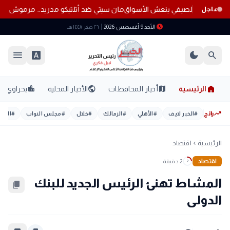
مان سيتي ضد أتلتيكو مدريد.. مرموش يقلب
عاجل
schedule
الأحد 9 أغسطس 2026
٢٦ صفر ١٤٤٨ هـ
menu
font_download
dark_mode
search
home
location_city
public
map
الرئيسية
أخبار المحافظات
الأخبار المحلية
بحراوي
trending_up
رائج
#
الخبر لايف
#
الأهلي
#
الزمالك
#
خلال
#
مجلس النواب
#
اليوم
الرئيسية
اقتصاد
chevron_left
اقتصاد
2 دقيقة
2
المشاط تهنئ الرئيس الجديد للبنك
content_copy
الدولى