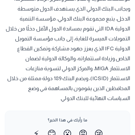
وبجانب البنك الدولي الذي يستهدف الدول متوسطة
الدخل، يتبع مجموعة البنك الدولي، مؤسسة التنمية
الدولية IDA التي تقوم بمساندة الدول الأقل دخلًا من خلال
التمويلات الميسرة للغاية، إلى جانب مؤسسة التمويل
الدولية IFC الذي يعزز جهود مشاركة وتمكين القطاع
الخاص وزيادة استثماراته، والوكالة الدولية لضمان
الاستثمار MIGA، والمركز الدولي لتسوية منازعات
الاستثمار (ICSID)، ويضم البنك 189 دولة ممثلة من خلال
المحافظين الذين يقومون بالمساهمة في وضع
السياسات النهائية للبنك الدولي.
ما رأيك في هذا الخبر؟
⚡
😊
😮
😡
😢