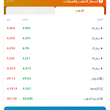
monetization_on
أسعار الذهب والعملات
12:52 م
الذهب
العملات
النوع
شراء
بيع
✦
عيار 24
6,983
6,960
✦
عيار 22
6,401
6,380
✦
عيار 21
6,110
6,090
✦
عيار 18
5,237
5,220
✦
عيار 14
4,073
4,059
💵
الدولار
49.84
49.74
🥇
الأونصة
4,342
4,341.4
🪙
الجنيه الذهب
48,880
48,720