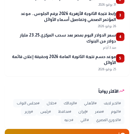
31 يوليو 2026
رابط نتيجة الثانوية الأزهرية 2026 برقم الجلوس.. موعد
3
المؤتمر الصحفي وتفاصيل أسماء الأوائل
26 يوليو 2026
سعر الدولار اليوم بمصر بعد سحب المركزي 23.25 مليار
4
دولار من البنوك
منذ 3 أيام
موعد حسم نتيجة الثانوية العامة 2026 وحقيقة إعلان قائمة
5
الأوائل
25 يوليو 2026
trending_up
الأكثر رواجاً
#
الخبر لايف
#
الأهلي
#
الزمالك
#
خلال
#
مجلس النواب
#
اليوم
#
مصر
#
إيران
#
محافظ
#
رئيس
#
وزير
#
الدوري المصري
#
التي
#
جنيه