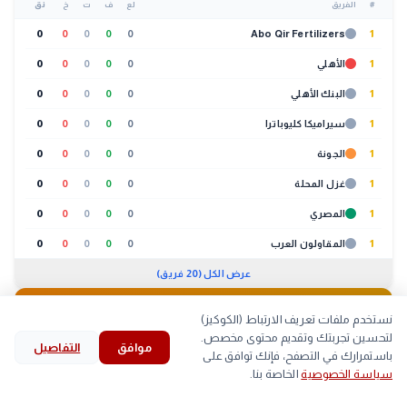
#
الفريق
لع
ف
ت
خ
نق
0
0
0
0
0
Abo Qir Fertilizers
1
1
الأهلي
0
0
0
0
0
1
البنك الأهلي
0
0
0
0
0
1
سيراميكا كليوباترا
0
0
0
0
0
1
الجونة
0
0
0
0
0
1
غزل المحلة
0
0
0
0
0
1
المصري
0
0
0
0
0
1
المقاولون العرب
0
0
0
0
0
عرض الكل (20 فريق)
🐔
بورصة الدواجن
01:30 م
نستخدم ملفات تعريف الارتباط (الكوكيز)
لتحسين تجربتك وتقديم محتوى مخصص.
موافق
التفاصيل
لحوم
بيض
كتاكيت
بط
search
bookmark
history
explore
home
باستمرارك في التصفح، فإنك توافق على
سياسة الخصوصية
الخاصة بنا.
الرئيسية
استكشف
قرأت
المحفوظات
بحث
الصنف
أعلى
أقل