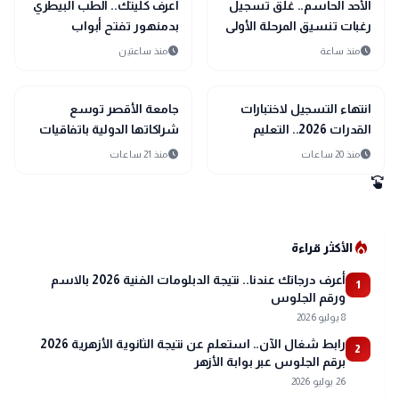
school
school
مدارس وجامعات
مدارس وجامعات
الأحد الحاسم.. غلق تسجيل
اعرف كليتك.. الطب البيطري
رغبات تنسيق المرحلة الأولى
بدمنهور تفتح أبواب
نهائيًا
المستقبل أمام الطلاب
schedule
schedule
منذ ساعة
منذ ساعتين
school
school
مدارس وجامعات
مدارس وجامعات
انتهاء التسجيل لاختبارات
جامعة الأقصر توسع
القدرات 2026.. التعليم
شراكاتها الدولية باتفاقيات
العالي تغلق باب التقديم
أكاديمية مع نيجيريا وتركيا
schedule
schedule
منذ 20 ساعات
منذ 21 ساعات
الإلكتروني دون تمديد
وألمانيا
swipe
local_fire_department
الأكثر قراءة
أعرف درجاتك عندنا.. نتيجة الدبلومات الفنية 2026 بالاسم
1
ورقم الجلوس
8 يوليو 2026
رابط شغال الآن.. استعلم عن نتيجة الثانوية الأزهرية 2026
2
برقم الجلوس عبر بوابة الأزهر
26 يوليو 2026