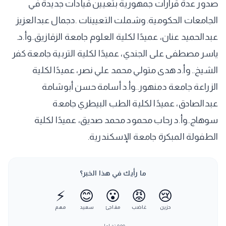
صدور عدة قرارات جمهورية بتعيين قيادات جديدة في
الجامعات الحكومية. وشملت التعيينات .دجمال عبدالعزيز
عبدالحميد عنان، عميدًا لكلية العلوم جامعة الزقازيق..وأ.د.
ياسر مصطفى على الجندي، عميدًا لكلية التربية جامعة كفر
الشيخ.. وأ.د هدى متولي محمد علي نصر، عميدًا لكلية
الزراعة جامعة دمنهور..وأ.د أسامة حسن أبوشامة
عبدالصادق، عميدًا لكلية الطب البيطري جامعة
سوهاج..وأ.د رحاب محمود محمد صديق، عميدًا لكلية
الطفولة المبكرة جامعة الإسكندرية.
ما رأيك في هذا الخبر؟
⚡
😊
😮
😡
😢
حزين
غاضب
مفاجئ
سعيد
مهم