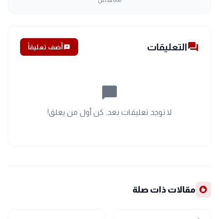
٥٥٥
تفاعل
forum
التعليقات
add_comment
أضف تعليقاً
chat_bubble_outline
لا توجد تعليقات بعد. كن أول من يعلق!
recommend
مقالات ذات صلة