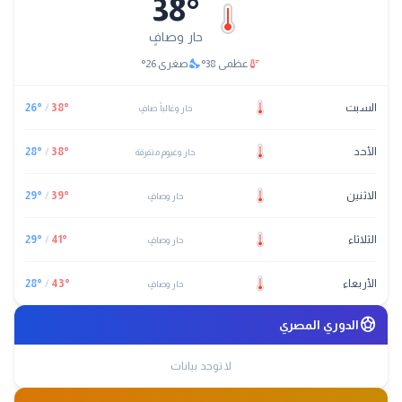
38
°
حار وصافٍ
nights_stay
thermostat
عظمى
38
°
صغرى
26
°
السبت
°
38
/
°
26
حار وغالباً صافٍ
الأحد
°
38
/
°
28
حار وغيوم متفرقة
الاثنين
°
39
/
°
29
حار وصافٍ
الثلاثاء
°
41
/
°
29
حار وصافٍ
الأربعاء
°
43
/
°
28
حار وصافٍ
sports_soccer
الدوري المصري
لا توجد بيانات