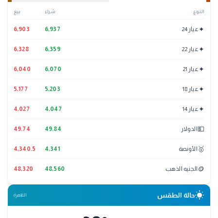
النوع
شراء
بيع
✦
عيار 24
6,937
6,903
✦
عيار 22
6,359
6,328
✦
عيار 21
6,070
6,040
✦
عيار 18
5,203
5,177
✦
عيار 14
4,047
4,027
💵
الدولار
49.84
49.74
🥇
الأونصة
4,341
4,340.5
🪙
الجنيه الذهب
48,560
48,320
wb_sunny
حالة الطقس
القاهرة