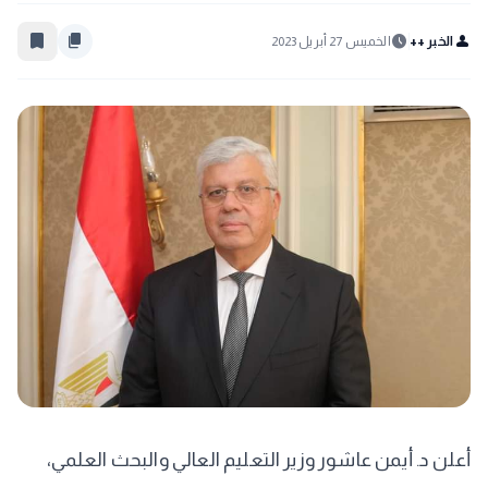
bookmark_border
content_copy
schedule
person
الخبر ++
الخميس 27 أبريل 2023
أعلن د. أيمن عاشور وزير التعليم العالي والبحث العلمي،