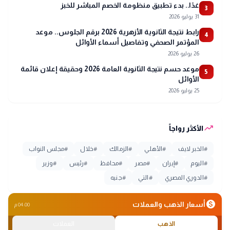
غدًا.. بدء تطبيق منظومة الخصم المباشر للخبز
3
31 يوليو 2026
رابط نتيجة الثانوية الأزهرية 2026 برقم الجلوس.. موعد
4
المؤتمر الصحفي وتفاصيل أسماء الأوائل
26 يوليو 2026
موعد حسم نتيجة الثانوية العامة 2026 وحقيقة إعلان قائمة
5
الأوائل
25 يوليو 2026
trending_up
الأكثر رواجاً
#
الخبر لايف
#
الأهلي
#
الزمالك
#
خلال
#
مجلس النواب
#
اليوم
#
إيران
#
مصر
#
محافظ
#
رئيس
#
وزير
#
الدوري المصري
#
التي
#
جنيه
monetization_on
أسعار الذهب والعملات
04:00 م
الذهب
العملات