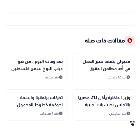
recommend
مقالات ذات صلة
public
public
الأخبار المحلية
الأخبار المحلية
مدبولي يتفقد سير العمل
بعد وفاته اليوم.. من هو
في أحد مطاحن الدقيق
دياب اللوح سفير فلسطين
بمطروح
لدى مصر؟
schedule
schedule
منذ 12 دقائق
منذ ساعة
public
public
الأخبار المحلية
الأخبار المحلية
وزير الداخلية يأذن لـ21 مصريا
تحركات برلمانية واسعة
بالتجنس بجنسيات أجنبية
لحوكمة خطوط المحمول
ومواجهة 11 مليون حساب
schedule
schedule
منذ ساعتين
منذ 4 ساعات
وهمي
swipe