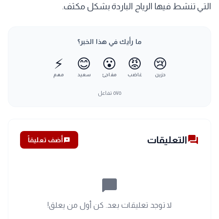
التي تنشط فيها الرياح الباردة بشكل مكثف.
ما رأيك في هذا الخبر؟
⚡
😊
😮
😡
😢
حزين
غاضب
مفاجئ
سعيد
مهم
٥٧٥
تفاعل
forum
التعليقات
add_comment
أضف تعليقاً
chat_bubble_outline
لا توجد تعليقات بعد. كن أول من يعلق!