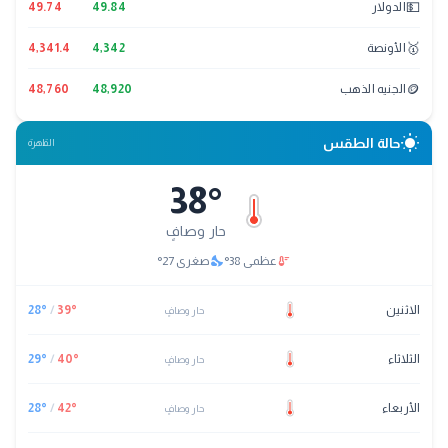
💵
الدولار
49.84
49.74
🥇
الأونصة
4,342
4,341.4
🪙
الجنيه الذهب
48,920
48,760
wb_sunny
حالة الطقس
القاهرة
38
°
حار وصافٍ
nights_stay
thermostat
عظمى
38
°
صغرى
27
°
الاثنين
°
39
/
°
28
حار وصافٍ
الثلاثاء
°
40
/
°
29
حار وصافٍ
الأربعاء
°
42
/
°
28
حار وصافٍ