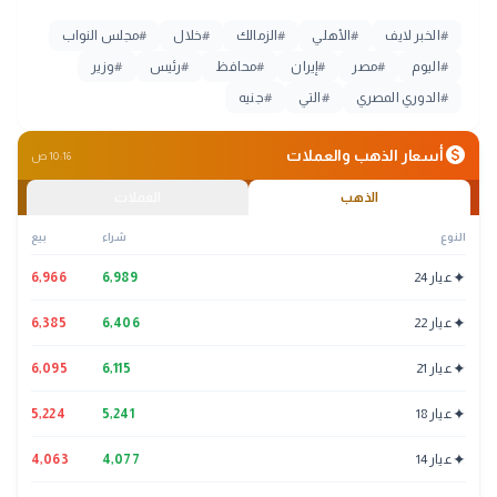
#
الخبر لايف
#
الأهلي
#
الزمالك
#
خلال
#
مجلس النواب
#
اليوم
#
مصر
#
إيران
#
محافظ
#
رئيس
#
وزير
#
الدوري المصري
#
التي
#
جنيه
monetization_on
أسعار الذهب والعملات
10:16 ص
الذهب
العملات
النوع
شراء
بيع
✦
عيار 24
6,989
6,966
✦
عيار 22
6,406
6,385
✦
عيار 21
6,115
6,095
✦
عيار 18
5,241
5,224
✦
عيار 14
4,077
4,063