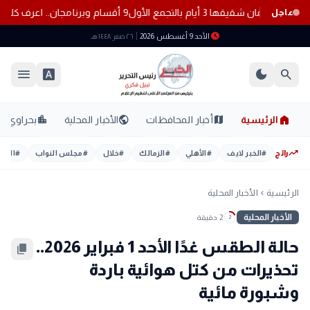
 جثمان شقيقها 3 أيام بالتجمع الأول
9 أقسام وبرنامجان.. اعرف كلية التمريض بجامعة دمنهور ومستقبلك المهني
عاجل
schedule
الأحد 9 أغسطس 2026
٢٦ صفر ١٤٤٨ هـ
menu
font_download
dark_mode
search
home
location_city
public
map
الرئيسية
أخبار المحافظات
الأخبار المحلية
بحراوي
trending_up
رائج
#
الخبر لايف
#
الأهلي
#
الزمالك
#
خلال
#
مجلس النواب
#
اليوم
الرئيسية
الأخبار المحلية
chevron_left
الأخبار المحلية
2 دقيقة
2
حالة الطقس غدًا الأحد 1 فبراير 2026..
content_copy
تحذيرات من كتل هوائية باردة
وشبورة مائية