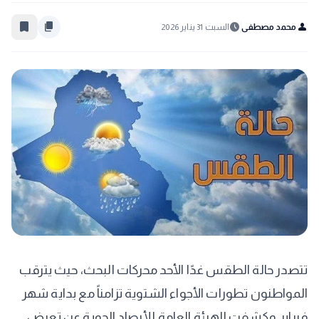
bookmark_border
content_copy
schedule
person
محمد مصطفى
السبت 31 يناير 2026
تتصدر حالة الطقس غدًا الأحد محركات البحث، حيث يترقب
المواطنون تطورات الأجواء الشتوية تزامناً مع بداية شهر
فبراير. وكشفت الهيئة العامة للأرصاد الجوية عن تعرض