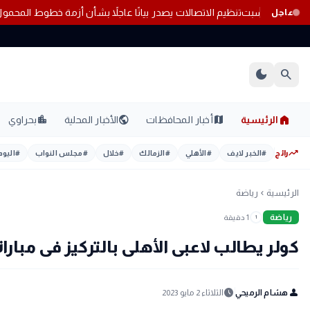
البنوك المصرية بتعاملات اليوم السبت
تنظيم الاتصالات يصدر بيانًا عاجلاً بشأن
عاجل
dark_mode
search
home
location_city
public
map
الرئيسية
أخبار المحافظات
الأخبار المحلية
بحراوي
trending_up
رائج
#
الخبر لايف
#
الأهلي
#
الزمالك
#
خلال
#
مجلس النواب
#
اليوم
الرئيسية
رياضة
chevron_left
رياضة
1 دقيقة
1
كولر يطالب لاعبى الأهلى بالتركيز فى مبارا
schedule
person
هشام الرميحي
الثلاثاء 2 مايو 2023