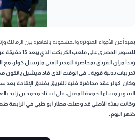
بعيداً عن الأجواء المتوترة والمشحونة بالقاهرة بين الزمالك وإت
للسوبر المصرى على ملعب الكريكت الذي يبعد 15 دقيقة عن مقر إقامة الفريق في أبو ظبي، استعدادا للسوبر المصري المقرر له الجمعه المقبل في الإمارات.
وبدأ مران الفريق بمحاضرة للمدير الفنى مارسيل كولر، مع ا
تدريبات بدنية قوية.. فى الوقت الذى قاد ميشيل يانكون
وكان كولر عقد محاضرة فنية للفريق بفندق الإقامة بعد 
السوبر مساء الجمعة المقبل، على استاد محمد بن زايد بالعا
وكانت بعثة الأهلي قد وصلت مطار أبو ظبي في الرابعة ظ
ظهر اليوم.
.