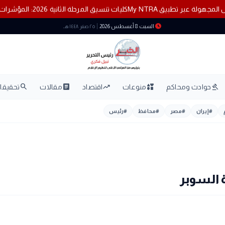
 أزمة خطوط المحمول المجهولة عبر تطبيق My NTRA
كليات تنسيق المرحلة الثانية 2026: المؤشرات الشبه نهائية ومفاجآت لش
schedule
السبت 8 أغسطس 2026
٢٥ صفر ١٤٤٨ هـ
search
article
trending_up
interests
gavel
حوادث ومحاكم
منوعات
اقتصاد
مقالات
تحقيقات
#
إيران
#
مصر
#
محافظ
#
رئيس
ة السوبر