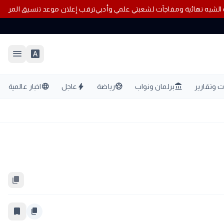
عبتي علمي وأدبي
ترقب إعلان موعد تنس
menu
font_download
language
bolt
sports_soccer
account_balance
 وتقارير
برلمان ونواب
رياضة
عاجل
اخبار عالمية
content_copy
bookmark_border
content_copy