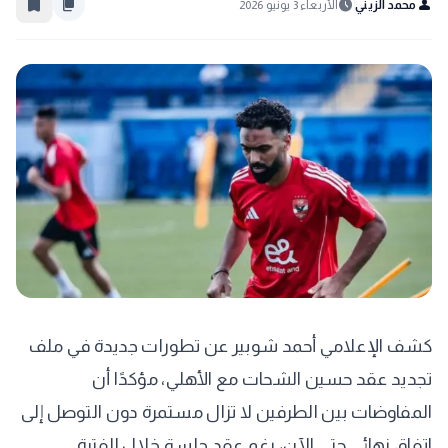
bookmark_border
content_copy
schedule
person
محمد الزيني
الأربعاء 3 يونيو 2026
كشف الإعلامي أحمد شوبير عن تطورات جديدة في ملف
تجديد عقد حسين الشحات مع الأهلي، مؤكدًا أن
المفاوضات بين الطرفين لا تزال مستمرة دون التوصل إلى
اتفاق نهائي حتى الآن، رغم عقد جلسة خلال الفترة