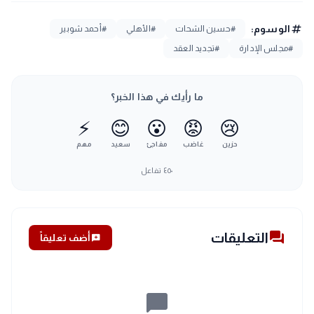
tag
الوسوم:
#حسين الشحات
#الأهلي
#أحمد شوبير
#مجلس الإدارة
#تجديد العقد
ما رأيك في هذا الخبر؟
⚡
😊
😮
😡
😢
حزين
غاضب
مفاجئ
سعيد
مهم
٤٥٠
تفاعل
forum
التعليقات
add_comment
أضف تعليقاً
chat_bubble_outline