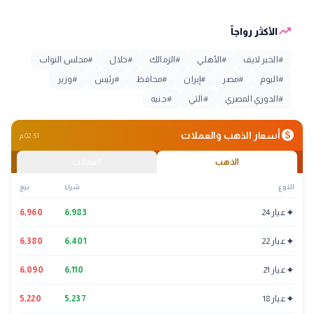
trending_up
الأكثر رواجاً
#
الخبر لايف
#
الأهلي
#
الزمالك
#
خلال
#
مجلس النواب
#
اليوم
#
مصر
#
إيران
#
محافظ
#
رئيس
#
وزير
#
الدوري المصري
#
التي
#
جنيه
monetization_on
أسعار الذهب والعملات
02:51 م
الذهب
العملات
النوع
شراء
بيع
✦
عيار 24
6,983
6,960
✦
عيار 22
6,401
6,380
✦
عيار 21
6,110
6,090
✦
عيار 18
5,237
5,220