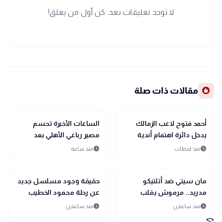
لا توجد تعليقات بعد. كن أول من يعلق!
recommend
مقالات ذات صلة
sports_soccer
sports_soccer
رياضة
رياضة
أحمد فتوح لاعب الزمالك
الساعات الأخيرة تحسم
يدخل دائرة اهتمام أندية
مصير رباعي الأهلي بعد
الدوري السعودي
الخروج من حسابات عموتة
schedule
schedule
منذ لحظات
منذ ساعة
interests
sports_soccer
رياضة
منوعات
مان سيتي ضد أتلتيكو
حقيقة وجود مسلسل جديد
مدريد.. مرموش يقلب
عن رحلة محمود الخطيب
المباراة بثنائية
schedule
schedule
منذ ساعتين
منذ ساعتين