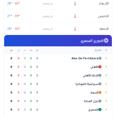
الأربعاء
°
42
/
°
28
حار وصافٍ
الخميس
°
39
/
°
27
حار وصافٍ
الجمعة
°
40
/
°
28
حار وصافٍ
sports_soccer
الدوري المصري
#
الفريق
لع
ف
ت
خ
نق
0
0
0
0
0
Abo Qir Fertilizers
1
1
الأهلي
0
0
0
0
0
1
البنك الأهلي
0
0
0
0
0
1
سيراميكا كليوباترا
0
0
0
0
0
1
الجونة
0
0
0
0
0
1
غزل المحلة
0
0
0
0
0
1
المصري
0
0
0
0
0