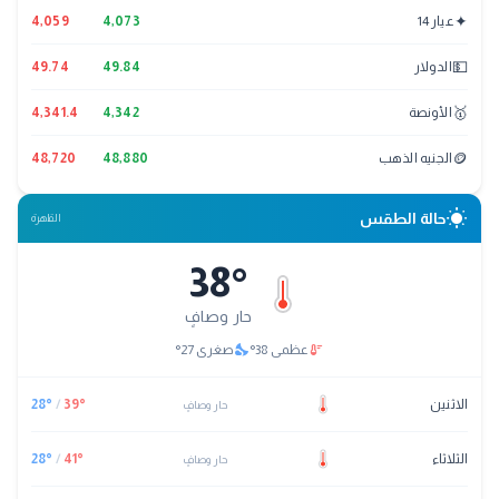
✦
عيار 14
4,073
4,059
💵
الدولار
49.84
49.74
🥇
الأونصة
4,342
4,341.4
🪙
الجنيه الذهب
48,880
48,720
wb_sunny
حالة الطقس
القاهرة
38
°
حار وصافٍ
nights_stay
thermostat
عظمى
38
°
صغرى
27
°
الاثنين
°
39
/
°
28
حار وصافٍ
الثلاثاء
°
41
/
°
28
حار وصافٍ