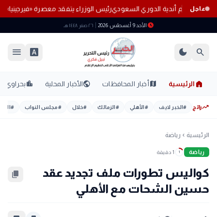
ل دائرة اهتمام أندية الدوري السعودي
رئيس الوزراء يتفقد معصرة «فيرجينيا»
عاجل
schedule
الأحد 9 أغسطس 2026
٢٦ صفر ١٤٤٨ هـ
menu
font_download
dark_mode
search
home
location_city
public
map
الرئيسية
أخبار المحافظات
الأخبار المحلية
بحراوي
trending_up
رائج
#
الخبر لايف
#
الأهلي
#
الزمالك
#
خلال
#
مجلس النواب
#
اليوم
الرئيسية
رياضة
chevron_left
رياضة
1 دقيقة
1
كواليس تطورات ملف تجديد عقد
content_copy
حسين الشحات مع الأهلي