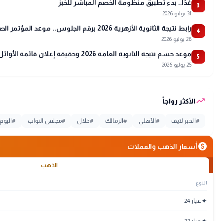
غدًا.. بدء تطبيق منظومة الخصم المباشر للخبز
3
31 يوليو 2026
رابط نتيجة الثانوية الأزهرية 2026 برقم الجلوس.. موعد المؤتمر الصحفي وتفاصيل أسماء الأوائل
4
26 يوليو 2026
موعد حسم نتيجة الثانوية العامة 2026 وحقيقة إعلان قائمة الأوائل
5
25 يوليو 2026
trending_up
الأكثر رواجاً
#
الخبر لايف
#
الأهلي
#
الزمالك
#
خلال
#
مجلس النواب
#
اليوم
monetization_on
أسعار الذهب والعملات
الذهب
النوع
✦
عيار 24