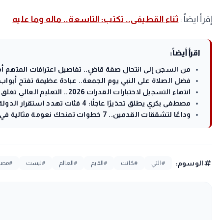
إقرأ ايضاً :
ثناء القطيفى.. تكتب: التاسعة.. ماله وما عليه
اقرأ أيضاً:
من السجن إلى انتحال صفة قاضٍ.. تفاصيل اعترافات المتهم أمام
فضل الصلاة على النبي يوم الجمعة.. عبادة عظيمة تفتح أبواب 
انتهاء التسجيل لاختبارات القدرات 2026.. التعليم العالي تغلق باب التقديم الإلكتروني دون تمديد
مصطفى بكري يطلق تحذيرًا عاجلًا: 4 فئات تهدد استقرار الدولة المصرية
وداعًا لتشققات القدمين.. 7 خطوات تمنحك نعومة مثالية في الصيف
tag
الوسوم:
#التي
#كانت
#القيم
#العالم
#ليست
#مصر،