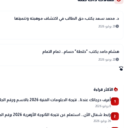
article
مقالات
د. محمد سعد يكتب: حق الطالب في اكتشاف موهبته وتنميتها
schedule
29 يوليو 2026
article
مقالات
هشام حامد يكتب: "خلطة" حسام.. تمام التمام
schedule
28 يونيو 2026
swipe
local_fire_department
الأكثر قراءة
أعرف درجاتك عندنا.. نتيجة الدبلومات الفنية 2026 بالاسم ورقم الجلوس
1
8 يوليو 2026
رابط شغال الآن.. استعلم عن نتيجة الثانوية الأزهرية 2026 برقم الجلوس عبر بوابة الأزهر
2
26 يوليو 2026