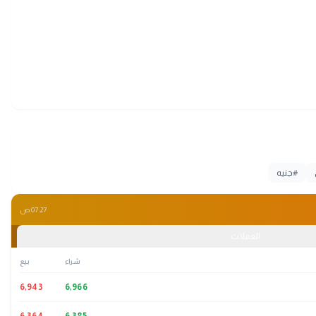
#
جنيه
07:27 ص
العملات
شراء
بيع
6,943
6,966