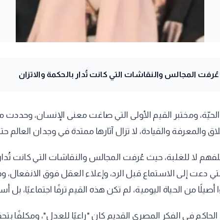
فت المجالس والنقاشات التي كانت تُدار بالحكمة والاتزان
الحيّة، ومختبر القيم الأولى التي صاغت معنى الإنسان، وحددت ملا
 والمعرفة والقيادة، لا تزال آثارها ممتدة في وجدان العالم حتى
م لا للغلبة، حيث عُرفت المجالس والنقاشات التي كانت تُدار بالح
تي دعت إلى الاستماع قبل الرد، وإعلاء العقل فوق الانفعال،
ا أصيلًا من الحياة اليومية، لم تكن هذه القيم ترفًا اجتماعيًا، بل
حاكم في الفكر المصري القديم كان "راعيًا للعدل"، ومكلفًا بتح