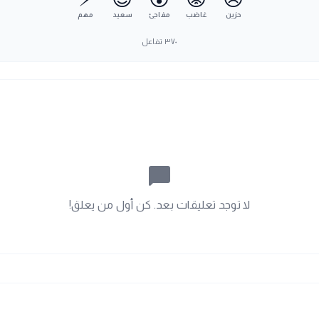
حزين
غاضب
مفاجئ
سعيد
مهم
٣٧٠
تفاعل
chat_bubble_outline
لا توجد تعليقات بعد. كن أول من يعلق!