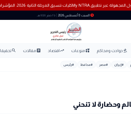
وط المحمول المجهولة عبر تطبيق My NTRA
كليات تنسيق المرحلة الثانية 2026: المؤشرات الشبه نهائية ومفاجآت لشعبتي علمي وأدبي
schedule
السبت 8 أغسطس 2026
٢٥ صفر ١٤٤٨ هـ
search
article
trending_up
interests
gavel
حوادث ومحاكم
منوعات
اقتصاد
مقالات
تحقيقات
#
إيران
#
مصر
#
محافظ
#
رئيس
الم وحضارة لا تنحني