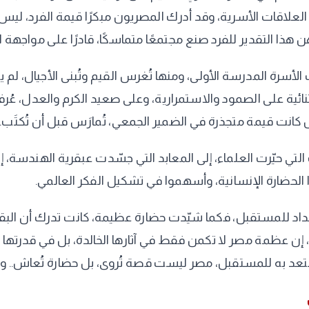
 العلاقات الأسرية، وقد أدرك المصريون مبكرًا قيمة الفرد، ل
ن هذا التقدير للفرد صنع مجتمعًا متماسكًا، قادرًا على مواجهة 
الأسرة المدرسة الأولى، ومنها تُغرس القيم وتُبنى الأجيال، لم
ئية على الصمود والاستمرارية، وعلى صعيد الكرم والعدل، عُرفت
ل كانت قيمة متجذرة في الضمير الجمعي، تُمارَس قبل أن تُكتَب.
 التي حيّرت العلماء، إلى المعابد التي جسّدت عبقرية الهندس
ا الحضارة الإنسانية، وأسهموا في تشكيل الفكر العالمي.
د للمستقبل، فكما شيّدت حضارة عظيمة، كانت تدرك أن البقاء ل
م، إن عظمة مصر لا تكمن فقط في آثارها الخالدة، بل في قدرتها ع
تعد به للمستقبل، مصر ليست قصة تُروى، بل حضارة تُعاش.. وج