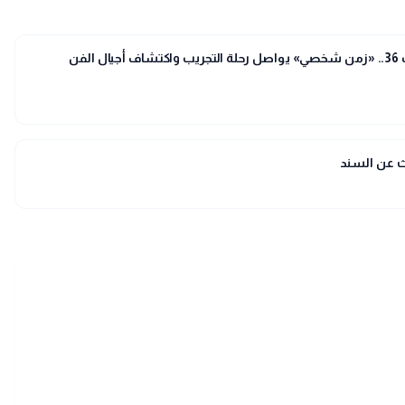
إيمان مكاوي تكتب: صالون الشباب 36.. «زمن شخصي» يواصل رحلة التجريب واكتشاف أجيال الفن
حث عن السند