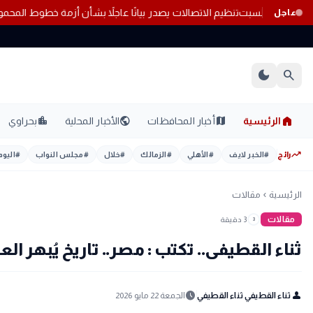
لمصرية بتعاملات اليوم السبت
تنظيم الاتصالات يصدر بيانًا عاجلاً بشأن أزمة خط
عاجل
dark_mode
search
home
location_city
public
map
الرئيسية
أخبار المحافظات
الأخبار المحلية
بحراوي
trending_up
رائج
#
الخبر لايف
#
الأهلي
#
الزمالك
#
خلال
#
مجلس النواب
#
اليوم
الرئيسية
مقالات
chevron_left
مقالات
3 دقيقة
3
ثناء القطيفى.. تكتب : مصر.. تاريخ يُبهر الع
schedule
person
ثناء القطيفي ثناء القطيفي
الجمعة 22 مايو 2026