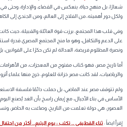
شعارًا، بل منهج حياة، ينعكس في القضاء، والإدارة، وحتى في
ولكل دور أهميته، من الفلاح إلى العالم، ومن الجندي إلى الكاه
وفي قلب هذا المجتمع، برزت قوة العائلة والقبيلة، حيث كانت 
على الدعم والتكافل، وهو ما منح المجتمع المصري قدرة استثنا
ونصرة المظلوم فريضة، العدالة لم تكن حكرًا على القوانين، ب
أما تاريخ مصر، فهو كتاب مفتوح من المعجزات، من الأهرامات
والرياضيات، لقد كانت مصر خزانة للعلوم، خرج منها علماء أثرو
ولم تتوقف مصر عند الماضي، بل حملت دائمًا فلسفة الاستعدا
الأساس في بناء الأجيال، مع إيمان راسخ بأن الغد يُصنع اليو
العصور، هي دولة تعلمت من التاريخ، وصاغت به الحاضر، وتس
إقرأ ايضاً :
ثناء القطيفى .. تكتب : يوم اليتيم.. أكثر من احتفال