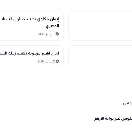
article
مقالات
المصري
schedule
28 يونيو 2026
article
مقالات
ا.د إبراهيم مرجونة يكتب: رحلة الب
schedule
26 يونيو 2026