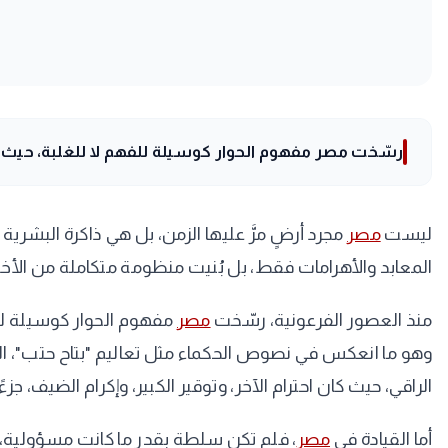
رسّخت مصر مفهوم الحوار كوسيلة للفهم لا للغلبة، حيث عُر
ليست
مصر
مجرد أرضٍ مرَّ عليها الزمن، بل هي ذاكرة البشرية 
المعابد والأهرامات فقط، بل بُنيت منظومة متكاملة من الأخلاق
منذ العصور الفرعونية، رسّخت
مصر
مفهوم الحوار كوسيلة للفه
وهو ما انعكس في نصوص الحكماء مثل تعاليم "بتاح حتب"، ال
الراقي، حيث كان احترام الآخر، وتوقير الكبير، وإكرام الضيف، جزءً
أما القيادة في
مصر
، فلم تكن سلطة بقدر ما كانت مسؤولية، ال