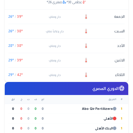
nights_stay
thermostat
عظمى
38
°
صغرى
26
°
الجمعة
°
39
/
°
26
حار وصافٍ
السبت
°
38
/
°
26
حار وغالباً صافٍ
الأحد
°
38
/
°
28
حار وصافٍ
الاثنين
°
39
/
°
29
حار وصافٍ
الثلاثاء
°
42
/
°
29
حار وصافٍ
sports_soccer
الدوري المصري
#
الفريق
لع
ف
ت
خ
نق
0
0
0
0
0
Abo Qir Fertilizers
1
1
الأهلي
0
0
0
0
0
1
البنك الأهلي
0
0
0
0
0