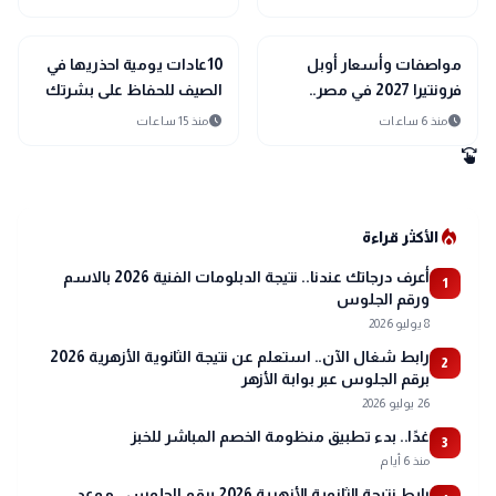
interests
interests
منوعات
منوعات
مواصفات وأسعار أوبل
10عادات يومية احذريها في
فرونتيرا 2027 في مصر..
الصيف للحفاظ على بشرتك
أحدث سيارة SUV اقتصادية
schedule
schedule
منذ 6 ساعات
منذ 15 ساعات
swipe
local_fire_department
الأكثر قراءة
أعرف درجاتك عندنا.. نتيجة الدبلومات الفنية 2026 بالاسم
1
ورقم الجلوس
8 يوليو 2026
رابط شغال الآن.. استعلم عن نتيجة الثانوية الأزهرية 2026
2
برقم الجلوس عبر بوابة الأزهر
26 يوليو 2026
غدًا.. بدء تطبيق منظومة الخصم المباشر للخبز
3
منذ 6 أيام
رابط نتيجة الثانوية الأزهرية 2026 برقم الجلوس.. موعد