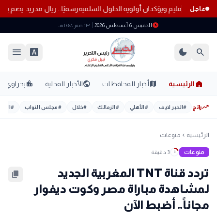
ن تطورات الإقليم ويؤكدان أولوية الحلول السلمية
رسميًا.. ريال مدريد يضم يان
عاجل
schedule
الخميس 6 أغسطس 2026
٢٣ صفر ١٤٤٨ هـ
menu
font_download
dark_mode
search
home
location_city
public
map
الرئيسية
أخبار المحافظات
الأخبار المحلية
بحراوي
trending_up
رائج
#
الخبر لايف
#
الأهلي
#
الزمالك
#
خلال
#
مجلس النواب
#
اليوم
الرئيسية
منوعات
chevron_left
منوعات
3 دقيقة
3
تردد قناة TNT المغربية الجديد
content_copy
لمشاهدة مباراة مصر وكوت ديفوار
مجاناً.. أضبط الآن