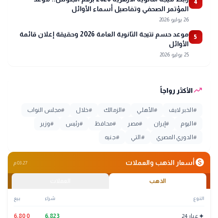
4
المؤتمر الصحفي وتفاصيل أسماء الأوائل
26 يوليو 2026
موعد حسم نتيجة الثانوية العامة 2026 وحقيقة إعلان قائمة
5
الأوائل
25 يوليو 2026
trending_up
الأكثر رواجاً
#
الخبر لايف
#
الأهلي
#
الزمالك
#
خلال
#
مجلس النواب
#
اليوم
#
إيران
#
مصر
#
محافظ
#
رئيس
#
وزير
#
الدوري المصري
#
التي
#
جنيه
monetization_on
أسعار الذهب والعملات
03:27 م
الذهب
العملات
النوع
شراء
بيع
✦
عيار 24
6,823
6,800