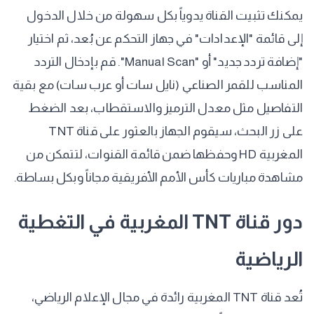
​يمكنك تثبيت القناة يدوياً بكل سهولة من خلال الدخول
إلى قائمة "الإعدادات" في جهاز التحكم عن بُعد، ثم اختيار
"إضافة تردد جديد" أو "Manual Scan". قم بإدخال التردد
المناسب للقمر الصناعي (نايل سات أو عرب سات) مع بقية
التفاصيل مثل معدل الترميز والاستقطاب، بعد الضغط
على زر البحث، سيقوم الجهاز بالعثور على قناة TNT
المغربية HD وحفظها ضمن قائمة القنوات، لتتمكن من
مشاهدة مباريات كأس الأمم الأفريقية مجاناً وبكل بساطة.
​دور قناة TNT المغربية في التغطية
الرياضية
​تُعد قناة TNT المغربية رائدة في مجال الإعلام الرياضي،