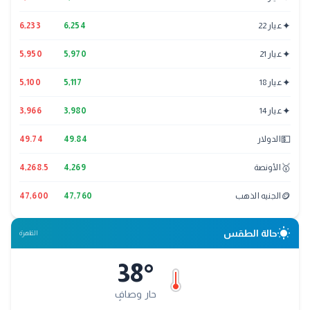
✦
عيار 22
6,254
6,233
✦
عيار 21
5,970
5,950
✦
عيار 18
5,117
5,100
✦
عيار 14
3,980
3,966
💵
الدولار
49.84
49.74
🥇
الأونصة
4,269
4,268.5
🪙
الجنيه الذهب
47,760
47,600
wb_sunny
حالة الطقس
القاهرة
38
°
حار وصافٍ