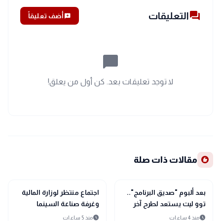
forum
التعليقات
add_comment
أضف تعليقاً
chat_bubble_outline
لا توجد تعليقات بعد. كن أول من يعلق!
recommend
مقالات ذات صلة
interests
interests
منوعات
منوعات
بعد ألبوم "صديق البرنامج"..
اجتماع منتظر لوزارة المالية
توو ليت يستعد لطرح آخر
وغرفة صناعة السينما
جديد في فصل الشتاء
لمراقبة إيرادات الأفلام
schedule
schedule
منذ 4 ساعات
منذ 5 ساعات