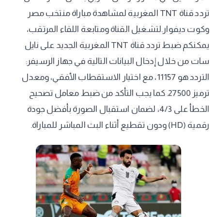
تردد قناة TNT المغربية لمشاهدة مباراة منتخب مصر
وكوت ديفوار. ​لتشغيل القناة ومتابعة اللقاء المرتقب،
يمكنكم ضبط تردد قناة TNT المغربية الجديد على نايل
سات من خلال إدخال البيانات التالية في جهاز الرسيفر:
التردد هو 11157، مع اختيار الاستقطاب الأفقي، ومعدل
ترميز 27500. كما يجب التأكد من ضبط معامل تصحيح
الخطأ على 4/3، لضمان استقبال الصورة بأفضل جودة
رقمية (HD) ودون تقطيع أثناء البث المباشر للمباراة.