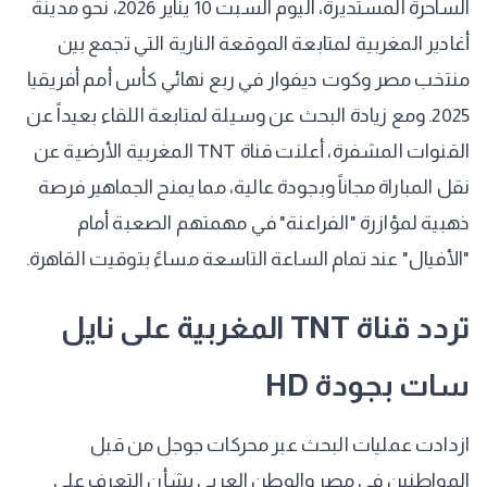
الساحرة المستديرة، اليوم السبت 10 يناير 2026، نحو مدينة
أغادير المغربية لمتابعة الموقعة النارية التي تجمع بين
منتخب مصر وكوت ديفوار في ربع نهائي كأس أمم أفريقيا
2025. ومع زيادة البحث عن وسيلة لمتابعة اللقاء بعيداً عن
القنوات المشفرة، أعلنت قناة TNT المغربية الأرضية عن
نقل المباراة مجاناً وبجودة عالية، مما يمنح الجماهير فرصة
ذهبية لمؤازرة "الفراعنة" في مهمتهم الصعبة أمام
"الأفيال" عند تمام الساعة التاسعة مساءً بتوقيت القاهرة.
​تردد قناة TNT المغربية على نايل
سات بجودة HD
ازدادت عمليات البحث عبر محركات جوجل من قبل
المواطنين في مصر والوطن العربي بشأن التعرف على