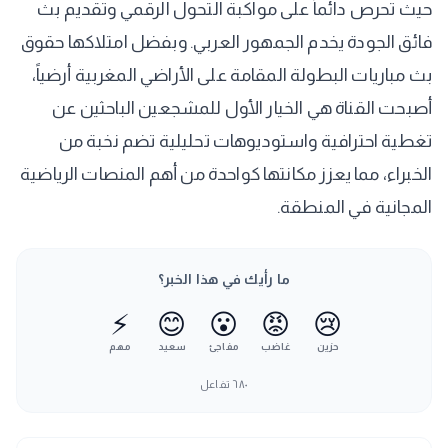
حيث تحرص دائماً على مواكبة التحول الرقمي وتقديم بث
فائق الجودة يخدم الجمهور العربي. وبفضل امتلاكها حقوق
بث مباريات البطولة المقامة على الأراضي المغربية أرضياً،
أصبحت القناة هي الخيار الأول للمشجعين الباحثين عن
تغطية احترافية واستوديوهات تحليلية تضم نخبة من
الخبراء، مما يعزز مكانتها كواحدة من أهم المنصات الرياضية
المجانية في المنطقة.
ما رأيك في هذا الخبر؟
⚡
😊
😮
😡
😢
حزين
غاضب
مفاجئ
سعيد
مهم
٦٨٠
تفاعل