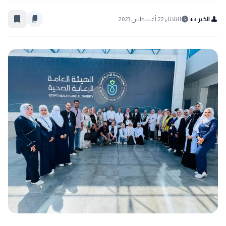
bookmark_border
content_copy
schedule
person
الخبر ++
الثلاثاء 22 أغسطس 2023