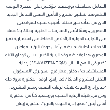
الشامل بمحافظة بورسعيد، مؤكدين على الطفرة النوعية
الملموسة لتطبيق مشروع التأمين الصحى الشامل الجديد
الذى من شأنه خلق مظلة تأمينية صحية للمواطنين
المصريين، وفقًا لأعلى الممارسات الطبية، وذلك بالاعتماد
على التجارب الدولية الرائدة في الحفاظ على استمرارية تميز
الخدمات الطبية بما يضمن أعلى جودة تليق بالمواطن
المصري. هذا وقد ضم وفد الزيارة الخبير الياباني كوداي تاتينو
"خبير في النهج الياباني (5S-KAIZEN-TQM ) لإدارة
المستشفيات" ، دكتور عمار فرج السويركي "المسؤول
التقني لمشروع الجايكا"، كما رافق الوفد، الدكتورة مروة طه
"مدير إدارة الجودة بهيئة الرعاية الصحية ومدير المشروع،
ومن فرع هيئة الرعاية الصحية بورسعيد كلًا من الدكتورة
أماني أيمن "عضو إدارة الجودة بالفرع"، الدكتورة إيمان