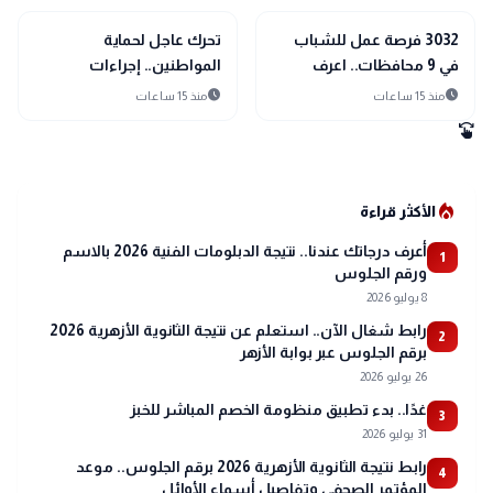
public
public
الأخبار المحلية
الأخبار المحلية
3032 فرصة عمل للشباب
تحرك عاجل لحماية
في 9 محافظات.. اعرف
المواطنين.. إجراءات
التخصصات المطلوبة
مشددة ضد تسجيل خطوط
schedule
schedule
منذ 15 ساعات
منذ 15 ساعات
المحمول دون علم أصحابها
swipe
local_fire_department
الأكثر قراءة
أعرف درجاتك عندنا.. نتيجة الدبلومات الفنية 2026 بالاسم
1
ورقم الجلوس
8 يوليو 2026
رابط شغال الآن.. استعلم عن نتيجة الثانوية الأزهرية 2026
2
برقم الجلوس عبر بوابة الأزهر
26 يوليو 2026
غدًا.. بدء تطبيق منظومة الخصم المباشر للخبز
3
31 يوليو 2026
رابط نتيجة الثانوية الأزهرية 2026 برقم الجلوس.. موعد
4
المؤتمر الصحفي وتفاصيل أسماء الأوائل