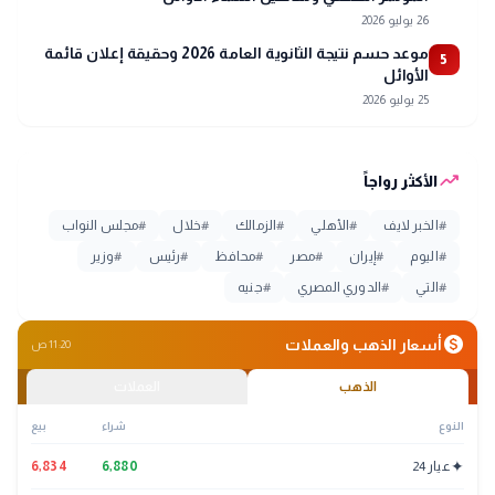
26 يوليو 2026
موعد حسم نتيجة الثانوية العامة 2026 وحقيقة إعلان قائمة
5
الأوائل
25 يوليو 2026
trending_up
الأكثر رواجاً
#
الخبر لايف
#
الأهلي
#
الزمالك
#
خلال
#
مجلس النواب
#
اليوم
#
إيران
#
مصر
#
محافظ
#
رئيس
#
وزير
#
التي
#
الدوري المصري
#
جنيه
monetization_on
أسعار الذهب والعملات
11:20 ص
الذهب
العملات
النوع
شراء
بيع
✦
عيار 24
6,880
6,834