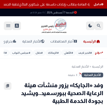
ظومة الثانوية العامة يطالب بإجابات حاسمة على شكاوى النتائج
خطبة الجمعة
عاجل
schedule
الجمعة 7 أغسطس 2026
٢٤ صفر ١٤٤٨ هـ
menu
font_download
dark_mode
search
home
location_city
public
map
الرئيسية
أخبار المحافظات
الأخبار المحلية
بحراوي
trending_up
رائج
#
الخبر لايف
#
الأهلي
#
الزمالك
#
خلال
#
مجلس النواب
#
اليوم
الرئيسية
الأخبار المحلية
chevron_left
الأخبار المحلية
3 دقيقة
3
وفد «الجايكا» يزور منشآت هيئة
content_copy
الرعاية الصحية ببورسعيد..ويشيد
بجودة الخدمة الطبية