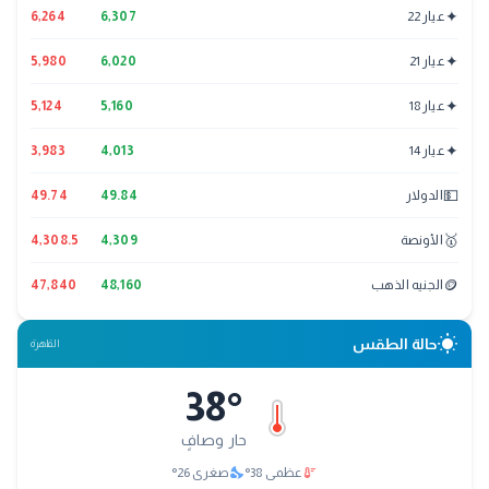
✦
عيار 22
6,307
6,264
✦
عيار 21
6,020
5,980
✦
عيار 18
5,160
5,124
✦
عيار 14
4,013
3,983
💵
الدولار
49.84
49.74
🥇
الأونصة
4,309
4,308.5
🪙
الجنيه الذهب
48,160
47,840
wb_sunny
حالة الطقس
القاهرة
38
°
حار وصافٍ
nights_stay
thermostat
عظمى
38
°
صغرى
26
°