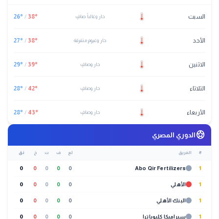
السبت
°
38
/
°
26
حار وغالباً صافٍ
الأحد
°
38
/
°
27
حار وغيوم متفرقة
الاثنين
°
39
/
°
29
حار وصافٍ
الثلاثاء
°
42
/
°
28
حار وصافٍ
الأربعاء
°
43
/
°
28
حار وصافٍ
sports_soccer
الدوري المصري
#
الفريق
لع
ف
ت
خ
نق
0
0
0
0
0
Abo Qir Fertilizers
1
1
الأهلي
0
0
0
0
0
1
البنك الأهلي
0
0
0
0
0
1
سيراميكا كليوباترا
0
0
0
0
0