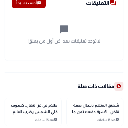
forum
التعليقات
add_comment
أضف تعليقاً
chat_bubble_outline
لا توجد تعليقات بعد. كن أول من يعلق!
recommend
مقالات ذات صلة
public
public
الأخبار المحلية
الأخبار المحلية
شقيق المتهم بانتحال صفة
ظلام في عز النهار.. كسوف
قاضٍ: الأسرة دفعت ثمن ما
كلي للشمس يضرب العالم
حدث.. ولم يساندنا حتى في
12 أغسطس
schedule
schedule
منذ 15 ساعات
منذ 15 ساعات
أصعب الظروف