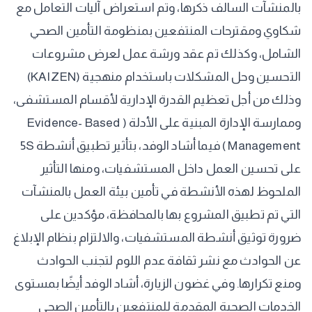
بالمنشآت السالف ذكرها، وتم استعراض آليات التعامل مع
شكاوي ومقترحات المنتفعين بمنظومة التأمين الصحي
الشامل، وكذلك تم عقد ورشة عمل لعرض مشروعات
التحسين وحل المشكلات باستخدام منهجية (KAIZEN)
وذلك من أجل تعظيم القدرة الإدارية لأقسام المستشفى،
وممارسة الإدارة المبنية على الأدلة ( Evidence- Based
Management ) فيما أشاد الوفد، بتأثير تطبيق أنشطة 5S
على تحسين العمل داخل المستشفيات، ومنها التأثير
الملحوظ لهذه الأنشطة في تأمين بيئة العمل بالمنشآت
التي تم تطبيق المشروع بها بالمحافظة، مؤكدين على
ضرورة توثيق أنشطة المستشفيات، والالتزام بنظام الإبلاغ
عن الحوادث مع نشر ثقافة عدم اللوم لتجنب الحوادث
ومنع تكرارها. وفي غضون الزيارة، أشاد الوفد أيضًا بمستوى
الخدمات الصحية المقدمة للمنتفعين بالتأمين الصحي