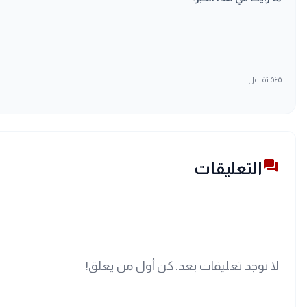
٥٤٥
تفاعل
forum
التعليقات
لا توجد تعليقات بعد. كن أول من يعلق!