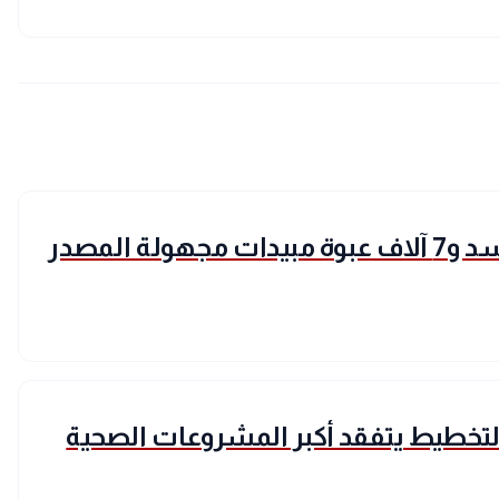
ضبط طن جمبري فاسد و7 آلاف عبوة مبيدات مجهولة المصدر
زير التخطيط يتفقد أكبر المشروعات الصحية