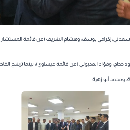
السعدني، إكرامي يوسف، وهشام الشريف (عن قائمة المستشار حا
اج، وفؤاد المدبولي (عن قائمة عيساوي)، بينما ترشح القاضي أ
 ومحمد أبو زهرة.