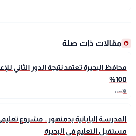
مقالات ذات صلة
recommend
location_city
بحراوي
محافظ البحيرة تعتمد نتيجة الدور الثاني للإ
100%
schedule
أمس
location_city
بحراوي
المدرسة اليابانية بدمنهور.. مشروع تعليمي
مستقبل التعليم في البحيرة