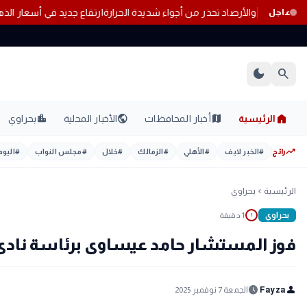
ارتفاع جديد في أسعار الذ
عاجل
dark_mode
search
home
location_city
public
map
الرئيسية
أخبار المحافظات
الأخبار المحلية
بحراوي
trending_up
رائج
#
الخبر لايف
#
الأهلي
#
الزمالك
#
خلال
#
مجلس النواب
#
اليوم
الرئيسية
بحراوي
chevron_left
بحراوي
1 دقيقة
1
فوز المستشار حامد عيساوى برئاسة نادى ا
schedule
person
Fayza
الجمعة 7 نوفمبر 2025