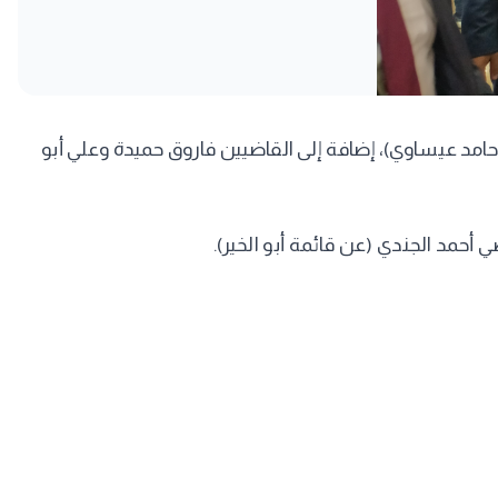
مد عيساوي)، إضافة إلى القاضيين فاروق حميدة وعلي أبو
حمد الجندي (عن قائمة أبو الخير).