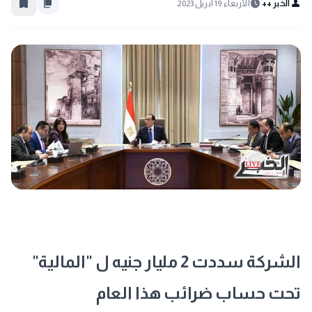
bookmark_border
content_copy
schedule
person
الخبر ++
الأربعاء 19 أبريل 2023
الشركة سددت 2 مليار جنيه ل "المالية"
تحت حساب ضرائب هذا العام