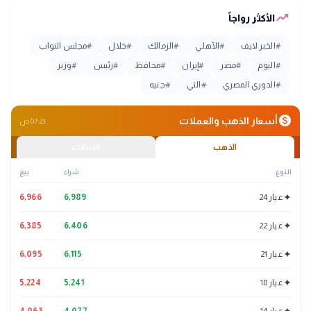
trending_up
الأكثر رواجاً
#
الخبر لايف
#
الأهلي
#
الزمالك
#
خلال
#
مجلس النواب
#
اليوم
#
مصر
#
إيران
#
محافظ
#
رئيس
#
وزير
#
الدوري المصري
#
التي
#
جنيه
monetization_on
أسعار الذهب والعملات
07:23 ص
الذهب
العملات
النوع
شراء
بيع
✦
عيار 24
6,989
6,966
✦
عيار 22
6,406
6,385
✦
عيار 21
6,115
6,095
✦
عيار 18
5,241
5,224