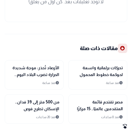
لا توجد تعليقات بعد. كن أول من يعلق!
recommend
مقالات ذات صلة
public
public
الأخبار المحلية
الأخبار المحلية
تحركات برلمانية واسعة
الأرصاد تُحذر: موجة شديدة
لحوكمة خطوط المحمول
الحرارة تضرب البلاد اليوم..
ومواجهة 11 مليون حساب
ورطوبة مرتفعة تزيد
schedule
schedule
منذ ساعة
منذ ساعة
وهمي
الإحساس بالحر
public
public
الأخبار المحلية
الأخبار المحلية
مصر تقتحم قائمة
من 500 متر إلى 39 فدان..
المتقدمين عالميًا.. 15 مركزًا
الإسكان تطرح فرص
جديدًا في حوكمة الذكاء
استثمارية بأكثر من 15
schedule
schedule
منذ 8 ساعات
منذ 20 ساعات
الاصطناعي
نشاطًا
swipe