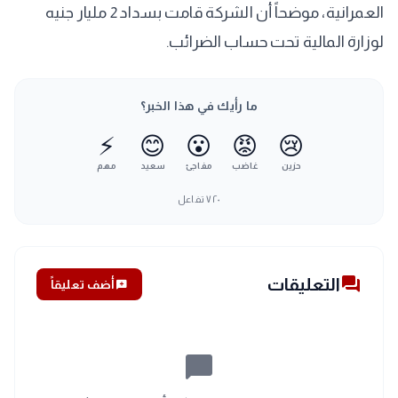
العمرانية، موضحاً أن الشركة قامت بسداد 2 مليار جنيه
لوزارة المالية تحت حساب الضرائب.
ما رأيك في هذا الخبر؟
⚡
😊
😮
😡
😢
حزين
غاضب
مفاجئ
سعيد
مهم
٧٢٠
تفاعل
forum
التعليقات
add_comment
أضف تعليقاً
chat_bubble_outline