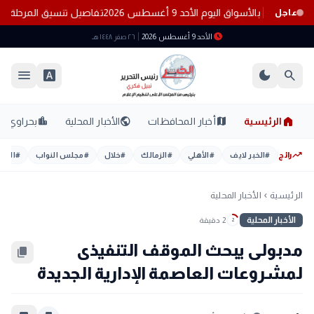
لبيض بالأسواق اليوم الأحد 9 أغسطس 2026
تفاصيل تنسيق المرحلة الثانية 2026 للجامعات الحكومية و​توقع
عاجل
schedule
الأحد 9 أغسطس 2026
٢٦ صفر ١٤٤٨ هـ
menu
font_download
dark_mode
search
home
location_city
public
map
الرئيسية
أخبار المحافظات
الأخبار المحلية
بحراوي
trending_up
رائج
#
الخبر لايف
#
الأهلي
#
الزمالك
#
خلال
#
مجلس النواب
#
اليوم
الرئيسية
الأخبار المحلية
chevron_left
الأخبار المحلية
2 دقيقة
2
مدبولى يبحث الموقف التنفيذى
content_copy
لمشروعات العاصمة الإدارية الجديدة