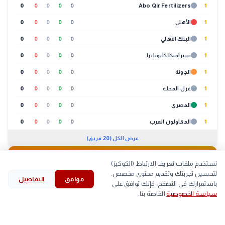
0
0
0
0
0
Abo Qir Fertilizers
1
1
الأهلي
0
0
0
0
0
1
البنك الأهلي
0
0
0
0
0
1
سيراميكا كليوباترا
0
0
0
0
0
1
الجونة
0
0
0
0
0
1
غزل المحلة
0
0
0
0
0
1
المصري
0
0
0
0
0
1
المقاولون العرب
0
0
0
0
0
عرض الكل (20 فريق)
🐔
بورصة الدواجن
01:30 م
نستخدم ملفات تعريف الارتباط (الكوكيز)
لتحسين تجربتك وتقديم محتوى مخصص.
موافق
التفاصيل
لحوم
بيض
كتاكيت
بط
search
bookmark
history
explore
home
باستمرارك في التصفح، فإنك توافق على
سياسة الخصوصية
الخاصة بنا.
الرئيسية
استكشف
قرأت
المحفوظات
بحث
الصنف
أعلى
أقل
▲
اللحم الابيض
59
58
arrow_back
مصر تقتحم قائمة المتقدمين عالميًا.. 15 مركزًا جديدًا في
التالي