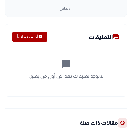
٥٠٠
تفاعل
forum
التعليقات
add_comment
أضف تعليقاً
chat_bubble_outline
لا توجد تعليقات بعد. كن أول من يعلق!
recommend
مقالات ذات صلة