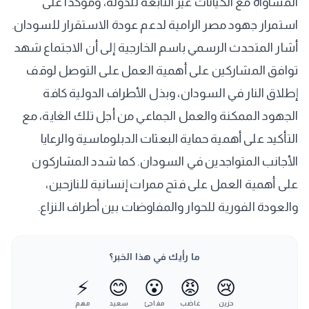
المساواة مع الكيانات غير التابعة للدولة، ومؤكداً على
استمرار جهود مصر الرامية لدعم عودة الاستقرار للسودان.
أشار المتحدث الرسمي باسم الخارجية إلى أن الاجتماع شهد
توافق المشاركين على أهمية العمل على التوصل لوقف
إطلاق النار في السودان، وبذل الأطراف الدولية كافة
الجهود الممكنة والعمل الجماعي من أجل تلك الغاية، مع
التأكيد على أهمية حماية البعثات الدبلوماسية والرعايا
الأجانب المتواجدين في السودان. كما شدد المشاركون
على أهمية العمل على فتح ممرات إنسانية للنازحين،
والعودة الفورية للحوار والمفاوضات بين أطراف النزاع.
ما رأيك في هذا الخبر؟
⚡
😊
😮
😡
😢
حزين
غاضب
مفاجئ
سعيد
مهم