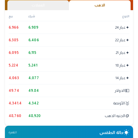
الذهب
العملات
النوع
شراء
بيع
✦
عيار 24
6,989
6,966
✦
عيار 22
6,406
6,385
✦
عيار 21
6,115
6,095
✦
عيار 18
5,241
5,224
✦
عيار 14
4,077
4,063
💵
الدولار
49.84
49.74
🥇
الأونصة
4,342
4,341.4
🪙
الجنيه الذهب
48,920
48,760
wb_sunny
حالة الطقس
القاهرة