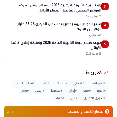
رابط نتيجة الثانوية الأزهرية 2026 برقم الجلوس.. موعد
3
المؤتمر الصحفي وتفاصيل أسماء الأوائل
26 يوليو 2026
سعر الدولار اليوم بمصر بعد سحب المركزي 23.25 مليار
4
دولار من البنوك
منذ يومين
موعد حسم نتيجة الثانوية العامة 2026 وحقيقة إعلان قائمة
5
الأوائل
25 يوليو 2026
trending_up
الأكثر رواجاً
#
الخبر لايف
#
الأهلي
#
الزمالك
#
خلال
#
مجلس النواب
#
اليوم
#
مصر
#
إيران
#
محافظ
#
رئيس
#
وزير
#
الدوري المصري
#
التي
#
جنيه
monetization_on
أسعار الذهب والعملات
11:11 م