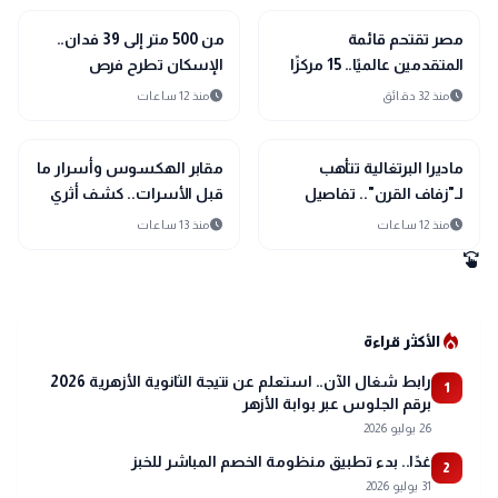
public
public
الأخبار المحلية
الأخبار المحلية
مصر تقتحم قائمة
من 500 متر إلى 39 فدان..
المتقدمين عالميًا.. 15 مركزًا
الإسكان تطرح فرص
جديدًا في حوكمة الذكاء
استثمارية بأكثر من 15
schedule
schedule
منذ 32 دقائق
منذ 12 ساعات
الاصطناعي
نشاطًا
public
public
الأخبار المحلية
الأخبار المحلية
ماديرا البرتغالية تتأهب
مقابر الهكسوس وأسرار ما
لـ"زفاف القرن".. تفاصيل
قبل الأسرات.. كشف أثري
احتفال كريستيانو رونالدو
جديد يغير تاريخ الدقهلية
schedule
schedule
منذ 12 ساعات
منذ 13 ساعات
وجورجينا رودريجيز
swipe
local_fire_department
الأكثر قراءة
رابط شغال الآن.. استعلم عن نتيجة الثانوية الأزهرية 2026
1
برقم الجلوس عبر بوابة الأزهر
26 يوليو 2026
غدًا.. بدء تطبيق منظومة الخصم المباشر للخبز
2
31 يوليو 2026