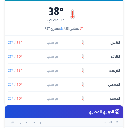
38
°
حار وصافٍ
nights_stay
thermostat
عظمى
38
°
صغرى
27
°
الاثنين
°
39
/
°
28
حار وصافٍ
الثلاثاء
°
40
/
°
28
حار وصافٍ
الأربعاء
°
42
/
°
28
حار وصافٍ
الخميس
°
40
/
°
27
حار وصافٍ
الجمعة
°
40
/
°
27
حار وصافٍ
sports_soccer
الدوري المصري
#
الفريق
لع
ف
ت
خ
نق