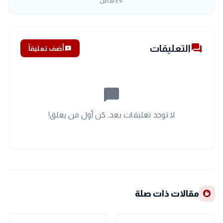
٤٧٠
تفاعل
forum
التعليقات
add_comment
أضف تعليقاً
chat_bubble_outline
لا توجد تعليقات بعد. كن أول من يعلق!
recommend
مقالات ذات صلة