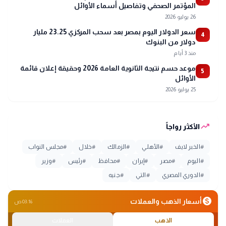
المؤتمر الصحفي وتفاصيل أسماء الأوائل
26 يوليو 2026
سعر الدولار اليوم بمصر بعد سحب المركزي 23.25 مليار
4
دولار من البنوك
منذ 3 أيام
موعد حسم نتيجة الثانوية العامة 2026 وحقيقة إعلان قائمة
5
الأوائل
25 يوليو 2026
trending_up
الأكثر رواجاً
#
الخبر لايف
#
الأهلي
#
الزمالك
#
خلال
#
مجلس النواب
#
اليوم
#
مصر
#
إيران
#
محافظ
#
رئيس
#
وزير
#
الدوري المصري
#
التي
#
جنيه
monetization_on
أسعار الذهب والعملات
03:16 ص
الذهب
العملات