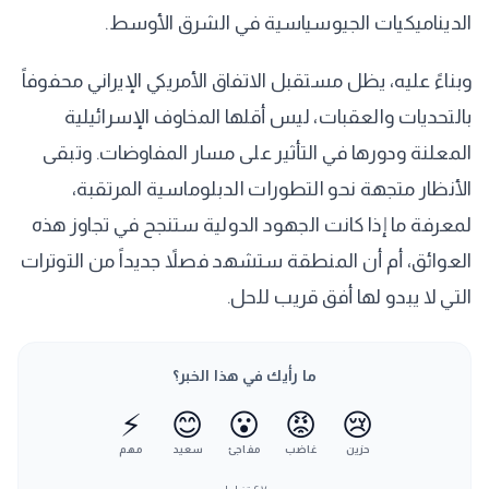
الديناميكيات الجيوسياسية في الشرق الأوسط.
وبناءً عليه، يظل مستقبل الاتفاق الأمريكي الإيراني محفوفاً
بالتحديات والعقبات، ليس أقلها المخاوف الإسرائيلية
المعلنة ودورها في التأثير على مسار المفاوضات. وتبقى
الأنظار متجهة نحو التطورات الدبلوماسية المرتقبة،
لمعرفة ما إذا كانت الجهود الدولية ستنجح في تجاوز هذه
العوائق، أم أن المنطقة ستشهد فصلاً جديداً من التوترات
التي لا يبدو لها أفق قريب للحل.
ما رأيك في هذا الخبر؟
⚡
😊
😮
😡
😢
حزين
غاضب
مفاجئ
سعيد
مهم