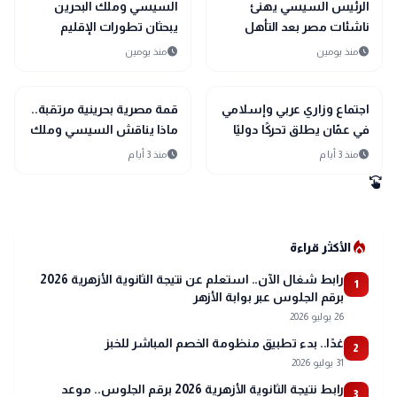
bolt
sports_soccer
رياضة
عاجل
الرئيس السيسي يهنئ
السيسي وملك البحرين
ناشئات مصر بعد التأهل
يبحثان تطورات الإقليم
التاريخي إلى نصف نهائي
ويؤكدان أولوية الحلول
schedule
schedule
منذ يومين
منذ يومين
مونديال اليد
السلمية
bolt
bolt
عاجل
عاجل
اجتماع وزاري عربي وإسلامي
قمة مصرية بحرينية مرتقبة..
في عمّان يطلق تحركًا دوليًا
ماذا يناقش السيسي وملك
لحماية القدس ومقدساتها
البحرين؟
schedule
schedule
منذ 3 أيام
منذ 3 أيام
swipe
local_fire_department
الأكثر قراءة
رابط شغال الآن.. استعلم عن نتيجة الثانوية الأزهرية 2026
1
برقم الجلوس عبر بوابة الأزهر
26 يوليو 2026
غدًا.. بدء تطبيق منظومة الخصم المباشر للخبز
2
31 يوليو 2026
رابط نتيجة الثانوية الأزهرية 2026 برقم الجلوس.. موعد
3