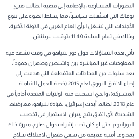
التطورات المتسارعة، بالإضافة إلى قضية الطالب هنري
نوفاك التي استُغلت سياسياً، مما يسلط الضوء على تنوع
الأجندات التي تشغل الرأي العام الغربي في الآونة الأخيرة،
وذلك في تمام الساعة 11:40 بتوقيت غرينتش.
تأتي هذه التساؤلات حول دور نتنياهو في وقت تشهد فيه
المفاوضات غير المباشرة بين واشنطن وطهران جموداً،
بعد سنوات من المحادثات المتقطعة التي هدفت إلى
إحياء الاتفاق النووي لعام 2015 (خطة العمل الشاملة
المشتركة)، والذي انسحبت منه الولايات المتحدة أحادياً في
عام 2018. لطالما أبدت إسرائيل، بقيادة نتنياهو، معارضتها
الشديدة لأي اتفاق يتيح لإيران الاستمرار في تخصيب
اليورانيوم، حتى لو كان تحت إشراف دولي صارم، مبررة ذلك
بمخاوف أمنية عميقة من سعي طهران لامتلاك سلاح