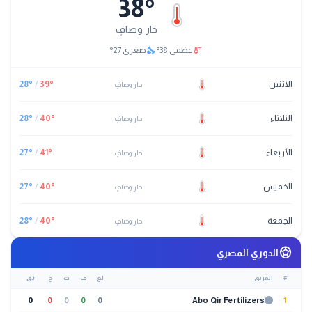
38
°
حار وصافٍ
nights_stay
thermostat
عظمى
38
°
صغرى
27
°
الاثنين
°
39
/
°
28
حار وصافٍ
الثلاثاء
°
40
/
°
28
حار وصافٍ
الأربعاء
°
41
/
°
27
حار وصافٍ
الخميس
°
40
/
°
27
حار وصافٍ
الجمعة
°
40
/
°
28
حار وصافٍ
sports_soccer
الدوري المصري
#
الفريق
لع
ف
ت
خ
نق
0
0
0
0
0
Abo Qir Fertilizers
1