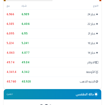
النوع
شراء
بيع
✦
عيار 24
6,989
6,966
✦
عيار 22
6,406
6,385
✦
عيار 21
6,115
6,095
✦
عيار 18
5,241
5,224
✦
عيار 14
4,077
4,063
💵
الدولار
49.84
49.74
🥇
الأونصة
4,342
4,341.4
🪙
الجنيه الذهب
48,920
48,760
wb_sunny
حالة الطقس
القاهرة