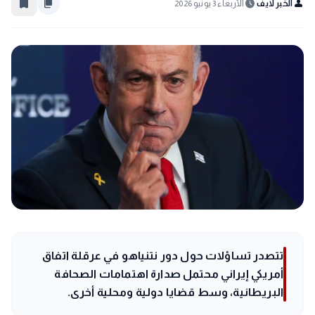
bookmark_border
content_copy
schedule
person
الخبر لايف
الأربعاء 3 يونيو 2026
تتصدر تساؤلات حول دور نتنياهو في عرقلة اتفاق
أمريكي إيراني محتمل صدارة اهتمامات الصحافة
البريطانية، وسط قضايا دولية ومحلية أخرى.