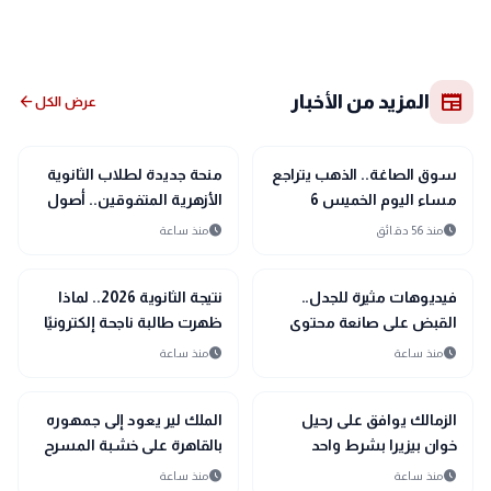
newspaper
المزيد من الأخبار
arrow_back
عرض الكل
school
trending_up
اقتصاد
مدارس وجامعات
سوق الصاغة.. الذهب يتراجع
منحة جديدة لطلاب الثانوية
مساء اليوم الخميس 6
الأزهرية المتفوقين.. أصول
أغسطس 2026
الدين بالقاهرة تمنح مزايا
schedule
schedule
منذ 56 دقائق
منذ ساعة
مجانية للحاصلين على 75%
school
gavel
فأكثر
حوادث ومحاكم
مدارس وجامعات
فيديوهات مثيرة للجدل..
نتيجة الثانوية 2026.. لماذا
القبض على صانعة محتوى
ظهرت طالبة ناجحة إلكترونيًا
بتهمة خدش الحياء العام
وراسبة في المدرسة؟
schedule
schedule
منذ ساعة
منذ ساعة
interests
sports_soccer
رياضة
منوعات
الزمالك يوافق على رحيل
الملك لير يعود إلى جمهوره
خوان بيزيرا بشرط واحد
بالقاهرة على خشبة المسرح
القومي بالعتبة
schedule
schedule
منذ ساعة
منذ ساعة