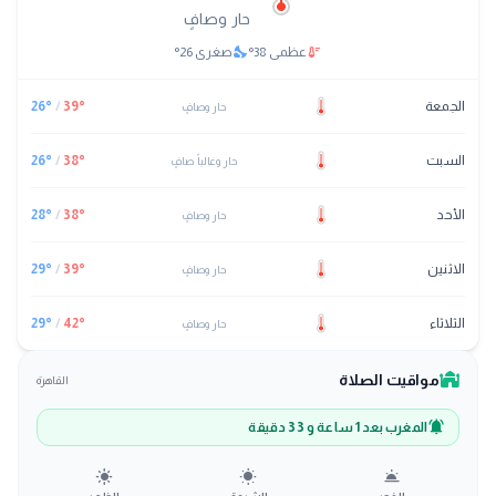
حار وصافٍ
nights_stay
thermostat
عظمى
38
°
صغرى
26
°
الجمعة
°
39
/
°
26
حار وصافٍ
السبت
°
38
/
°
26
حار وغالباً صافٍ
الأحد
°
38
/
°
28
حار وصافٍ
الاثنين
°
39
/
°
29
حار وصافٍ
الثلاثاء
°
42
/
°
29
حار وصافٍ
mosque
مواقيت الصلاة
القاهرة
notifications_active
المغرب
بعد
1 ساعة و 33 دقيقة
light_mode
wb_sunny
wb_twilight