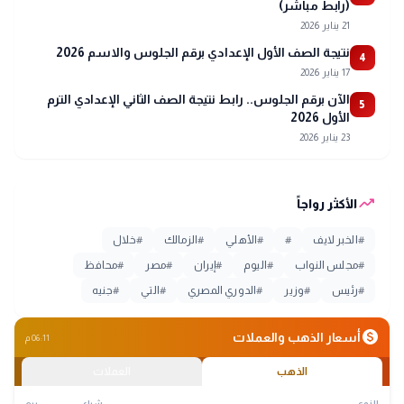
(رابط مباشر)
21 يناير 2026
نتيجة الصف الأول الإعدادي برقم الجلوس والاسم 2026
4
17 يناير 2026
الآن برقم الجلوس.. رابط نتيجة الصف الثاني الإعدادي الترم
5
الأول 2026
23 يناير 2026
trending_up
الأكثر رواجاً
#
الخبر لايف
#
#
الأهلي
#
الزمالك
#
خلال
#
مجلس النواب
#
اليوم
#
إيران
#
مصر
#
محافظ
#
رئيس
#
وزير
#
الدوري المصري
#
التي
#
جنيه
monetization_on
أسعار الذهب والعملات
06:11 م
الذهب
العملات
النوع
شراء
بيع