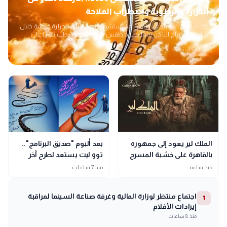
الحرارة والرطوبة واضطراب الملاحة
أكدت هيئة الأرصاد أن طقس غدًا ستشهد أجواءً مائلة للحرارة ورطبة خلال
ساعات الصباح الباكر، بينما يسود طقس شديد الحرارة رطب نهارًا على
أغلب المحافظات
منذ 43 دقائق
الملك لير يعود إلى جمهوره
بعد ألبوم "صديق البرنامج"..
بالقاهرة على خشبة المسرح
توو ليت يستعد لطرح آخر
القومي بالعتبة
جديد في فصل الشتاء
منذ ساعة
منذ 7 ساعات
اجتماع منتظر لوزارة المالية وغرفة صناعة السينما لمراقبة
1
إيرادات الأفلام
منذ 8 ساعات