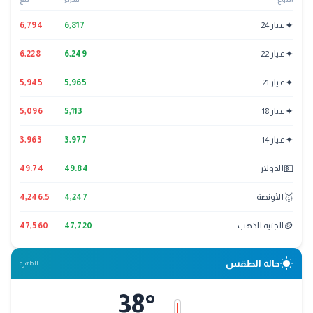
✦
عيار 24
6,817
6,794
✦
عيار 22
6,249
6,228
✦
عيار 21
5,965
5,945
✦
عيار 18
5,113
5,096
✦
عيار 14
3,977
3,963
💵
الدولار
49.84
49.74
🥇
الأونصة
4,247
4,246.5
🪙
الجنيه الذهب
47,720
47,560
wb_sunny
حالة الطقس
القاهرة
38
°