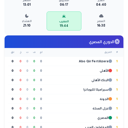
الفجر
الشروق
الظهر
13:01
06:17
04:40
dark_mode
wb_cloudy
wb_twilight
العصر
العشاء
المغرب
21:10
16:38
19:44
sports_soccer
الدوري المصري
#
الفريق
لع
ف
ت
خ
نق
0
0
0
0
0
Abo Qir Fertilizers
1
1
الأهلي
0
0
0
0
0
1
البنك الأهلي
0
0
0
0
0
1
سيراميكا كليوباترا
0
0
0
0
0
1
الجونة
0
0
0
0
0
1
غزل المحلة
0
0
0
0
0
1
المصري
0
0
0
0
0
1
المقاولون العرب
0
0
0
0
0