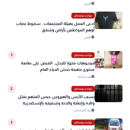
schedule
أمس
gavel
حوادث ومحاكم
ادعى العمل بهيئة المجتمعات.. سقوط نصاب
أوهم المواطنين بأراضٍ وشقق
schedule
أمس
gavel
1
حوادث ومحاكم
فيديوهات مثيرة للجدل.. القبض على صانعة
محتوى بتهمة خدش الحياء العام
schedule
منذ ساعة
gavel
2
حوادث ومحاكم
بسبب الآيس والهيروين..حبس المتهم بقتل
والده وإصابة والدته وشقيقه بالإسكندرية
schedule
منذ 8 ساعات
gavel
3
حوادث ومحاكم