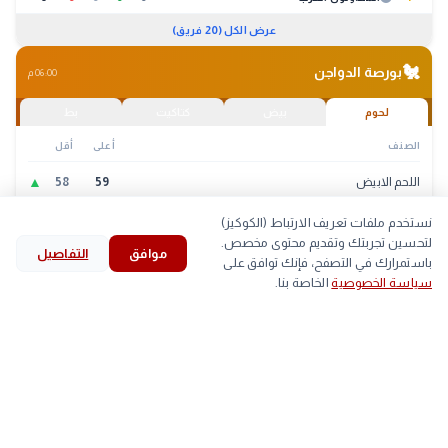
عرض الكل (20 فريق)
🐔
بورصة الدواجن
06:00 م
لحوم
بيض
كتاكيت
بط
الصنف
أعلى
أقل
▲
اللحم الابيض
59
58
نستخدم ملفات تعريف الارتباط (الكوكيز)
■
اللحم الساسو
84
83
لتحسين تجربتك وتقديم محتوى مخصص.
موافق
التفاصيل
home
search
bookmark
history
explore
باستمرارك في التصفح، فإنك توافق على
mail
سياسة الخصوصية
الخاصة بنا.
الرئيسية
استكشف
قرأت
المحفوظات
بحث
النشرة البريدية
اشترك ليصلك أهم الأخبار يومياً
اشتراك