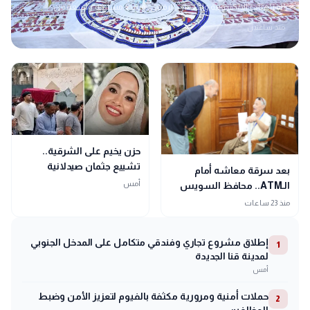
المراهنات الإلكترونية والإدمان الرقمي، وسط مشاركة واسعة من
الجهات التنفيذية والدينية والشبابية لتعزيز ثقافة الأمان الرقمي وحماية
منذ ساعتين
الأسرة المصرية.
حزن يخيم على الشرقية..
تشييع جثمان صيدلانية
بعد سرقة معاشه أمام
توفيت بشكل مفاجئ في ليلة
أمس
الـATM.. محافظ السويس
زفافها
يتدخل لإنصاف مسن
منذ 23 ساعات
إطلاق مشروع تجاري وفندقي متكامل على المدخل الجنوبي
1
لمدينة قنا الجديدة
أمس
حملات أمنية ومرورية مكثفة بالفيوم لتعزيز الأمن وضبط
2