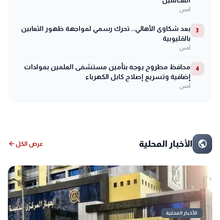
المخالفين
أمس
بعد شكاوى الأهالي.. تحرك رسمي لمواجهة ظهور الثعابين
3
بالقليوبية
أمس
محافظ مطروح يوجه بتأمين مستشفى العلمين بمولدات
4
إضافية وتسريع إصلاح كابل الكهرباء
أمس
public
الأخبار المحلية
arrow_back
عرض الكل
الأخبار المحلية