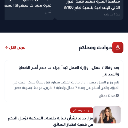
محافظ البحيرة تعتمد نتيجة الدور
عبوة مبيدات مجهولة المصدر
الثاني للإعدادية بنسبة نجاح 100%
بالبحيرة
أمس
منذ 7 ساعات
gavel
حوادث ومحاكم
arrow_back
عرض الكل
gavel
حوادث ومحاكم
بعد وفاة 7 عمال.. وزارة العمل تبدأ إجراءات دعم أسر الضحايا
والمصابين
تابع وزير العمل حسن رداد حادث انقلاب سيارة تقل عمالًا بمركز الصف في
الجيزة، والذي أسفر عن وفاة 7 عمال وإصابة 6 آخرين، موجهًا بسرعة حصر
بيانات الضحايا والمصابين لاتخاذ إجراءات الدعم والرعاية الاجتماعية.
schedule
منذ 12 دقائق
gavel
حوادث ومحاكم
قرار جديد بشأن سارة خليفة.. المحكمة تؤجل الحكم
في قضية احتجاز السائق