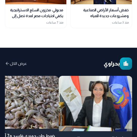
خفض أسعار الأراضي الصناعية
مدبولي: مخزون السلع الاستراتيجية
ومشروعات جديدة للمياه
يكفي احتياجات مصر لمدة تصل إلى
والإسكان.. أبرز قرارات الحكومة
عام
منذ 3 ساعات
منذ 7 ساعات
اليوم
location_city
بحراوي
arrow_back
عرض الكل
ضبط طن جمبري فاسد و