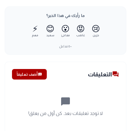
ما رأيك في هذا الخبر؟
⚡
😊
😮
😡
😢
حزين
غاضب
مفاجئ
سعيد
مهم
٥٠٠
تفاعل
forum
التعليقات
add_comment
أضف تعليقاً
chat_bubble_outline
لا توجد تعليقات بعد. كن أول من يعلق!