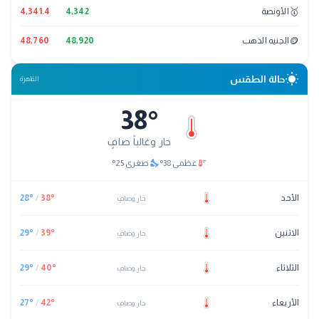
🥇
الأونصة
4,342
4,341.4
🪙
الجنيه الذهب
48,920
48,760
wb_sunny
حالة الطقس
القاهرة
38
°
حار وغالباً صافٍ
nights_stay
thermostat
عظمى
38
°
صغرى
25
°
الأحد
°
38
/
°
28
حار وصافٍ
الاثنين
°
39
/
°
29
حار وصافٍ
الثلاثاء
°
40
/
°
29
حار وصافٍ
الأربعاء
°
42
/
°
27
حار وصافٍ