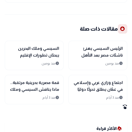
recommend
مقالات ذات صلة
bolt
sports_soccer
رياضة
عاجل
الرئيس السيسي يهنئ
السيسي وملك البحرين
ناشئات مصر بعد التأهل
يبحثان تطورات الإقليم
التاريخي إلى نصف نهائي
ويؤكدان أولوية الحلول
schedule
schedule
منذ يومين
منذ يومين
مونديال اليد
السلمية
bolt
bolt
عاجل
عاجل
اجتماع وزاري عربي وإسلامي
قمة مصرية بحرينية مرتقبة..
في عمّان يطلق تحركًا دوليًا
ماذا يناقش السيسي وملك
لحماية القدس ومقدساتها
البحرين؟
schedule
schedule
منذ 3 أيام
منذ 3 أيام
swipe
local_fire_department
الأكثر قراءة