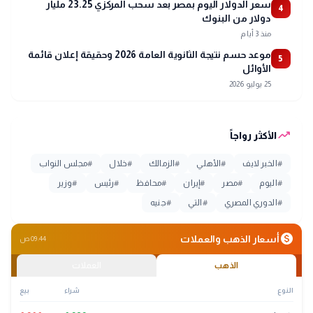
سعر الدولار اليوم بمصر بعد سحب المركزي 23.25 مليار
4
دولار من البنوك
منذ 3 أيام
موعد حسم نتيجة الثانوية العامة 2026 وحقيقة إعلان قائمة
5
الأوائل
25 يوليو 2026
trending_up
الأكثر رواجاً
#
الخبر لايف
#
الأهلي
#
الزمالك
#
خلال
#
مجلس النواب
#
اليوم
#
مصر
#
إيران
#
محافظ
#
رئيس
#
وزير
#
الدوري المصري
#
التي
#
جنيه
monetization_on
أسعار الذهب والعملات
09:44 ص
الذهب
العملات
النوع
شراء
بيع