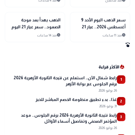
schedule
schedule
منذ ساعتين
منذ 4 ساعات
2026
trending_up
trending_up
اقتصاد
اقتصاد
سعر الذهب اليوم الأحد 9
الذهب يهدأ بعد موجة
أغسطس 2026.. عيار 21
الصعود.. سعر عيار 21 اليوم
يفاجئ الأسواق
السبت 8 أغسطس 2026
schedule
schedule
منذ 11 ساعات
منذ 14 ساعات
swipe
local_fire_department
الأكثر قراءة
رابط شغال الآن.. استعلم عن نتيجة الثانوية الأزهرية 2026
1
برقم الجلوس عبر بوابة الأزهر
26 يوليو 2026
غدًا.. بدء تطبيق منظومة الخصم المباشر للخبز
2
31 يوليو 2026
رابط نتيجة الثانوية الأزهرية 2026 برقم الجلوس.. موعد
3
المؤتمر الصحفي وتفاصيل أسماء الأوائل
26 يوليو 2026