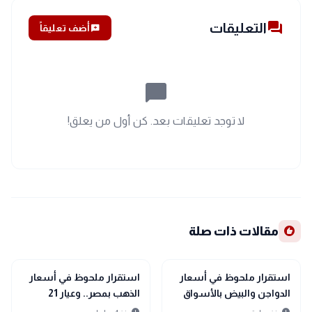
forum
التعليقات
add_comment
أضف تعليقاً
chat_bubble_outline
لا توجد تعليقات بعد. كن أول من يعلق!
recommend
مقالات ذات صلة
trending_up
trending_up
اقتصاد
اقتصاد
استقرار ملحوظ في أسعار
استقرار ملحوظ في أسعار
الدواجن والبيض بالأسواق
الذهب بمصر.. وعيار 21
اليوم الأحد 9 أغسطس
يسجل رقماً جديداً بالصاغة