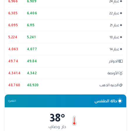
✦
عيار 24
6,989
6,966
✦
عيار 22
6,406
6,385
✦
عيار 21
6,115
6,095
✦
عيار 18
5,241
5,224
✦
عيار 14
4,077
4,063
💵
الدولار
49.84
49.74
🥇
الأونصة
4,342
4,341.4
🪙
الجنيه الذهب
48,920
48,760
wb_sunny
حالة الطقس
القاهرة
38
°
حار وصافٍ