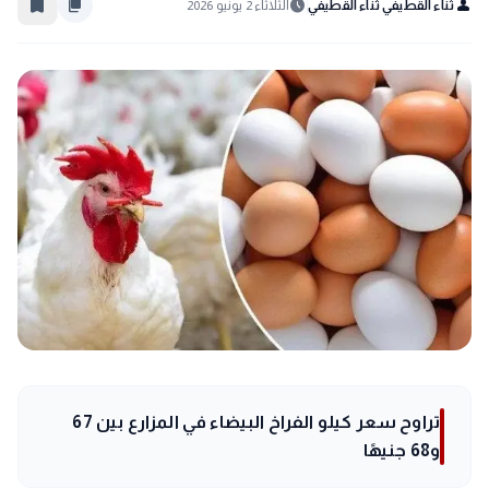
bookmark_border
content_copy
schedule
person
ثناء القطيفي ثناء القطيفي
الثلاثاء 2 يونيو 2026
تراوح سعر كيلو الفراخ البيضاء في المزارع بين 67
و68 جنيهًا