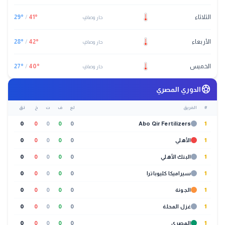
الثلاثاء
°
41
/
°
29
حار وصافٍ
الأربعاء
°
42
/
°
28
حار وصافٍ
الخميس
°
40
/
°
27
حار وصافٍ
sports_soccer
الدوري المصري
#
الفريق
لع
ف
ت
خ
نق
0
0
0
0
0
Abo Qir Fertilizers
1
1
الأهلي
0
0
0
0
0
1
البنك الأهلي
0
0
0
0
0
1
سيراميكا كليوباترا
0
0
0
0
0
1
الجونة
0
0
0
0
0
1
غزل المحلة
0
0
0
0
0
1
المصري
0
0
0
0
0