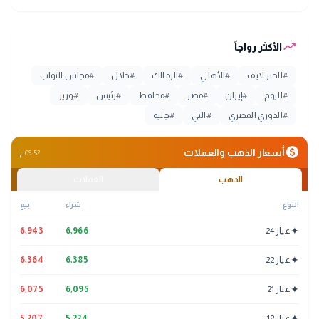
trending_up
الأكثر رواجاً
#
الخبر لايف
#
الأهلي
#
الزمالك
#
خلال
#
مجلس النواب
#
اليوم
#
إيران
#
مصر
#
محافظ
#
رئيس
#
وزير
#
الدوري المصري
#
التي
#
جنيه
monetization_on
أسعار الذهب والعملات
09:52 م
الذهب
العملات
النوع
شراء
بيع
✦
عيار 24
6,966
6,943
✦
عيار 22
6,385
6,364
✦
عيار 21
6,095
6,075
✦
عيار 18
5,224
5,207