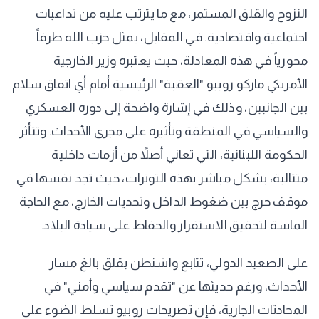
النزوح والقلق المستمر، مع ما يترتب عليه من تداعيات
اجتماعية واقتصادية. في المقابل، يمثل حزب الله طرفاً
محورياً في هذه المعادلة، حيث يعتبره وزير الخارجية
الأمريكي ماركو روبيو "العقبة" الرئيسية أمام أي اتفاق سلام
بين الجانبين، وذلك في إشارة واضحة إلى دوره العسكري
والسياسي في المنطقة وتأثيره على مجرى الأحداث. وتتأثر
الحكومة اللبنانية، التي تعاني أصلاً من أزمات داخلية
متتالية، بشكل مباشر بهذه التوترات، حيث تجد نفسها في
موقف حرج بين ضغوط الداخل وتحديات الخارج، مع الحاجة
الماسة لتحقيق الاستقرار والحفاظ على سيادة البلاد.
على الصعيد الدولي، تتابع واشنطن بقلق بالغ مسار
الأحداث، ورغم حديثها عن "تقدم سياسي وأمني" في
المحادثات الجارية، فإن تصريحات روبيو تسلط الضوء على