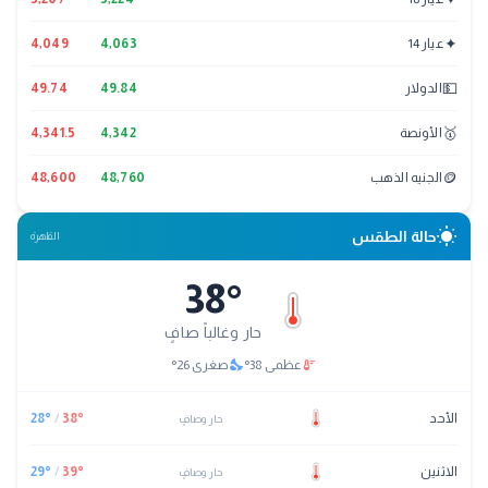
✦
عيار 14
4,063
4,049
💵
الدولار
49.84
49.74
🥇
الأونصة
4,342
4,341.5
🪙
الجنيه الذهب
48,760
48,600
wb_sunny
حالة الطقس
القاهرة
38
°
حار وغالباً صافٍ
nights_stay
thermostat
عظمى
38
°
صغرى
26
°
الأحد
°
38
/
°
28
حار وصافٍ
الاثنين
°
39
/
°
29
حار وصافٍ