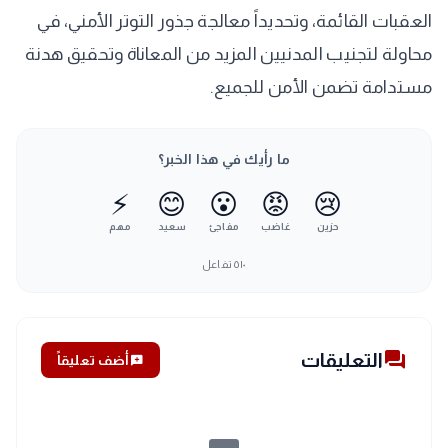
العقبات القائمة، وتحديداً معالجة جذور التوتر الأمني، في
محاولة لتجنيب المدنيين المزيد من المعاناة وتحقيق هدنة
مستدامة تضمن الأمن للجميع.
ما رأيك في هذا الخبر؟
⚡
😊
😮
😡
😢
حزين
غاضب
مفاجئ
سعيد
مهم
٥١٠
تفاعل
forum
التعليقات
add_comment
أضف تعليقاً