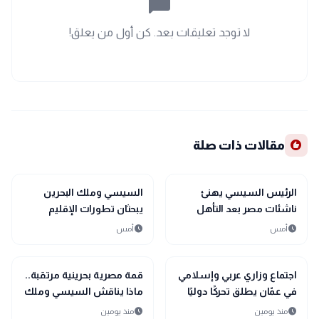
chat_bubble_outline
لا توجد تعليقات بعد. كن أول من يعلق!
recommend
مقالات ذات صلة
bolt
sports_soccer
رياضة
عاجل
الرئيس السيسي يهنئ
السيسي وملك البحرين
ناشئات مصر بعد التأهل
يبحثان تطورات الإقليم
التاريخي إلى نصف نهائي
ويؤكدان أولوية الحلول
schedule
schedule
أمس
أمس
مونديال اليد
السلمية
bolt
bolt
عاجل
عاجل
اجتماع وزاري عربي وإسلامي
قمة مصرية بحرينية مرتقبة..
في عمّان يطلق تحركًا دوليًا
ماذا يناقش السيسي وملك
لحماية القدس ومقدساتها
البحرين؟
schedule
schedule
منذ يومين
منذ يومين