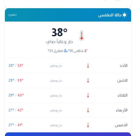
wb_sunny
حالة الطقس
القاهرة
38
°
حار وغالباً صافٍ
nights_stay
thermostat
عظمى
38
°
صغرى
25
°
الأحد
°
38
/
°
28
حار وصافٍ
الاثنين
°
39
/
°
29
حار وصافٍ
الثلاثاء
°
40
/
°
29
حار وصافٍ
الأربعاء
°
42
/
°
27
حار وصافٍ
الخميس
°
41
/
°
27
حار وصافٍ