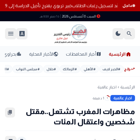
 غدًا.. آخر موعد لتسجيل رغبات الطلاب
خبير تربوي يقترح تأجيل الدراسة إلى 19 سبتمبر.. تعرف على الأسباب
عاجل
schedule
السبت 8 أغسطس 2026
٢٥ صفر ١٤٤٨ هـ
menu
font_download
dark_mode
search
home
location_city
public
map
الرئيسية
أخبار المحافظات
الأخبار المحلية
بحراوي
trending_up
رائج
#
الخبر لايف
#
الأهلي
#
الزمالك
#
خلال
#
مجلس النواب
#
اليوم
الرئيسية
اخبار عالمية
chevron_left
اخبار عالمية
1 دقيقة
1
مظاهرات المغرب تشتعل..مقتل
content_copy
شخصين واعتقال المئات