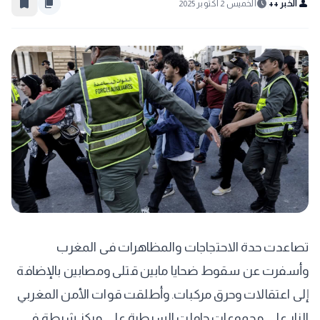
bookmark_border
content_copy
schedule
person
الخبر ++
الخميس 2 أكتوبر 2025
تصاعدت حدة الاحتجاجات والمظاهرات فى المغرب
وأسفرت عن سقوط ضحايا مابين قتلى ومصابين بالإضافة
إلى اعتقالات وحرق مركبات. وأطلقت قوات الأمن المغربي
النار على مجموعات حاولت السيطرة على مركز شرطة في