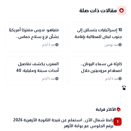
recommend
مقالات ذات صلة
language
language
اخبار عالمية
اخبار عالمية
10 إسرائيليات يتسللن إلى
نتنياهو: ندرس مقترحًا أمريكيًا
جنوب لبنان للمطالبة بإقامة
بشأن نزع سلاح حماس..
مستوطنات جديدة
ولن ننسحب من مواقعنا
schedule
schedule
منذ يومين
منذ 3 أيام
الحالية في غزة
language
language
اخبار عالمية
اخبار عالمية
كارثة في سماء اليونان..
المغرب يكشف تفاصيل
اصطدام مروحيتين خلال
أحداث سبتة ومليلية: 40
مكافحة حرائق غربي أثينا وبدء
ألف محاولة عبور غير نظامية
schedule
schedule
منذ 5 أيام
منذ 5 أيام
عمليات إنقاذ عاجلة
و11 وفاة وتحقيقات موسعة
swipe
local_fire_department
الأكثر قراءة
رابط شغال الآن.. استعلم عن نتيجة الثانوية الأزهرية 2026
1
برقم الجلوس عبر بوابة الأزهر