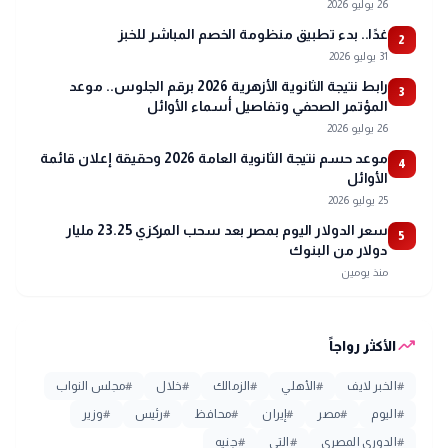
26 يوليو 2026
غدًا.. بدء تطبيق منظومة الخصم المباشر للخبز
2
31 يوليو 2026
رابط نتيجة الثانوية الأزهرية 2026 برقم الجلوس.. موعد
3
المؤتمر الصحفي وتفاصيل أسماء الأوائل
26 يوليو 2026
موعد حسم نتيجة الثانوية العامة 2026 وحقيقة إعلان قائمة
4
الأوائل
25 يوليو 2026
سعر الدولار اليوم بمصر بعد سحب المركزي 23.25 مليار
5
دولار من البنوك
منذ يومين
trending_up
الأكثر رواجاً
#
الخبر لايف
#
الأهلي
#
الزمالك
#
خلال
#
مجلس النواب
#
اليوم
#
مصر
#
إيران
#
محافظ
#
رئيس
#
وزير
#
الدوري المصري
#
التي
#
جنيه