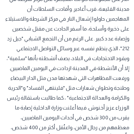
مدينة القليعة، قرب أغادير. وأفادت السلطات أن
المهاجمين حاولوا إشعال النار في مركز الشرطة والاستيلاء
على ذخيرة وأسلحة، ما أسفر الحادث عن مقتل شخصين
وإصابة عدد كبير. على الرغم من أن التجمع الشبابي "جيل زد
212"، الذي ينظم نفسه عبر وسائل التواصل الاجتماعي
ويقود الاحتجاجات في البلاد، يصف أنشطته بأنها "سلمية"،
إلا أن الأنشطة في المدينة ازدادت في اليومين الماضيين.
ورفعت المظاهرات التي شهدتها مدن مثل الدار البيضاء
وطنجة وتطوان شعارات مثل "فلينتهي الفساد" و"الحرية
والكرامة والعدالة الاجتماعية" ، كما طالبت باستقالة رئيس
الوزراء عزيز أخنوش. فيما أعلنت وزارة الداخلية إصابة ما
يقرب من 300 شخص في أحداث اليومين الماضيين،
معظمهم من رجال الأمن، واعتُقل أكثر من 400 شخص،