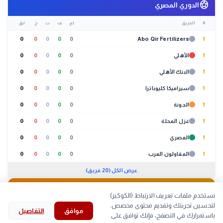
sports_soccer
الدوري المصري
#
الفريق
لع
ف
ت
خ
نق
0
0
0
0
0
Abo Qir Fertilizers
1
1
الأهلي
0
0
0
0
0
1
البنك الأهلي
0
0
0
0
0
1
سيراميكا كليوباترا
0
0
0
0
0
1
الجونة
0
0
0
0
0
1
غزل المحلة
0
0
0
0
0
1
المصري
0
0
0
0
0
1
المقاولون العرب
0
0
0
0
0
عرض الكل (20 فريق)
🐔
بورصة الدواجن
01:30 م
نستخدم ملفات تعريف الارتباط (الكوكيز)
لتحسين تجربتك وتقديم محتوى مخصص.
موافق
التفاصيل
لحوم
بيض
كتاكيت
بط
search
bookmark
history
explore
home
باستمرارك في التصفح، فإنك توافق على