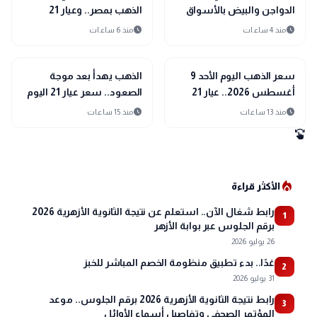
الدواجن والبيض بالأسواق
الذهب بمصر.. وعيار 21
اليوم الأحد 9 أغسطس
يسجل رقماً جديداً بالصاغة
schedule
schedule
منذ 4 ساعات
منذ 6 ساعات
2026
trending_up
trending_up
اقتصاد
اقتصاد
سعر الذهب اليوم الأحد 9
الذهب يهدأ بعد موجة
أغسطس 2026.. عيار 21
الصعود.. سعر عيار 21 اليوم
يفاجئ الأسواق
السبت 8 أغسطس 2026
schedule
schedule
منذ 13 ساعات
منذ 15 ساعات
swipe
local_fire_department
الأكثر قراءة
رابط شغال الآن.. استعلم عن نتيجة الثانوية الأزهرية 2026
1
برقم الجلوس عبر بوابة الأزهر
26 يوليو 2026
غدًا.. بدء تطبيق منظومة الخصم المباشر للخبز
2
31 يوليو 2026
رابط نتيجة الثانوية الأزهرية 2026 برقم الجلوس.. موعد
3
المؤتمر الصحفي وتفاصيل أسماء الأوائل