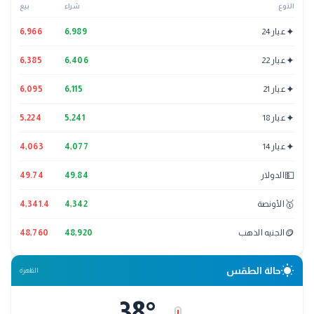
النوع
شراء
بيع
✦
عيار 24
6,989
6,966
✦
عيار 22
6,406
6,385
✦
عيار 21
6,115
6,095
✦
عيار 18
5,241
5,224
✦
عيار 14
4,077
4,063
💵
الدولار
49.84
49.74
🥇
الأونصة
4,342
4,341.4
🪙
الجنيه الذهب
48,920
48,760
wb_sunny
حالة الطقس
القاهرة
38
°