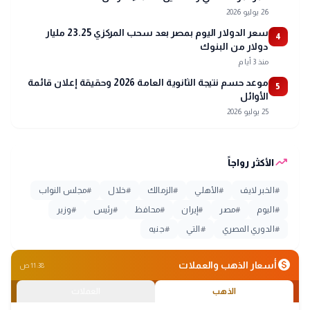
26 يوليو 2026
سعر الدولار اليوم بمصر بعد سحب المركزي 23.25 مليار
4
دولار من البنوك
منذ 3 أيام
موعد حسم نتيجة الثانوية العامة 2026 وحقيقة إعلان قائمة
5
الأوائل
25 يوليو 2026
trending_up
الأكثر رواجاً
#
الخبر لايف
#
الأهلي
#
الزمالك
#
خلال
#
مجلس النواب
#
اليوم
#
مصر
#
إيران
#
محافظ
#
رئيس
#
وزير
#
الدوري المصري
#
التي
#
جنيه
monetization_on
أسعار الذهب والعملات
11:38 ص
الذهب
العملات