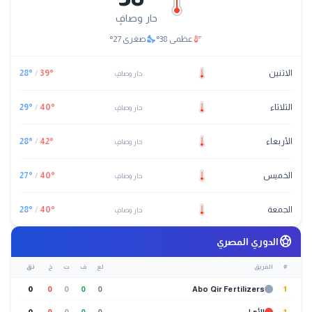
حار وصافٍ
nights_stay
thermostat
عظمى
38
°
صغرى
27
°
الاثنين
°
39
/
°
28
حار وصافٍ
الثلاثاء
°
40
/
°
29
حار وصافٍ
الأربعاء
°
42
/
°
28
حار وصافٍ
الخميس
°
40
/
°
27
حار وصافٍ
الجمعة
°
40
/
°
28
حار وصافٍ
sports_soccer
الدوري المصري
#
الفريق
لع
ف
ت
خ
نق
0
0
0
0
0
Abo Qir Fertilizers
1