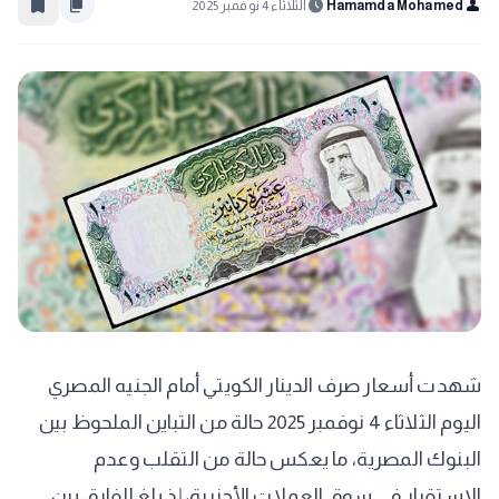
bookmark_border
content_copy
schedule
person
Hamamda Mohamed
الثلاثاء 4 نوفمبر 2025
شهدت أسعار صرف الدينار الكويتي أمام الجنيه المصري
اليوم الثلاثاء 4 نوفمبر 2025 حالة من التباين الملحوظ بين
البنوك المصرية، ما يعكس حالة من التقلب وعدم
الاستقرار في سوق العملات الأجنبية، إذ بلغ الفارق بين