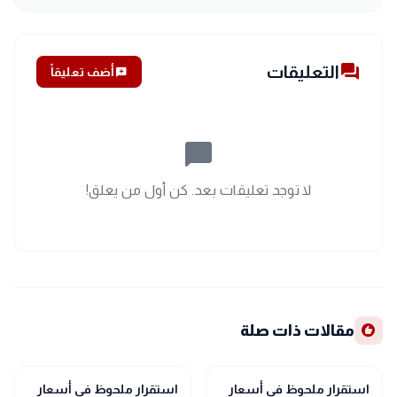
forum
التعليقات
add_comment
أضف تعليقاً
chat_bubble_outline
لا توجد تعليقات بعد. كن أول من يعلق!
recommend
مقالات ذات صلة
trending_up
trending_up
اقتصاد
اقتصاد
استقرار ملحوظ في أسعار
استقرار ملحوظ في أسعار