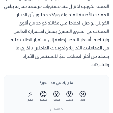
العملة الكويتية لا تزال عند مستويات مرتفعة مقارنة بباقي
العملات الأجنبية المتداولة. ويؤكد محللون أن الدينار
الكويتي يواصل الحفاظ على مكانته كواحد من أقوى
العملات في السوق المصري بفضل استقراره العالمي
وارتباطه بأسعار النفط، إضافة إلى استمرار الطلب عليه
في المعاملات التجارية وتحويلات العاملين بالخارج، ما
يجعله من أكثر العملات جذبًا للمستثمرين الأفراد
والشركات.
ما رأيك في هذا الخبر؟
⚡
😊
😮
😡
😢
حزين
غاضب
مفاجئ
سعيد
مهم
٣٥٠
تفاعل