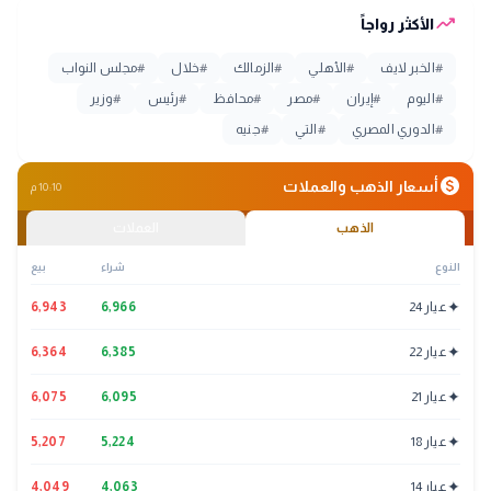
trending_up
الأكثر رواجاً
#
الخبر لايف
#
الأهلي
#
الزمالك
#
خلال
#
مجلس النواب
#
اليوم
#
إيران
#
مصر
#
محافظ
#
رئيس
#
وزير
#
الدوري المصري
#
التي
#
جنيه
monetization_on
أسعار الذهب والعملات
10:10 م
الذهب
العملات
النوع
شراء
بيع
✦
عيار 24
6,966
6,943
✦
عيار 22
6,385
6,364
✦
عيار 21
6,095
6,075
✦
عيار 18
5,224
5,207
✦
عيار 14
4,063
4,049