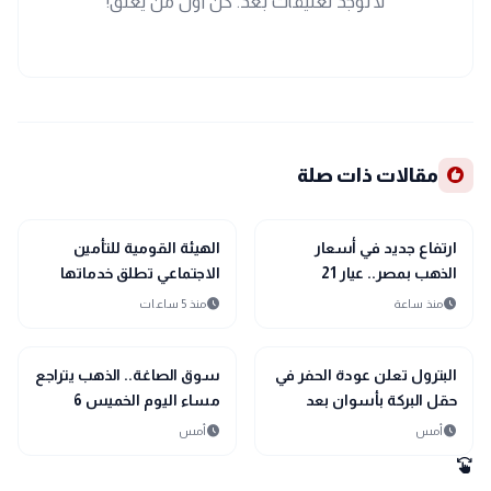
لا توجد تعليقات بعد. كن أول من يعلق!
recommend
مقالات ذات صلة
interests
trending_up
اقتصاد
منوعات
ارتفاع جديد في أسعار
الهيئة القومية للتأمين
الذهب بمصر.. عيار 21
الاجتماعي تطلق خدماتها
يلامس 6080 جنيهًا مع
إلكترونيًا
schedule
schedule
منذ ساعة
منذ 5 ساعات
صعود الأوقية عالميًا
trending_up
trending_up
اقتصاد
اقتصاد
البترول تعلن عودة الحفر في
سوق الصاغة.. الذهب يتراجع
حقل البركة بأسوان بعد
مساء اليوم الخميس 6
توقف 4 سنوات وضخ
أغسطس 2026
schedule
schedule
أمس
أمس
استثمارات جديدة
swipe