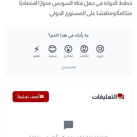
خطط الدولة في جعل قناة السويس محورًا اقتصاديًا
متكاملًا ومنافسًا على المستوى الدولي.
ما رأيك في هذا الخبر؟
⚡
😊
😮
😡
😢
حزين
غاضب
مفاجئ
سعيد
مهم
٥٩٥
تفاعل
forum
التعليقات
add_comment
أضف تعليقاً
chat_bubble_outline