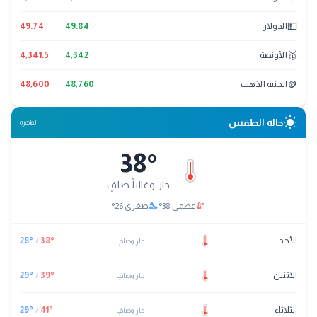
💵
الدولار
49.84
49.74
🥇
الأونصة
4,342
4,341.5
🪙
الجنيه الذهب
48,760
48,600
wb_sunny
حالة الطقس
القاهرة
38
°
حار وغالباً صافٍ
nights_stay
thermostat
عظمى
38
°
صغرى
26
°
الأحد
°
38
/
°
28
حار وصافٍ
الاثنين
°
39
/
°
29
حار وصافٍ
الثلاثاء
°
41
/
°
29
حار وصافٍ