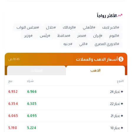
trending_up
الأكثر رواجاً
#
الخبر لايف
#
الأهلي
#
الزمالك
#
خلال
#
مجلس النواب
#
اليوم
#
إيران
#
مصر
#
محافظ
#
رئيس
#
وزير
#
الدوري المصري
#
التي
#
جنيه
monetization_on
أسعار الذهب والعملات
10:45 ص
الذهب
العملات
النوع
شراء
بيع
✦
عيار 24
6,966
6,932
✦
عيار 22
6,385
6,354
✦
عيار 21
6,095
6,065
✦
عيار 18
5,224
5,198