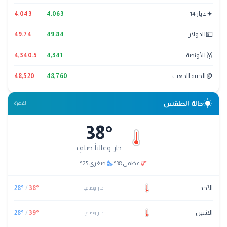
✦
عيار 14
4,063
4,043
💵
الدولار
49.84
49.74
🥇
الأونصة
4,341
4,340.5
🪙
الجنيه الذهب
48,760
48,520
wb_sunny
حالة الطقس
القاهرة
38
°
حار وغالباً صافٍ
nights_stay
thermostat
عظمى
38
°
صغرى
25
°
الأحد
°
38
/
°
28
حار وصافٍ
الاثنين
°
39
/
°
28
حار وصافٍ