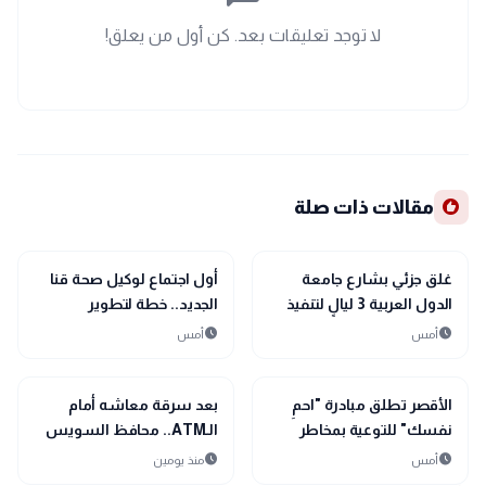
لا توجد تعليقات بعد. كن أول من يعلق!
recommend
مقالات ذات صلة
map
map
أخبار المحافظات
أخبار المحافظات
غلق جزئي بشارع جامعة
أول اجتماع لوكيل صحة قنا
الدول العربية 3 ليالٍ لتنفيذ
الجديد.. خطة لتطوير
خط غاز جديد.. والجيزة
المستشفيات ودعم
schedule
schedule
أمس
أمس
تكشف مواعيد الأعمال
التخصصات الدقيقة
والخطة المرورية
map
map
أخبار المحافظات
أخبار المحافظات
الأقصر تطلق مبادرة "احمِ
بعد سرقة معاشه أمام
نفسك" للتوعية بمخاطر
الـATM.. محافظ السويس
المراهنات الإلكترونية
يتدخل لإنصاف مسن
schedule
schedule
أمس
منذ يومين