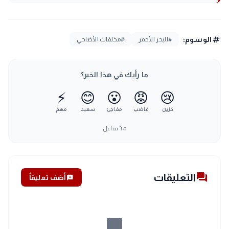
tag
الوسوم:
#البحر الأحمر
#مخلفات الأضاحي
ما رأيك في هذا الخبر؟
⚡
😊
😮
😡
😢
حزين
غاضب
مفاجئ
سعيد
مهم
٦٠٥
تفاعل
forum
التعليقات
add_comment
أضف تعليقاً
chat_bubble_outline