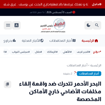
يدة تستدرج طفلة و تهتك عرضها بالدقهلية
جاري البحث عن يوسف.. غرق شقيقين
عاجل
schedule
السبت 8 أغسطس 2026
٢٥ صفر ١٤٤٨ هـ
menu
font_download
dark_mode
search
home
location_city
public
map
الرئيسية
أخبار المحافظات
الأخبار المحلية
بحراوي
trending_up
رائج
#
الخبر لايف
#
الأهلي
#
الزمالك
#
خلال
#
مجلس النواب
#
اليوم
الرئيسية
أخبار المحافظات
chevron_left
أخبار المحافظات
2 دقيقة
2
البحر الأحمر تتحرك ضد واقعة إلقاء
content_copy
مخلفات الأضاحي خارج الأماكن
المخصصة