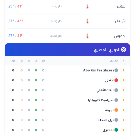
الثلاثاء
°
41
/
°
29
حار وصافٍ
الأربعاء
°
43
/
°
27
حار وصافٍ
الخميس
°
41
/
°
27
حار وصافٍ
sports_soccer
الدوري المصري
#
الفريق
لع
ف
ت
خ
نق
0
0
0
0
0
Abo Qir Fertilizers
1
1
الأهلي
0
0
0
0
0
1
البنك الأهلي
0
0
0
0
0
1
سيراميكا كليوباترا
0
0
0
0
0
1
الجونة
0
0
0
0
0
1
غزل المحلة
0
0
0
0
0
1
المصري
0
0
0
0
0