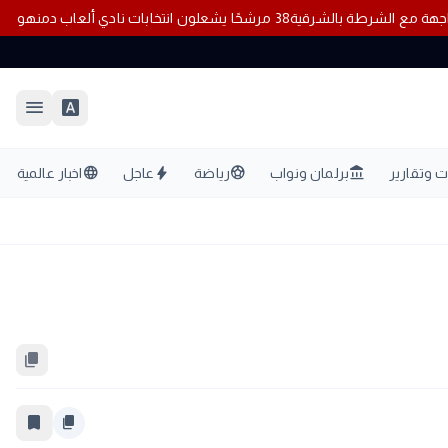
38 مرشحًا يشعلون انتخابات نادي ألعاب دمنهور..بعد غلق باب الترشح
menu
font_download
language
bolt
sports_soccer
account_balance
 وتقارير
برلمان ونواب
رياضة
عاجل
اخبار عالمية
content_copy
bookmark_border
content_copy