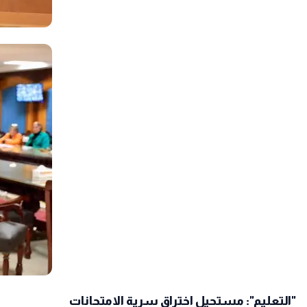
​"التعليم": مستحيل اختراق سرية الامتحانات