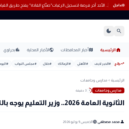
عاجل لطلاب تنسيق 2026.. الأحد آخر فرصة لتسجيل الرغبات
"صنّاع القادة
عاجل
dark_mode
search
home
location_city
public
map
الرئيسية
أخبار المحافظات
الأخبار المحلية
بحراوي
trending_up
رائج
#
الخبر لايف
#
الأهلي
#
الزمالك
#
خلال
#
مجلس النواب
#
اليوم
الرئيسية
مدارس وجامعات
chevron_left
مدارس وجامعات
3 دقيقة
3
الثانوية العامة 2026.. وزير التعليم يوجه بالتعامل الحاسم مع أي مخالفات
schedule
person
محمد مصطفى
الخميس 9 يوليو 2026