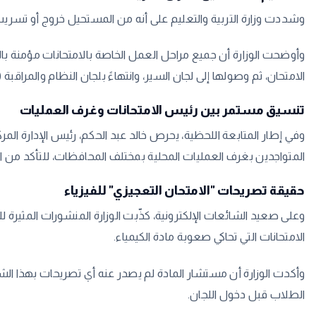
​وشددت وزارة التربية والتعليم على أنه من المستحيل خروج أو تسريب
​وأوضحت الوزارة أن جميع مراحل العمل الخاصة بالامتحانات مؤمنة بال
الامتحان، ثم وصولها إلى لجان السير، وانتهاءً بلجان النظام والمراق
​تنسيق مستمر بين رئيس الامتحانات وغرف العمليات
​وفي إطار المتابعة اللحظية، يحرص خالد عبد الحكم، رئيس الإدارة الم
المتواجدين بغرف العمليات المحلية بمختلف المحافظات، للتأكد من ان
​حقيقة تصريحات "الامتحان التعجيزي" للفيزياء
​وعلى صعيد الشائعات الإلكترونية، كذّبت الوزارة المنشورات المثي
الامتحانات التي تحاكي صعوبة مادة الكيمياء.
​وأكدت الوزارة أن مستشار المادة لم يصدر عنه أي تصريحات بهذا الشأ
الطلاب قبل دخول اللجان.