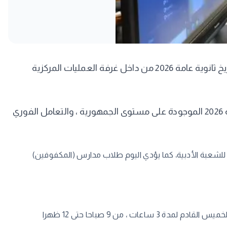
يتابع الآن محمد عبد اللطيف وزير التربية والتعليم والتعليم الفني ، انتظام سير امتحان الفيزياء ثانوية عامة 2026 و امتحان التاريخ ثانوية عامة 2026 من داخل غرفة العمليات المركزية
وخلال متابعته شدد وزير التربية والتعليم والتعليم الفني ، على تحقيق الانضباط الكامل بمختلف لجان امتحانات الثانوية العامة 2026 الموجودة على مستوى الجمهورية ، والتعامل الفوري
نظاميها الجديد والقديم ، امتحان الفيزياء ثانوية عامة 2026 للشعبة العلمية، وامتحان التاريخ ثانوية عامة 2026 للشعبة الأدبية، كما يؤدي اليوم طلاب مدارس (المكفوفين)