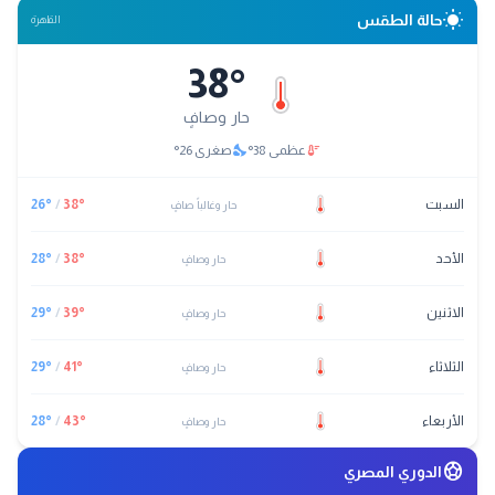
wb_sunny
حالة الطقس
القاهرة
38
°
حار وصافٍ
nights_stay
thermostat
عظمى
38
°
صغرى
26
°
السبت
°
38
/
°
26
حار وغالباً صافٍ
الأحد
°
38
/
°
28
حار وصافٍ
الاثنين
°
39
/
°
29
حار وصافٍ
الثلاثاء
°
41
/
°
29
حار وصافٍ
الأربعاء
°
43
/
°
28
حار وصافٍ
sports_soccer
الدوري المصري