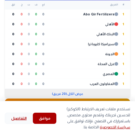
#
الفريق
لع
ف
ت
خ
نق
0
0
0
0
0
Abo Qir Fertilizers
1
1
الأهلي
0
0
0
0
0
1
البنك الأهلي
0
0
0
0
0
1
سيراميكا كليوباترا
0
0
0
0
0
1
الجونة
0
0
0
0
0
1
غزل المحلة
0
0
0
0
0
1
المصري
0
0
0
0
0
1
المقاولون العرب
0
0
0
0
0
عرض الكل (20 فريق)
🐔
بورصة الدواجن
01:30 م
نستخدم ملفات تعريف الارتباط (الكوكيز)
لتحسين تجربتك وتقديم محتوى مخصص.
موافق
التفاصيل
لحوم
بيض
كتاكيت
بط
search
bookmark
history
explore
home
باستمرارك في التصفح، فإنك توافق على
سياسة الخصوصية
الخاصة بنا.
الرئيسية
استكشف
قرأت
المحفوظات
بحث
الصنف
أعلى
أقل