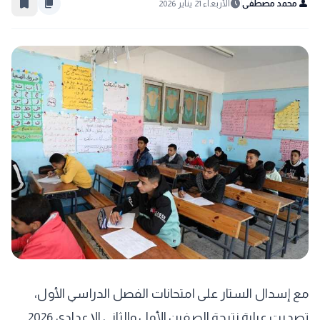
bookmark_border
content_copy
schedule
person
محمد مصطفى
الأربعاء 21 يناير 2026
مع إسدال الستار على امتحانات الفصل الدراسي الأول،
تصدرت عبارة نتيجة الصفين الأول والثاني الإعدادي 2026