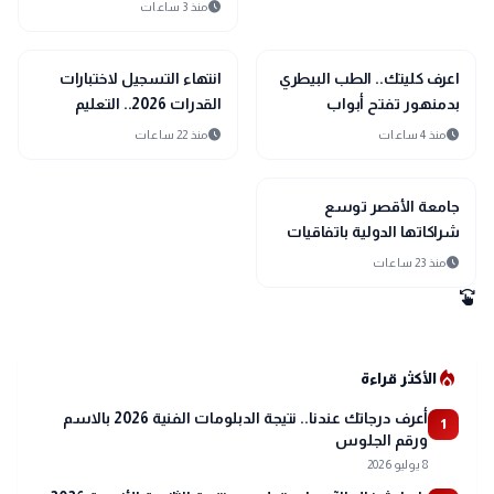
نهائيًا
schedule
منذ 3 ساعات
school
school
مدارس وجامعات
مدارس وجامعات
اعرف كليتك.. الطب البيطري
انتهاء التسجيل لاختبارات
بدمنهور تفتح أبواب
القدرات 2026.. التعليم
المستقبل أمام الطلاب
العالي تغلق باب التقديم
schedule
schedule
منذ 4 ساعات
منذ 22 ساعات
الإلكتروني دون تمديد
school
مدارس وجامعات
جامعة الأقصر توسع
شراكاتها الدولية باتفاقيات
أكاديمية مع نيجيريا وتركيا
schedule
منذ 23 ساعات
وألمانيا
swipe
local_fire_department
الأكثر قراءة
أعرف درجاتك عندنا.. نتيجة الدبلومات الفنية 2026 بالاسم
1
ورقم الجلوس
8 يوليو 2026