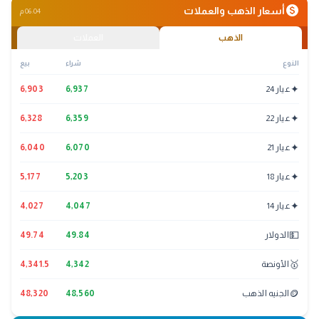
monetization_on
أسعار الذهب والعملات
06:04 م
الذهب
العملات
النوع
شراء
بيع
✦
عيار 24
6,937
6,903
✦
عيار 22
6,359
6,328
✦
عيار 21
6,070
6,040
✦
عيار 18
5,203
5,177
✦
عيار 14
4,047
4,027
💵
الدولار
49.84
49.74
🥇
الأونصة
4,342
4,341.5
🪙
الجنيه الذهب
48,560
48,320