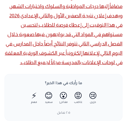
مضافاً إليها درجات المواظبة والسلوك واختبارات الشهر،
ويهدف إعلان نتيجة الصفين الأول والثاني الإعدادي 2026
في هذا التوقيت إلى إعطاء فرصة للطلاب لتحسين
مستواهم في المواد التي قد يواجهون فيها صعوبة خلال
الفصل الدراسي الثاني. ​تتوفر النتائج أيضاً داخل المدارس في
اليوم التالي لإعلانها إلكترونياً عبر الكشوف الورقية المعلقة
في لوحات الإعلانات بالمدرسة مجاناً لجميع الطلاب.
ما رأيك في هذا الخبر؟
⚡
😊
😮
😡
😢
حزين
غاضب
مفاجئ
سعيد
مهم
٢٠٥
تفاعل