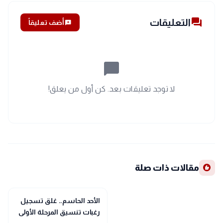
forum
التعليقات
add_comment
أضف تعليقاً
chat_bubble_outline
لا توجد تعليقات بعد. كن أول من يعلق!
recommend
مقالات ذات صلة
school
مدارس وجامعات
الأحد الحاسم.. غلق تسجيل
رغبات تنسيق المرحلة الأولى