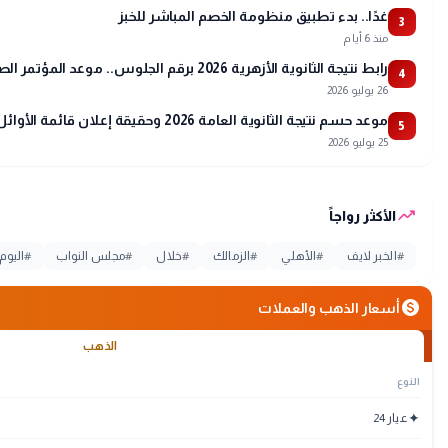
غدًا.. بدء تطبيق منظومة الخصم المباشر للخبز
3
منذ 6 أيام
رابط نتيجة الثانوية الأزهرية 2026 برقم الجلوس.. موعد المؤتمر الصحفي وتفاصيل أسماء الأوائل
4
26 يوليو 2026
موعد حسم نتيجة الثانوية العامة 2026 وحقيقة إعلان قائمة الأوائل
5
25 يوليو 2026
trending_up
الأكثر رواجاً
#
الخبر لايف
#
الأهلي
#
الزمالك
#
خلال
#
مجلس النواب
#
اليوم
monetization_on
أسعار الذهب والعملات
الذهب
النوع
✦
عيار 24