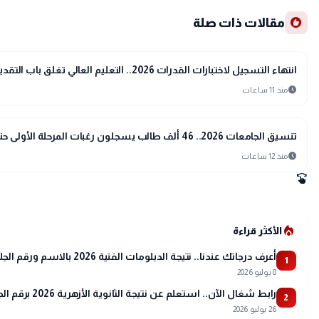
recommend
مقالات ذات صلة
school
مدارس وجامعات
انتهاء التسجيل لاختبارات القدرات 2026.. التعليم العالي تغلق باب التقديم الإلكتروني دون تمديد
schedule
منذ 11 ساعات
school
مدارس وجامعات
تنسيق الجامعات 2026.. 46 ألف طالب يسجلون رغبات المرحلة الأولى حتى الآن
schedule
منذ 12 ساعات
swipe
local_fire_department
الأكثر قراءة
أعرف درجاتك عندنا.. نتيجة الدبلومات الفنية 2026 بالاسم ورقم الجلوس
1
8 يوليو 2026
رابط شغال الآن.. استعلم عن نتيجة الثانوية الأزهرية 2026 برقم الجلوس عبر بوابة الأزهر
2
26 يوليو 2026