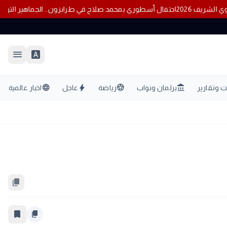
مولد النبوي الشريف 2026
احتفال أسطوري بمحمد صلاح في طرابزون.. الجم
menu
font_download
language
bolt
sports_soccer
account_balance
 وتقارير
برلمان ونواب
رياضة
عاجل
اخبار عالمية
content_copy
bookmark_border
content_copy