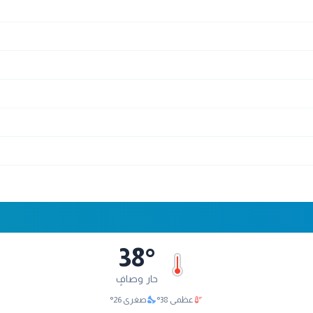
38
°
حار وصافٍ
nights_stay
thermostat
عظمى
38
°
صغرى
26
°