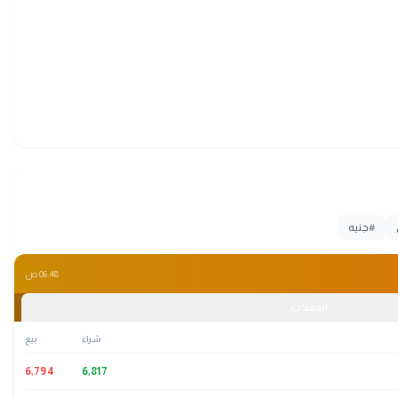
#
جنيه
06:48 ص
العملات
شراء
بيع
6,794
6,817