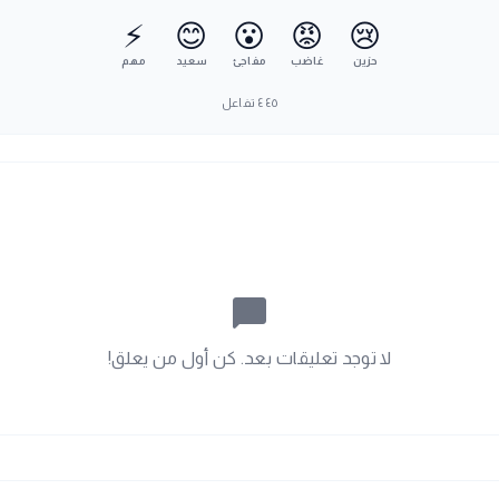
⚡
😊
😮
😡
😢
حزين
غاضب
مفاجئ
سعيد
مهم
٤٤٥
تفاعل
chat_bubble_outline
لا توجد تعليقات بعد. كن أول من يعلق!