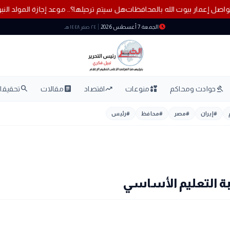
هل سيتم ترحيلها؟.. موعد إجازة ال
schedule
الجمعة 7 أغسطس 2026
٢٤ صفر ١٤٤٨ هـ
search
article
trending_up
interests
gavel
حوادث ومحاكم
منوعات
اقتصاد
مقالات
تحقيقات
#
إيران
#
مصر
#
محافظ
#
رئيس