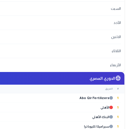
السبت
الأحد
الاثنين
الثلاثاء
الأربعاء
sports_soccer
الدوري المصري
#
الفريق
Abo Qir Fertilizers
1
1
الأهلي
1
البنك الأهلي
1
سيراميكا كليوباترا