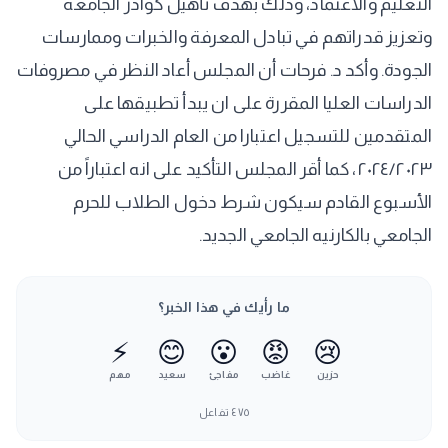
التعليم والاعتماد، وذلك بهدف تأهيل كوادر الجامعة
وتعزيز قدراتهم في تبادل المعرفة والخبرات وممارسات
الجودة. وأكد د. فرحات أن المجلس أعاد النظر في مصروفات
الدراسات العليا المقررة على ان يبدأ تطبيقها على
المتقدمين للتسجيل اعتبارا من العام الدراسي الحالي
٢٠٢٤/٢٠٢٣، كما أقر المجلس التأكيد على انه اعتباراً من
الأسبوع القادم سيكون شرط دخول الطلاب للحرم
الجامعي بالكارنيه الجامعي الجديد.
ما رأيك في هذا الخبر؟
⚡
😊
😮
😡
😢
حزين
غاضب
مفاجئ
سعيد
مهم
٤٧٥
تفاعل