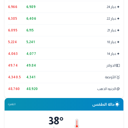
✦
عيار 24
6,989
6,966
✦
عيار 22
6,406
6,385
✦
عيار 21
6,115
6,095
✦
عيار 18
5,241
5,224
✦
عيار 14
4,077
4,063
💵
الدولار
49.84
49.74
🥇
الأونصة
4,341
4,340.5
🪙
الجنيه الذهب
48,920
48,760
wb_sunny
حالة الطقس
القاهرة
38
°