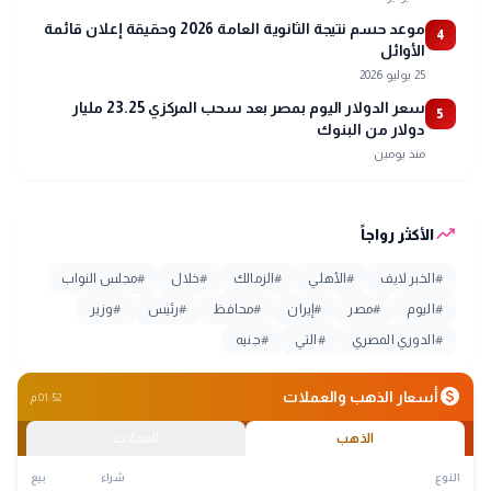
موعد حسم نتيجة الثانوية العامة 2026 وحقيقة إعلان قائمة
4
الأوائل
25 يوليو 2026
سعر الدولار اليوم بمصر بعد سحب المركزي 23.25 مليار
5
دولار من البنوك
منذ يومين
trending_up
الأكثر رواجاً
#
الخبر لايف
#
الأهلي
#
الزمالك
#
خلال
#
مجلس النواب
#
اليوم
#
مصر
#
إيران
#
محافظ
#
رئيس
#
وزير
#
الدوري المصري
#
التي
#
جنيه
monetization_on
أسعار الذهب والعملات
01:52 م
الذهب
العملات
النوع
شراء
بيع