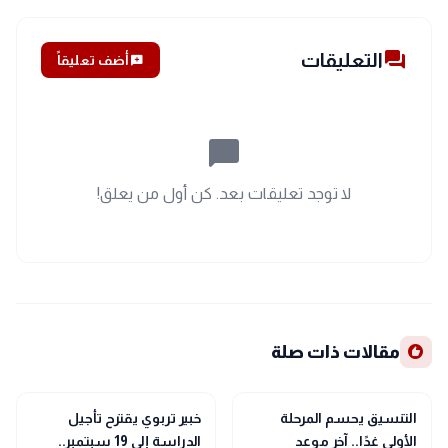
forum
التعليقات
add_comment
أضف تعليقاً
chat_bubble_outline
لا توجد تعليقات بعد. كن أول من يعلق!
recommend
مقالات ذات صلة
school
school
مدارس وجامعات
مدارس وجامعات
التنسيق يحسم المرحلة
خبير تربوي يقترح تأجيل
الأولى غدًا.. آخر موعد
الدراسة إلى 19 سبتمبر..