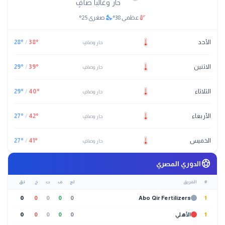
حار وغالباً صافٍ
nights_stay
thermostat
عظمى
38
°
صغرى
25
°
الأحد
°
38
/
°
28
حار وصافٍ
الاثنين
°
39
/
°
29
حار وصافٍ
الثلاثاء
°
40
/
°
29
حار وصافٍ
الأربعاء
°
42
/
°
27
حار وصافٍ
الخميس
°
41
/
°
27
حار وصافٍ
sports_soccer
الدوري المصري
#
الفريق
لع
ف
ت
خ
نق
0
0
0
0
0
Abo Qir Fertilizers
1
1
الأهلي
0
0
0
0
0