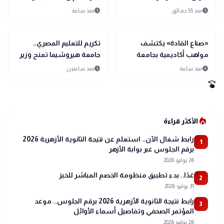
لتسجيل رغبات الطلاب
تعرف على الأسباب
schedule
schedule
منذ 55 دقائق
منذ ساعة
school
school
مدارس وجامعات
مدارس وجامعات
«صناع القادة» يكتشف
تكريم للتعليم المصري..
مواهب أكاديمية بجامعة
جامعة هيروشيما تمنح وزير
دمنهور.. تعرف على
التعليم الدكتوراه الفخرية
schedule
schedule
منذ ساعة
منذ ساعتين
التفاصيل
swipe
local_fire_department
الأكثر قراءة
رابط شغال الآن.. استعلم عن نتيجة الثانوية الأزهرية 2026
1
برقم الجلوس عبر بوابة الأزهر
26 يوليو 2026
غدًا.. بدء تطبيق منظومة الخصم المباشر للخبز
2
31 يوليو 2026
رابط نتيجة الثانوية الأزهرية 2026 برقم الجلوس.. موعد
3
المؤتمر الصحفي وتفاصيل أسماء الأوائل
26 يوليو 2026