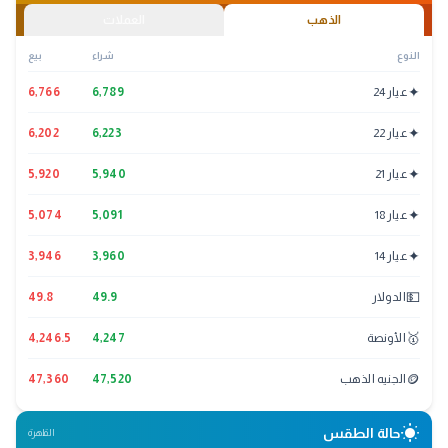
الذهب
العملات
النوع
شراء
بيع
✦
عيار 24
6,789
6,766
✦
عيار 22
6,223
6,202
✦
عيار 21
5,940
5,920
✦
عيار 18
5,091
5,074
✦
عيار 14
3,960
3,946
💵
الدولار
49.9
49.8
🥇
الأونصة
4,247
4,246.5
🪙
الجنيه الذهب
47,520
47,360
wb_sunny
حالة الطقس
القاهرة