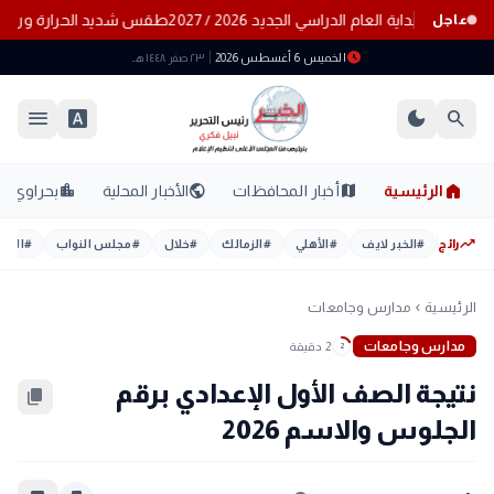
 وموعد بداية العام الدراسي الجديد 2026 / 2027
طقس شديد الحرارة ورياح م
عاجل
schedule
الخميس 6 أغسطس 2026
٢٣ صفر ١٤٤٨ هـ
menu
font_download
dark_mode
search
home
location_city
public
map
الرئيسية
أخبار المحافظات
الأخبار المحلية
بحراوي
trending_up
رائج
#
الخبر لايف
#
الأهلي
#
الزمالك
#
خلال
#
مجلس النواب
#
اليوم
الرئيسية
مدارس وجامعات
chevron_left
مدارس وجامعات
2 دقيقة
2
نتيجة الصف الأول الإعدادي برقم
content_copy
الجلوس والاسم 2026