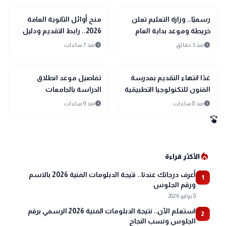
school
school
مدارس وجامعات
مدارس وجامعات
رسميًا.. وزارة التعليم تعلن
منح أوائل الثانوية العامة
خريطة وموعد بداية العام
2026.. رابط التقديم ودليل
الدراسي الجديد 2026 / 2027
الجامعات المشاركة
schedule
schedule
منذ 3 دقائق
منذ 7 ساعات
school
school
مدارس وجامعات
مدارس وجامعات
غدًا انتهاء التقديم بمدرسة
تفاصيل موعد انطلاق
الفنون للتكنولوجيا التطبيقية
الدراسة بالجامعات
2026
والمدارس 2026-2027..
schedule
schedule
منذ 8 ساعات
منذ 9 ساعات
الخريطة الزمنية الكاملة للعام
swipe
الجديد
local_fire_department
الأكثر قراءة
أعرف درجاتك عندنا.. نتيجة الدبلومات الفنية 2026 بالاسم
1
ورقم الجلوس
8 يوليو 2026
استعلم الآن.. نتيجة الدبلومات الفنية 2026 الرسمي برقم
2
الجلوس ونسب النجاح