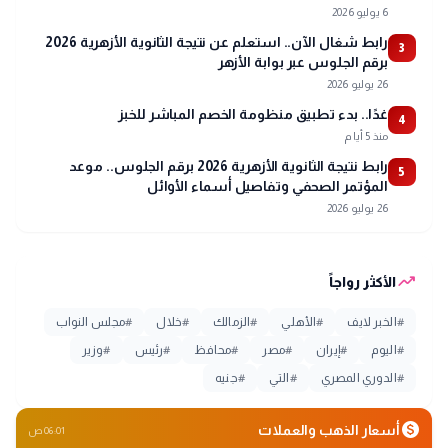
6 يوليو 2026
رابط شغال الآن.. استعلم عن نتيجة الثانوية الأزهرية 2026
3
برقم الجلوس عبر بوابة الأزهر
26 يوليو 2026
غدًا.. بدء تطبيق منظومة الخصم المباشر للخبز
4
منذ 5 أيام
رابط نتيجة الثانوية الأزهرية 2026 برقم الجلوس.. موعد
5
المؤتمر الصحفي وتفاصيل أسماء الأوائل
26 يوليو 2026
trending_up
الأكثر رواجاً
#
الخبر لايف
#
الأهلي
#
الزمالك
#
خلال
#
مجلس النواب
#
اليوم
#
إيران
#
مصر
#
محافظ
#
رئيس
#
وزير
#
الدوري المصري
#
التي
#
جنيه
monetization_on
أسعار الذهب والعملات
06:01 ص