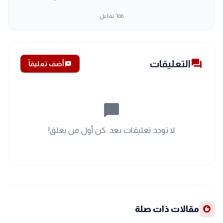
٦٥٥
تفاعل
forum
التعليقات
add_comment
أضف تعليقاً
chat_bubble_outline
لا توجد تعليقات بعد. كن أول من يعلق!
recommend
مقالات ذات صلة