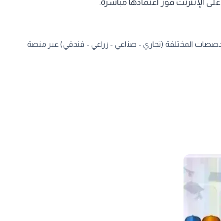
على الإنترنت فور اعتمادها مباشرة.
صصات المختلفة (تجاري - صناعي - زراعي - فندقي) عبر منصة