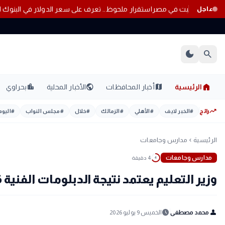
قفزة أسعار الذهب اليوم السبت في مصر
استقرار ملحوظ.. تعرف على سعر الدول
عاجل
dark_mode
search
home
location_city
public
map
الرئيسية
أخبار المحافظات
الأخبار المحلية
بحراوي
trending_up
رائج
#
الخبر لايف
#
الأهلي
#
الزمالك
#
خلال
#
مجلس النواب
#
اليوم
الرئيسية
مدارس وجامعات
chevron_left
مدارس وجامعات
4 دقيقة
4
وزير التعليم يعتمد نتيجة الدبلومات الفنية 2026 لجميع التخصصات.. بعد قليل
schedule
person
محمد مصطفى
الخميس 9 يوليو 2026