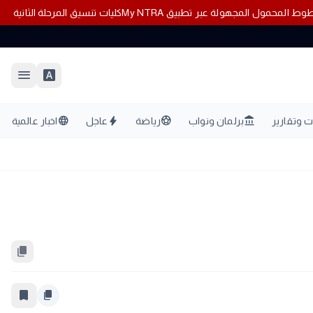
اً بشأن أزمة خطوط المحمول المجهولة عبر تطبيق My NTRA
كليات تنسيق المرحلة الثانية 2026: المؤشرات الش
menu
font_download
language
bolt
sports_soccer
account_balance
 وتقارير
برلمان ونواب
رياضة
عاجل
اخبار عالمية
content_copy
bookmark_border
content_copy