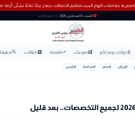
ار في البنوك المصرية بتعاملات اليوم السبت
تنظيم الاتصالات يصدر بيانًا عاجل
schedule
السبت 8 أغسطس 2026
٢٥ صفر ١٤٤٨ هـ
search
article
trending_up
interests
gavel
حوادث ومحاكم
منوعات
اقتصاد
مقالات
تحقيقات
#
إيران
#
مصر
#
محافظ
#
رئيس