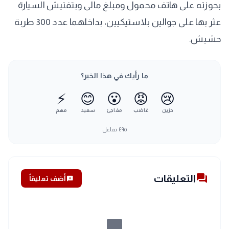
بحوزته على هاتف محمول ومبلغ مالى وبتفتيش السيارة
عثر بها على جوالين بلاستيكيين، بداخلهما عدد 300 طربة
حشيش.
ما رأيك في هذا الخبر؟
⚡
😊
😮
😡
😢
حزين
غاضب
مفاجئ
سعيد
مهم
٤٩٥
تفاعل
forum
التعليقات
add_comment
أضف تعليقاً
chat_bubble_outline