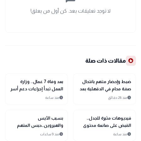
لا توجد تعليقات بعد. كن أول من يعلق!
recommend
مقالات ذات صلة
gavel
gavel
حوادث ومحاكم
حوادث ومحاكم
ضبط وإحضار متهم بانتحال
بعد وفاة 7 عمال.. وزارة
صفة محامٍ في الدقهلية بعد
العمل تبدأ إجراءات دعم أسر
بلاغات تتهمه بالتزوير
الضحايا والمصابين
schedule
schedule
منذ 26 دقائق
منذ ساعة
والاستيلاء على الأموال
gavel
gavel
حوادث ومحاكم
حوادث ومحاكم
فيديوهات مثيرة للجدل..
بسبب الآيس
القبض على صانعة محتوى
والهيروين..حبس المتهم
بتهمة خدش الحياء العام
بقتل والده وإصابة والدته
schedule
schedule
منذ ساعة
منذ 9 ساعات
وشقيقه بالإسكندرية