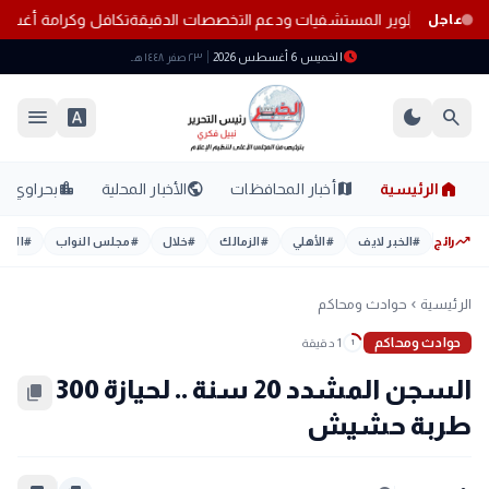
لجديد.. خطة لتطوير المستشفيات ودعم التخصصات الدقيقة
تكافل وكرامة أغسطس 2026.. موعد الصرف ور
عاجل
schedule
الخميس 6 أغسطس 2026
٢٣ صفر ١٤٤٨ هـ
menu
font_download
dark_mode
search
home
location_city
public
map
الرئيسية
أخبار المحافظات
الأخبار المحلية
بحراوي
trending_up
رائج
#
الخبر لايف
#
الأهلي
#
الزمالك
#
خلال
#
مجلس النواب
#
اليوم
الرئيسية
حوادث ومحاكم
chevron_left
حوادث ومحاكم
1 دقيقة
1
السجن المشدد 20 سنة .. لحيازة 300
content_copy
طربة حشيش