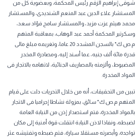
شوقى إبراهيم الزقم رئيس المحكمة، وبعضوية كل من
المستشار علاء الدين عبد المنعم الشنديدى، والمستشار
محمد هيثم عزت مزيد، والمستشار سامح فؤاد سعد،
وسكرتير المحكمة أحمد عبد الوهاب، بمعاقبة المتهم
م.ص.ك" بالسجن المشدد 20 عاما، وتغريمه مبلغ مالى
قدرة مائة ألف جنيه، عما أسند إليه، ومصادرة المخدر
المضبوط، وألزمته بالمصاريف الجنائية، لاتهامه بالاتجار فى
المواد المخدرة.
تبين من التحقيقات، أنه من خلال التحريات دلت على قيام
المتهم م.ص.ك" سائق، بمزولة نشاطا إجراميا فى الاتجار
بالمواد المخدرة، فتم استصدار إذن من النيابة العامة
لضبطه، ونفاذا لاذن النيابة انتقلت قوة أمنية إلى مكان
تواجده، وأبصرته مستقلا سيارة، فتم ضبطه وتفتيشه عثر