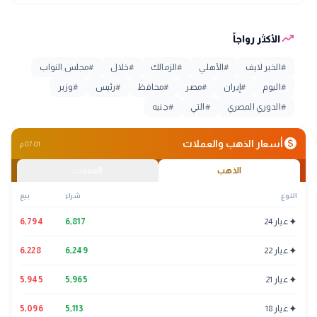
trending_up
الأكثر رواجاً
#
الخبر لايف
#
الأهلي
#
الزمالك
#
خلال
#
مجلس النواب
#
اليوم
#
إيران
#
مصر
#
محافظ
#
رئيس
#
وزير
#
الدوري المصري
#
التي
#
جنيه
monetization_on
أسعار الذهب والعملات
07:01 م
الذهب
العملات
النوع
شراء
بيع
✦
عيار 24
6,817
6,794
✦
عيار 22
6,249
6,228
✦
عيار 21
5,965
5,945
✦
عيار 18
5,113
5,096