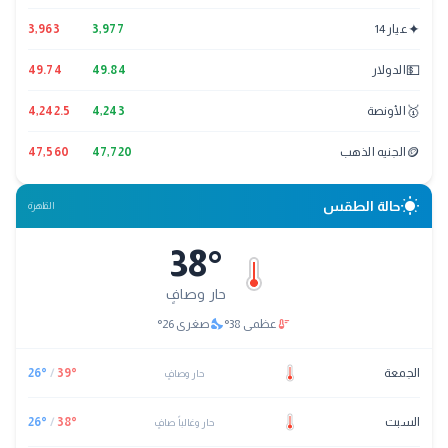
✦
عيار 14
3,977
3,963
💵
الدولار
49.84
49.74
🥇
الأونصة
4,243
4,242.5
🪙
الجنيه الذهب
47,720
47,560
wb_sunny
حالة الطقس
القاهرة
38
°
حار وصافٍ
nights_stay
thermostat
عظمى
38
°
صغرى
26
°
الجمعة
°
39
/
°
26
حار وصافٍ
السبت
°
38
/
°
26
حار وغالباً صافٍ