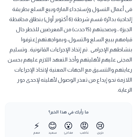
فى أعمال التسول وإستجداء المارة وبيع السلع بطريقة
إلحاحية بدائرة قسم شرطة (6 أكتوبر أول) بنطاق محافظة
الجيزة ، وبصحبتهم (15حدث) من المعرضين للخطر حال
قيامهم ببيع السلع والتسول، وبمواجهتهم إعترفوا
بنشاطهم الإجرامى . تم إتخاذ الإجراءات القانونية.. وتسليم
المجنى عليهم لأهليتهم وأخذ التعهد اللازم عليهم بحسن
رعايتهم والتنسيق مع الجهات المعنية لإتخاذ الإجراءات
اللازمة نحو إيداع من تعذر الوصول لأهليته لإحدى دور
الرعاية.
ما رأيك في هذا الخبر؟
⚡
😊
😮
😡
😢
حزين
غاضب
مفاجئ
سعيد
مهم