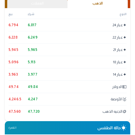
الذهب
العملات
النوع
شراء
بيع
✦
عيار 24
6,817
6,794
✦
عيار 22
6,249
6,228
✦
عيار 21
5,965
5,945
✦
عيار 18
5,113
5,096
✦
عيار 14
3,977
3,963
💵
الدولار
49.84
49.74
🥇
الأونصة
4,247
4,246.5
🪙
الجنيه الذهب
47,720
47,560
wb_sunny
حالة الطقس
القاهرة