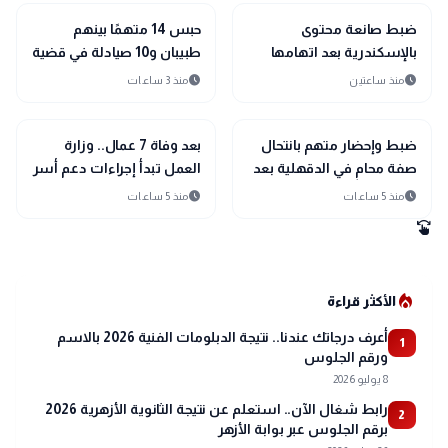
gavel
gavel
حوادث ومحاكم
حوادث ومحاكم
ضبط صانعة محتوى
حبس 14 متهمًا بينهم
بالإسكندرية بعد اتهامها
طبيبان و10 صيادلة في قضية
بنشر فيديوهات مخالفة
تصنيع مواد مخدرة داخل
schedule
schedule
منذ ساعتين
منذ 3 ساعات
للآداب العامة عبر مواقع
شركة أدوية بسوهاج
التواصل
gavel
gavel
حوادث ومحاكم
حوادث ومحاكم
ضبط وإحضار متهم بانتحال
بعد وفاة 7 عمال.. وزارة
صفة محامٍ في الدقهلية بعد
العمل تبدأ إجراءات دعم أسر
بلاغات تتهمه بالتزوير
الضحايا والمصابين
schedule
schedule
منذ 5 ساعات
منذ 5 ساعات
والاستيلاء على الأموال
swipe
local_fire_department
الأكثر قراءة
أعرف درجاتك عندنا.. نتيجة الدبلومات الفنية 2026 بالاسم
1
ورقم الجلوس
8 يوليو 2026
رابط شغال الآن.. استعلم عن نتيجة الثانوية الأزهرية 2026
2
برقم الجلوس عبر بوابة الأزهر