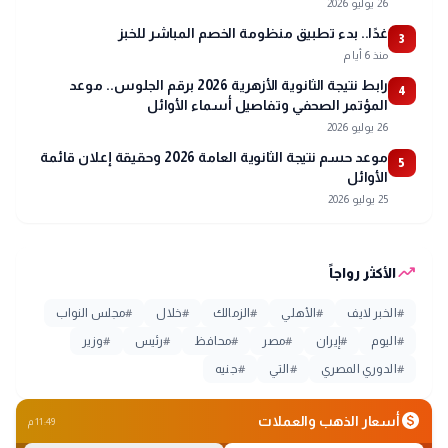
26 يوليو 2026
غدًا.. بدء تطبيق منظومة الخصم المباشر للخبز
3
منذ 6 أيام
رابط نتيجة الثانوية الأزهرية 2026 برقم الجلوس.. موعد
4
المؤتمر الصحفي وتفاصيل أسماء الأوائل
26 يوليو 2026
موعد حسم نتيجة الثانوية العامة 2026 وحقيقة إعلان قائمة
5
الأوائل
25 يوليو 2026
trending_up
الأكثر رواجاً
#
الخبر لايف
#
الأهلي
#
الزمالك
#
خلال
#
مجلس النواب
#
اليوم
#
إيران
#
مصر
#
محافظ
#
رئيس
#
وزير
#
الدوري المصري
#
التي
#
جنيه
monetization_on
أسعار الذهب والعملات
11:49 م