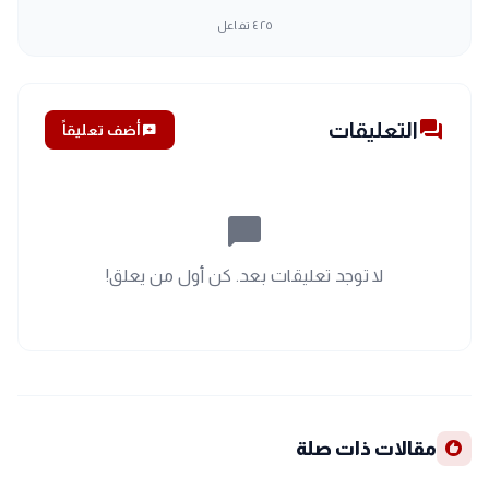
٤٢٥
تفاعل
forum
التعليقات
add_comment
أضف تعليقاً
chat_bubble_outline
لا توجد تعليقات بعد. كن أول من يعلق!
recommend
مقالات ذات صلة