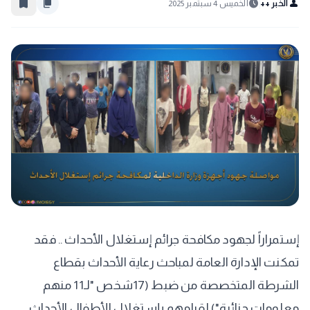
bookmark_border
content_copy
schedule
person
الخبر ++
الخميس 4 سبتمبر 2025
إستمراراً لجهود مكافحة جرائم إستغلال الأحداث .. فقد
تمكنت الإدارة العامة لمباحث رعاية الأحداث بقطاع
الشرطة المتخصصة من ضبط (17شخص "لـ11 منهم
معلومات جنائية") لقيامهم بإستغلال الأطفال الأحداث