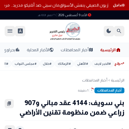
سواق
مان سيتي ضد أتلتيكو مدريد.. مرمو
عاجل
schedule
الأحد 9 أغسطس 2026
٢٦ صفر ١٤٤٨ هـ
menu
font_download
dark_mode
search
home
location_city
public
map
الرئيسية
أخبار المحافظات
الأخبار المحلية
بحراوي
trending_up
رائج
#
الخبر لايف
#
الأهلي
#
الزمالك
#
خلال
#
مجلس النواب
#
اليوم
الرئيسية
أخبار المحافظات
chevron_left
أخبار المحافظات
1 دقيقة
1
بني سويف: 4144 عقد مباني و907
content_copy
زراعي ضمن منظومة تقنين الأراضي