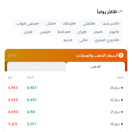
trending_up
الأكثر رواجاً
#
الخبر لايف
#
الأهلي
#
الزمالك
#
خلال
#
مجلس النواب
#
اليوم
#
مصر
#
إيران
#
محافظ
#
رئيس
#
وزير
#
الدوري المصري
#
التي
#
جنيه
monetization_on
أسعار الذهب والعملات
12:57 م
الذهب
العملات
النوع
شراء
بيع
✦
عيار 24
6,983
6,960
✦
عيار 22
6,401
6,380
✦
عيار 21
6,110
6,090
✦
عيار 18
5,237
5,220