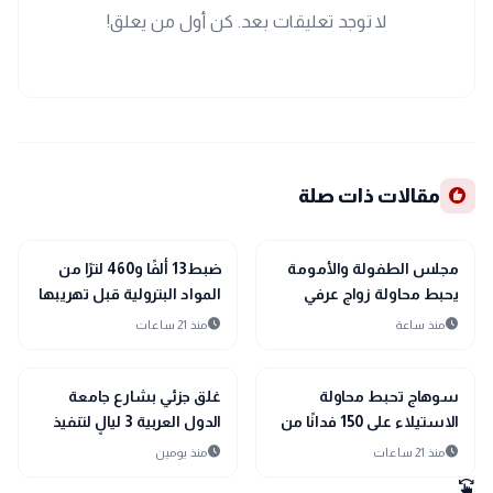
لا توجد تعليقات بعد. كن أول من يعلق!
recommend
مقالات ذات صلة
map
map
أخبار المحافظات
أخبار المحافظات
مجلس الطفولة والأمومة
ضبط13 ألفًا و460 لترًا من
يحبط محاولة زواج عرفي
المواد البترولية قبل تهريبها
لطفلة 13 عامًا بقنا
للسوق السوداء ومصادرة
schedule
schedule
منذ ساعة
منذ 21 ساعات
4.5 طن سماد بالمنيا
map
map
أخبار المحافظات
أخبار المحافظات
سوهاج تحبط محاولة
غلق جزئي بشارع جامعة
الاستيلاء على 150 فدانًا من
الدول العربية 3 ليالٍ لتنفيذ
أملاك الدولة بالبلينا
خط غاز جديد.. والجيزة
schedule
schedule
منذ 21 ساعات
منذ يومين
تكشف مواعيد الأعمال
swipe