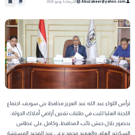
bookmark_border
content_copy
schedule
person
Abuzakeer@yahoo.com
الأربعاء 3 يونيو 2026
ترأس اللواء عبد الله عبد العزيز محافظ بني سويف، اجتماع
اللجنة العليا للبت في طلبات تقنين أراضي أملاك الدولة،
بحضور بلال حبش نائب المحافظ، وكامل علي غطاس
السكرتير العام، والعميد محمد برعي عبد المجيد المستشار