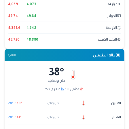
✦
عيار 14
4,073
4,059
💵
الدولار
49.84
49.74
🥇
الأونصة
4,342
4,341.4
🪙
الجنيه الذهب
48,880
48,720
wb_sunny
حالة الطقس
القاهرة
38
°
حار وصافٍ
nights_stay
thermostat
عظمى
38
°
صغرى
27
°
الاثنين
°
39
/
°
28
حار وصافٍ
الثلاثاء
°
41
/
°
28
حار وصافٍ