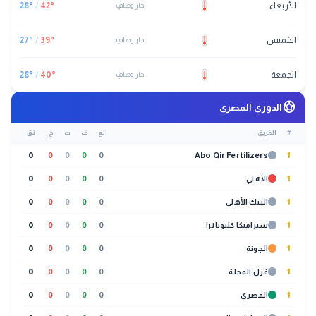
الأربعاء
°
42
/
°
28
حار وصافٍ
الخميس
°
39
/
°
27
حار وصافٍ
الجمعة
°
40
/
°
28
حار وصافٍ
sports_soccer
الدوري المصري
#
الفريق
لع
ف
ت
خ
نق
0
0
0
0
0
Abo Qir Fertilizers
1
1
الأهلي
0
0
0
0
0
1
البنك الأهلي
0
0
0
0
0
1
سيراميكا كليوباترا
0
0
0
0
0
1
الجونة
0
0
0
0
0
1
غزل المحلة
0
0
0
0
0
1
المصري
0
0
0
0
0