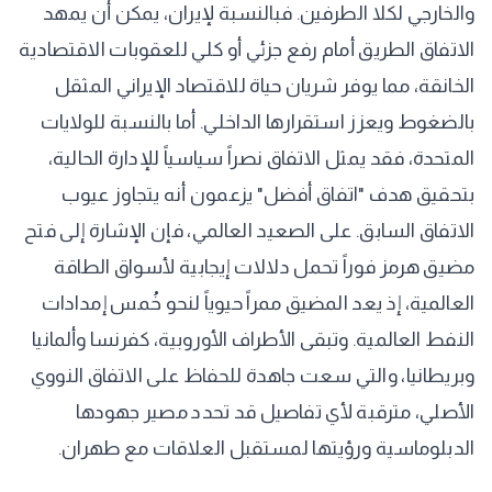
والخارجي لكلا الطرفين. فبالنسبة لإيران، يمكن أن يمهد
الاتفاق الطريق أمام رفع جزئي أو كلي للعقوبات الاقتصادية
الخانقة، مما يوفر شريان حياة للاقتصاد الإيراني المثقل
بالضغوط ويعزز استقرارها الداخلي. أما بالنسبة للولايات
المتحدة، فقد يمثل الاتفاق نصراً سياسياً للإدارة الحالية،
بتحقيق هدف "اتفاق أفضل" يزعمون أنه يتجاوز عيوب
الاتفاق السابق. على الصعيد العالمي، فإن الإشارة إلى فتح
مضيق هرمز فوراً تحمل دلالات إيجابية لأسواق الطاقة
العالمية، إذ يعد المضيق ممراً حيوياً لنحو خُمس إمدادات
النفط العالمية. وتبقى الأطراف الأوروبية، كفرنسا وألمانيا
وبريطانيا، والتي سعت جاهدة للحفاظ على الاتفاق النووي
الأصلي، مترقبة لأي تفاصيل قد تحدد مصير جهودها
الدبلوماسية ورؤيتها لمستقبل العلاقات مع طهران.