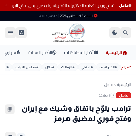
ة هيروشيما تمنح وزير التعليم الدكتوراه الفخرية
دواء صرع بدل علاج البرد.. خ
عاجل
schedule
السبت 8 أغسطس 2026
٢٥ صفر ١٤٤٨ هـ
menu
font_download
dark_mode
search
home
location_city
public
map
الرئيسية
أخبار المحافظات
الأخبار المحلية
بحراوي
trending_up
رائج
#
الخبر لايف
#
الأهلي
#
الزمالك
#
خلال
#
مجلس النواب
#
اليوم
الرئيسية
عاجل
chevron_left
عاجل
3 دقيقة
3
ترامب يلوّح باتفاق وشيك مع إيران
content_copy
وفتح فوري لمضيق هرمز