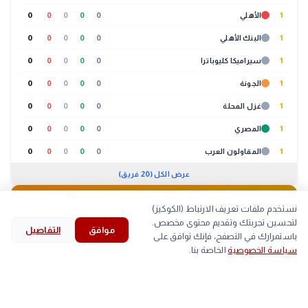
1
الأهلي
0
0
0
0
0
1
البنك الأهلي
0
0
0
0
0
1
سيراميكا كليوباترا
0
0
0
0
0
1
الجونة
0
0
0
0
0
1
غزل المحلة
0
0
0
0
0
1
المصري
0
0
0
0
0
1
المقاولون العرب
0
0
0
0
0
عرض الكل (20 فريق)
🐔
بورصة الدواجن
01:30 م
نستخدم ملفات تعريف الارتباط (الكوكيز)
لتحسين تجربتك وتقديم محتوى مخصص.
موافق
التفاصيل
لحوم
بيض
كتاكيت
بط
search
bookmark
history
explore
home
باستمرارك في التصفح، فإنك توافق على
سياسة الخصوصية
الخاصة بنا.
الرئيسية
استكشف
قرأت
المحفوظات
بحث
الصنف
أعلى
أقل
▲
اللحم الابيض
59
58
arrow_back
الرئيس السيسي يهنئ ناشئات مصر بعد التأهل التاريخي
التالي
إلى نصف نهائي مونديال اليد
■
اللحم الساسو
84
83