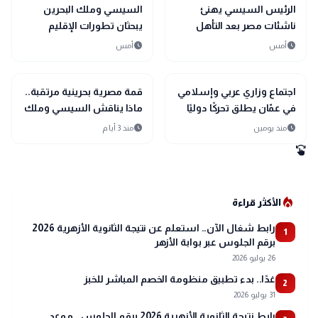
bolt
sports_soccer
رياضة
عاجل
الرئيس السيسي يهنئ
السيسي وملك البحرين
ناشئات مصر بعد التأهل
يبحثان تطورات الإقليم
التاريخي إلى نصف نهائي
ويؤكدان أولوية الحلول
schedule
schedule
أمس
أمس
مونديال اليد
السلمية
bolt
bolt
عاجل
عاجل
اجتماع وزاري عربي وإسلامي
قمة مصرية بحرينية مرتقبة..
في عمّان يطلق تحركًا دوليًا
ماذا يناقش السيسي وملك
لحماية القدس ومقدساتها
البحرين؟
schedule
schedule
منذ يومين
منذ 3 أيام
swipe
local_fire_department
الأكثر قراءة
رابط شغال الآن.. استعلم عن نتيجة الثانوية الأزهرية 2026
1
برقم الجلوس عبر بوابة الأزهر
26 يوليو 2026
غدًا.. بدء تطبيق منظومة الخصم المباشر للخبز
2
31 يوليو 2026
رابط نتيجة الثانوية الأزهرية 2026 برقم الجلوس.. موعد