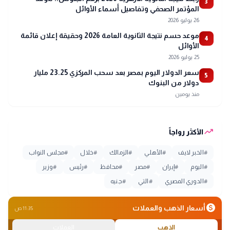
3
المؤتمر الصحفي وتفاصيل أسماء الأوائل
26 يوليو 2026
موعد حسم نتيجة الثانوية العامة 2026 وحقيقة إعلان قائمة
4
الأوائل
25 يوليو 2026
سعر الدولار اليوم بمصر بعد سحب المركزي 23.25 مليار
5
دولار من البنوك
منذ يومين
trending_up
الأكثر رواجاً
#
الخبر لايف
#
الأهلي
#
الزمالك
#
خلال
#
مجلس النواب
#
اليوم
#
إيران
#
مصر
#
محافظ
#
رئيس
#
وزير
#
الدوري المصري
#
التي
#
جنيه
monetization_on
أسعار الذهب والعملات
11:35 ص
الذهب
العملات