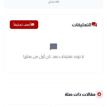
٥٧٥
تفاعل
forum
التعليقات
add_comment
أضف تعليقاً
chat_bubble_outline
لا توجد تعليقات بعد. كن أول من يعلق!
recommend
مقالات ذات صلة