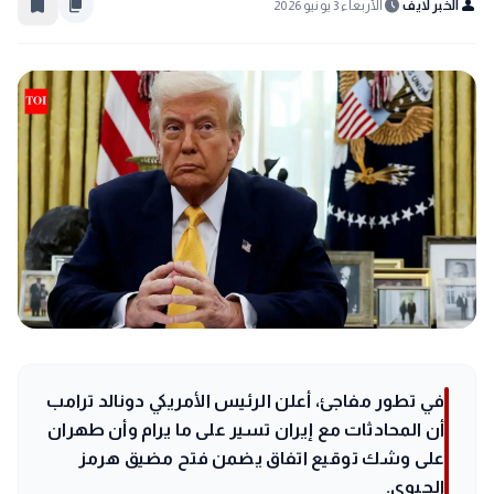
bookmark_border
content_copy
schedule
person
الخبر لايف
الأربعاء 3 يونيو 2026
في تطور مفاجئ، أعلن الرئيس الأمريكي دونالد ترامب
أن المحادثات مع إيران تسير على ما يرام وأن طهران
على وشك توقيع اتفاق يضمن فتح مضيق هرمز
الحيوي.