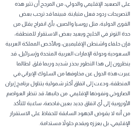
على الصعيد الإقليمي والدولي، من المرجح أن تثير هذه
التصريحات ردود فعل متباينة. فبينما قد ترحب بعض
القوى الدولية، مثل روسيا والصين، بأي انفراج يقلل من
حدة التوتر في الخليج ويعيد بعض الاستقرار للمنطقة،
فإن حلفاء واشنطن الإقليميين، وبالأخص المملكة العربية
السعودية ودولة الإمارات العربية المتحدة وإسرائيل، قد
ينظرون إلى هذا التطور بحذر شديد وربما قلق. لطالما
عبرت هذه الدول عن مخاوفها من السلوك الإيراني في
المنطقة، ودعت إلى اتفاق أكثر شمولية يتناول برنامج إيران
الصاروخي ونفوذها الإقليمي. من جانبها، قد تنظر العواصم
الأوروبية إلى أي اتفاق جديد بعين فاحصة، ساعية للتأكد
من أنه لا يقوض الجهود السابقة للحفاظ على الاستقرار
الإقليمي، بل يعززه ويقدم حلولاً مستدامة.