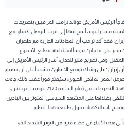
فاجأ الرئيس الأمريكي دونالد ترامب المراقبين بتصريحات
لافتة مساء اليوم، ألمح فيها إلى قرب التوصل لاتفاق مع
إيران. فقد أكد ترامب أن المحادثات الجارية مع طهران
"تسير على ما يرام"، مرجحاً استئنافها مطلع الأسبوع
المقبل. وفي تصريح مثير للجدل، أشار الرئيس الأمريكي إلى
أن إيران "على وشك توقيع الاتفاق"، مشدداً على أن مضيق
هرمز، الممر الملاحي الحيوي، سيُفتح فوراً عقب ذلك. جاءت
هذه التصريحات في تمام الساعة 21:20 بتوقيت غرينتش،
لتلقي بظلالها على المشهد السياسي المتوتر بين البلدين
وتفتح باب التكهنات حول طبيعة هذا التطور.
تأتي هذه الأنباء في خضم فترة من التوتر الشديد الذي