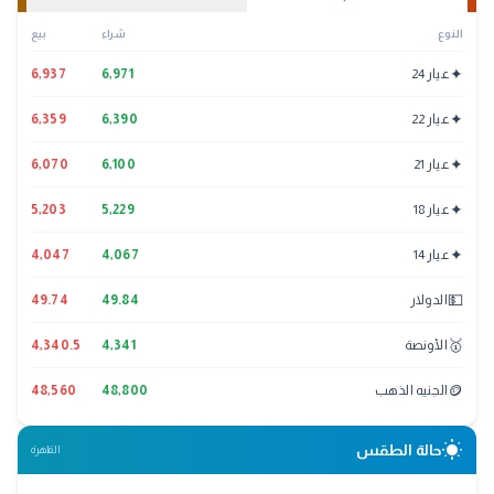
النوع
شراء
بيع
✦
عيار 24
6,971
6,937
✦
عيار 22
6,390
6,359
✦
عيار 21
6,100
6,070
✦
عيار 18
5,229
5,203
✦
عيار 14
4,067
4,047
💵
الدولار
49.84
49.74
🥇
الأونصة
4,341
4,340.5
🪙
الجنيه الذهب
48,800
48,560
wb_sunny
حالة الطقس
القاهرة