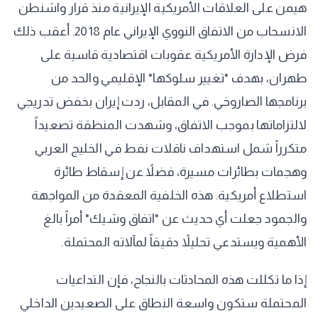
هيمن على العلاقات الأمريكية الإيرانية منذ قرار واشنطن
الانسحاب من الاتفاق النووي الإيراني عام 2018. أعقب ذلك
فرض الإدارة الأمريكية عقوبات اقتصادية قاسية على
طهران، بهدف "تغيير سلوكها" الإقليمي والحد من
برنامجها الصاروخي. في المقابل، ردت إيران بخفض تدريجي
لالتزاماتها بموجب الاتفاق، وشهدت المنطقة تصعيداً
متكرراً شمل استهداف ناقلات نفط في الخليج العربي
وهجمات بطائرات مسيرة، فضلاً عن إسقاط طائرة
استطلاع أمريكية. هذه الخلفية المعقدة من المواجهة
والجمود جعلت أي حديث عن "اتفاق وشيك" أمراً بالغ
الأهمية ويستدعي تحليلاً دقيقاً لمآلاته المحتملة.
إذا ما تكللت هذه المحادثات بالنجاح، فإن التداعيات
المحتملة ستكون واسعة النطاق على الصعيدين الداخلي