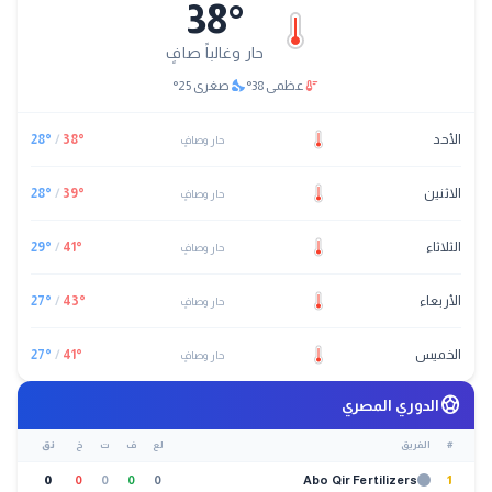
38
°
حار وغالباً صافٍ
nights_stay
thermostat
عظمى
38
°
صغرى
25
°
الأحد
°
38
/
°
28
حار وصافٍ
الاثنين
°
39
/
°
28
حار وصافٍ
الثلاثاء
°
41
/
°
29
حار وصافٍ
الأربعاء
°
43
/
°
27
حار وصافٍ
الخميس
°
41
/
°
27
حار وصافٍ
sports_soccer
الدوري المصري
#
الفريق
لع
ف
ت
خ
نق
0
0
0
0
0
Abo Qir Fertilizers
1