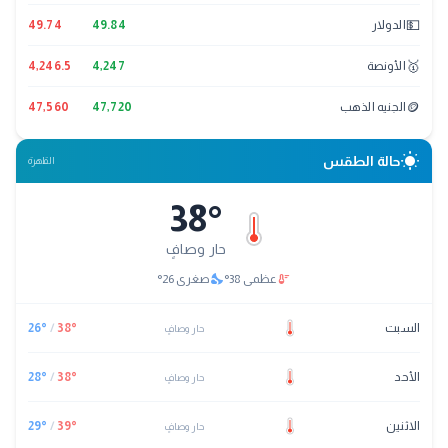
💵
الدولار
49.84
49.74
🥇
الأونصة
4,247
4,246.5
🪙
الجنيه الذهب
47,720
47,560
wb_sunny
حالة الطقس
القاهرة
38
°
حار وصافٍ
nights_stay
thermostat
عظمى
38
°
صغرى
26
°
السبت
°
38
/
°
26
حار وصافٍ
الأحد
°
38
/
°
28
حار وصافٍ
الاثنين
°
39
/
°
29
حار وصافٍ