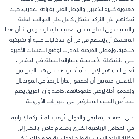
معنوية كبيرة للاعبين والجهاز الفني بقيادة المدرب، حيث
يُمكنهم الآن التركيز بشكل كامل على الجوانب الفنية
والبدنية دون القلق بشأن العقبات الإدارية. ومن شأن هذا
المعسكر أن يُسهم في حل أي إشكاليات فنية أو تكتيكية
متبقية، ويُعطي الفرصة للمدرب لوضع اللمسات الأخيرة
على التشكيلة الأساسية وخياراته البديلة. في المقابل،
تُعلق الجماهير الإيرانية آمالاً عريضة على هذا الجيل من
اللاعبين، متمنين أن يُحققوا إنجازاً تاريخياً في المونديال،
ويُقدموا أداءً يُرضي طموحاتهم، خاصة وأن الفريق يضم
عدداً من النجوم المحترفين في الدوريات الأوروبية.
على الصعيد الإقليمي والدولي، تُراقب المشاركة الإيرانية
في المحافل الرياضية الكبرى باهتمام خاص، بالنظر إلى
مكانة البلاد السياسية والدبلوماسية. ومع ذلك، تبقى