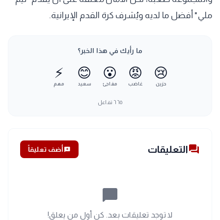
ملي" أفضل ما لديه ويُشرف كرة القدم الإيرانية.
ما رأيك في هذا الخبر؟
⚡
😊
😮
😡
😢
حزين
غاضب
مفاجئ
سعيد
مهم
٦٦٥
تفاعل
forum
التعليقات
add_comment
أضف تعليقاً
chat_bubble_outline
لا توجد تعليقات بعد. كن أول من يعلق!