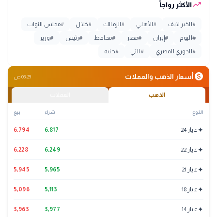
trending_up
الأكثر رواجاً
#
الخبر لايف
#
الأهلي
#
الزمالك
#
خلال
#
مجلس النواب
#
اليوم
#
إيران
#
مصر
#
محافظ
#
رئيس
#
وزير
#
الدوري المصري
#
التي
#
جنيه
monetization_on
أسعار الذهب والعملات
03:29 ص
الذهب
العملات
النوع
شراء
بيع
✦
عيار 24
6,817
6,794
✦
عيار 22
6,249
6,228
✦
عيار 21
5,965
5,945
✦
عيار 18
5,113
5,096
✦
عيار 14
3,977
3,963