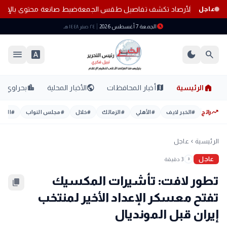
هذه المناطق.. الأرصاد تكشف تفاصيل طقس الجمعة
ضبط صانعة محتوى بالإسك
عاجل
schedule
الجمعة 7 أغسطس 2026
٢٤ صفر ١٤٤٨ هـ
menu
font_download
dark_mode
search
home
location_city
public
map
الرئيسية
أخبار المحافظات
الأخبار المحلية
بحراوي
trending_up
رائج
#
الخبر لايف
#
الأهلي
#
الزمالك
#
خلال
#
مجلس النواب
#
اليوم
الرئيسية
عاجل
chevron_left
عاجل
3 دقيقة
3
تطور لافت: تأشيرات المكسيك
content_copy
تفتح معسكر الإعداد الأخير لمنتخب
إيران قبل المونديال