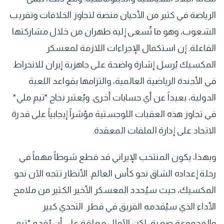
الرياضة في كثير من الأحيان منصة لتجاوز الخلافات وتقريب
الشعوب، وهو ما تُسعى إليه طهران من خلال مشاركتها
الفاعلة. إن استكمال الإجراءات اللازمة لمعسكر
المكسيك يُرسل إشارة واضحة على جاهزية إيران للانخراط
في الأجندة الرياضية العالمية، والتزامها بقواعد اللعبة
الدولية، بعيداً عن أي حسابات أخرى. ويُعتبر نجاح "تيم ملي"
في تجاوز هذه العقبات اللوجستية مؤشراً إيجابياً على قدرة
الاتحاد على إدارة الملفات المعقدة.
وبهذا، يكون المنتخب الإيراني قد قطع شوطاً مهماً في
رحلة إعداده الشاق نحو كأس العالم. الأنظار تتجه الآن نحو
المكسيك، حيث سيُحدد المعسكر الأخير الكثير من ملامح
الأداء الذي سيُقدمه الفريق في قطر. التحدي كبير
والمجموعة صعبة، لكن الآمال معلقة على أن يُقدم "تيم