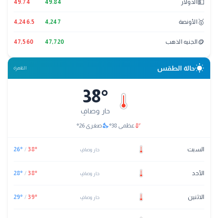
💵
الدولار
49.84
49.74
🥇
الأونصة
4,247
4,246.5
🪙
الجنيه الذهب
47,720
47,560
wb_sunny
حالة الطقس
القاهرة
38
°
حار وصافٍ
nights_stay
thermostat
عظمى
38
°
صغرى
26
°
السبت
°
38
/
°
26
حار وصافٍ
الأحد
°
38
/
°
28
حار وصافٍ
الاثنين
°
39
/
°
29
حار وصافٍ