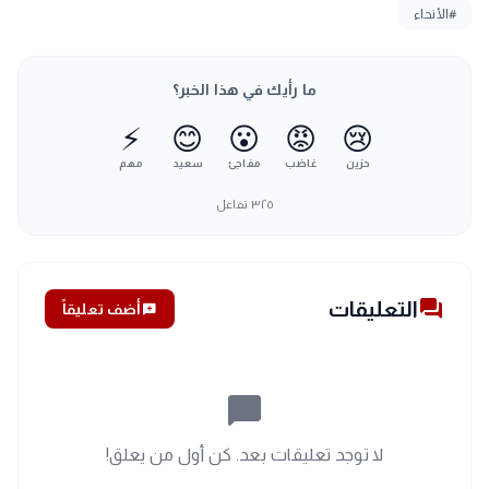
#الأنحاء
ما رأيك في هذا الخبر؟
⚡
😊
😮
😡
😢
حزين
غاضب
مفاجئ
سعيد
مهم
٣٢٥
تفاعل
forum
التعليقات
add_comment
أضف تعليقاً
chat_bubble_outline
لا توجد تعليقات بعد. كن أول من يعلق!