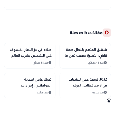
recommend
مقالات ذات صلة
public
public
الأخبار المحلية
الأخبار المحلية
شقيق المتهم بانتحال صفة
ظلام في عز النهار.. كسوف
قاضٍ: الأسرة دفعت ثمن ما
كلي للشمس يضرب العالم
حدث.. ولم يساندنا حتى في
12 أغسطس
schedule
schedule
منذ 46 دقائق
منذ 55 دقائق
أصعب الظروف
public
public
الأخبار المحلية
الأخبار المحلية
3032 فرصة عمل للشباب
تحرك عاجل لحماية
في 9 محافظات.. اعرف
المواطنين.. إجراءات
التخصصات المطلوبة
مشددة ضد تسجيل خطوط
schedule
schedule
منذ ساعة
منذ ساعة
المحمول دون علم أصحابها
swipe