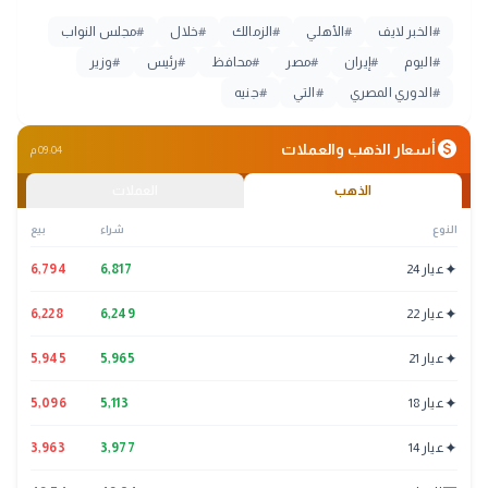
#
الخبر لايف
#
الأهلي
#
الزمالك
#
خلال
#
مجلس النواب
#
اليوم
#
إيران
#
مصر
#
محافظ
#
رئيس
#
وزير
#
الدوري المصري
#
التي
#
جنيه
monetization_on
أسعار الذهب والعملات
09:04 م
الذهب
العملات
النوع
شراء
بيع
✦
عيار 24
6,817
6,794
✦
عيار 22
6,249
6,228
✦
عيار 21
5,965
5,945
✦
عيار 18
5,113
5,096
✦
عيار 14
3,977
3,963