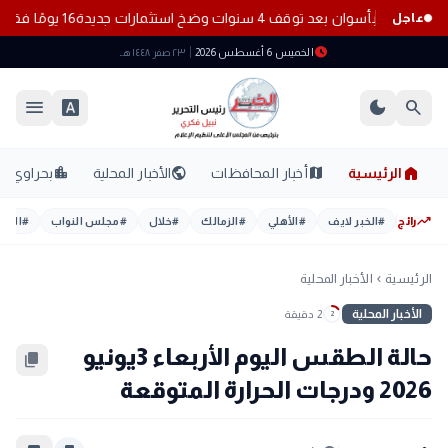
ة بأسوان بعد توقف 4 سنوات وضخ استثمارات جديدة
16 يومًا فقط للتقديم في حج القرعة 2027 وهذه طرق التسجيل الرسمية
عاجل
schedule
الخميس 6 أغسطس 2026
٢٣ صفر ١٤٤٨ هـ
menu
font_download
dark_mode
search
home
location_city
public
map
الرئيسية
أخبار المحافظات
الأخبار المحلية
بحراوي
trending_up
رائج
#
الخبر لايف
#
الأهلي
#
الزمالك
#
خلال
#
مجلس النواب
#
اليوم
الرئيسية
الأخبار المحلية
chevron_left
الأخبار المحلية
2 دقيقة
2
حالة الطقس اليوم الأربعاء 3يونيو
content_copy
2026 ودرجات الحرارة المتوقعة