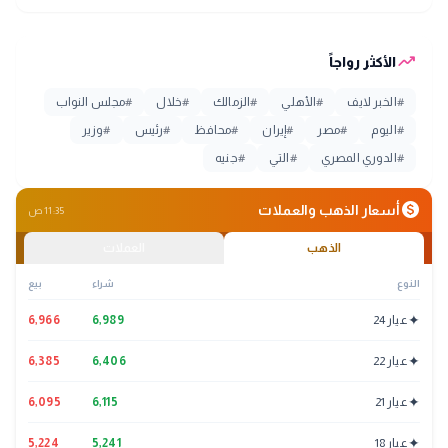
trending_up
الأكثر رواجاً
#
الخبر لايف
#
الأهلي
#
الزمالك
#
خلال
#
مجلس النواب
#
اليوم
#
مصر
#
إيران
#
محافظ
#
رئيس
#
وزير
#
الدوري المصري
#
التي
#
جنيه
monetization_on
أسعار الذهب والعملات
11:35 ص
الذهب
العملات
النوع
شراء
بيع
✦
عيار 24
6,989
6,966
✦
عيار 22
6,406
6,385
✦
عيار 21
6,115
6,095
✦
عيار 18
5,241
5,224