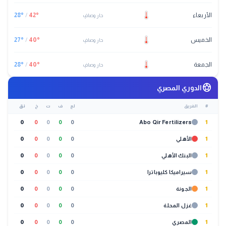
الأربعاء
°
42
/
°
28
حار وصافٍ
الخميس
°
40
/
°
27
حار وصافٍ
الجمعة
°
40
/
°
28
حار وصافٍ
sports_soccer
الدوري المصري
#
الفريق
لع
ف
ت
خ
نق
0
0
0
0
0
Abo Qir Fertilizers
1
1
الأهلي
0
0
0
0
0
1
البنك الأهلي
0
0
0
0
0
1
سيراميكا كليوباترا
0
0
0
0
0
1
الجونة
0
0
0
0
0
1
غزل المحلة
0
0
0
0
0
1
المصري
0
0
0
0
0