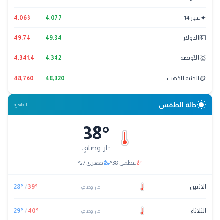
✦
عيار 14
4,077
4,063
💵
الدولار
49.84
49.74
🥇
الأونصة
4,342
4,341.4
🪙
الجنيه الذهب
48,920
48,760
wb_sunny
حالة الطقس
القاهرة
38
°
حار وصافٍ
nights_stay
thermostat
عظمى
38
°
صغرى
27
°
الاثنين
°
39
/
°
28
حار وصافٍ
الثلاثاء
°
40
/
°
29
حار وصافٍ