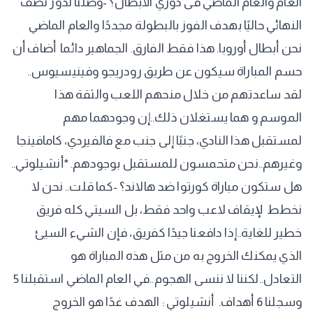
العام والعام الماضي فى دوري الأبطال؟ -وصلنا لدور نصف
النهائي حاليًا بهدف الفوز بالبطولة مجددًا والعام الماضي
نحن أبطال أوروبا. هذا فقط الفارق. الجماهير دائما ‏ أضاف أن
حسم المباراة سيكون عن طريق رودريجو وفينيسيوس..
لقد ساعدتهم من خلال منحهم اللعب والثقة هذا
الموسم و هما يستغلان ذلك..إن وجودهما مهم
لمستقبل هذا النادي، جنبًا إلى جنب مع فالفيردي، كامافينجا
وغيرهم..نحن متحمسون للمستقبل بوجودهم. *‏أنشيلوتي..
هل ستكون مباراة كورتوا ضد هالاند؟ -كما قلت.. نحن لا
نخطط لإيقاف لاعب واحد فقط، بل السيتي كله فريق
خطير للغاية..إذا دافعنا جيدًا كفريق، فإن الشيء السيئ
الذي يمكنك الخروج به من مثل هذه المباراة هو
التعادل..لكننا لا ننسى الهجوم..في العام الماضي استقبلنا 5
وسجلنا 6 أهداف. ‏ أنشيلوتي : الهدف غدًا هو الخروج