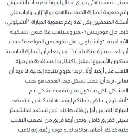
سيتي بنصف نهائي دوري أبطال أوروبا. تصريحات أنشيلوتي
رغم صعوبة المباراة اتصفت بالهدوء والإتزان.. واجاب علي
أسئلة الصحفيين بكل ثقة رغم صعوبة المباراة. *أنشيلوتي :
كيف حال مودريتش؟ -بخير وسيلعب غدًا ضمن التشكيلة
الأساسية. ‏ *وأنشيلوتي.. هل تتخوف من المواجهة؟ -يجب
أن نلعب مباراة متكاملة غدًا.. نحن نعلم أن المباراة الحاسمة
ستكون الأسبوع المقبل لكننا نريد الاستفادة من ميزة
اللعب على أرضنا أولًا .. نريد الخروج بنتيجة إيجابية. لا نريد أن
نعاني، نريد أن نلعب بشكل جيد.. الهدف هو تجنب
المشاكل، لكن ستكون مباراة صعبة بشكل عام.
*‏أنشيلوتي.. ما هى خطتكم لوقف هالاند؟ -نحن لا نستعد
لمباراة الغد من أجل إيقاف هالاند، نحن نستعد لمانشستر
سيتي كفريق كامل.. ونحن أيضا فريق من الصعب التغلب
عليه كذلك. ‏ أضاف : هالاند لديه جودة رائعة. إنه لاعب