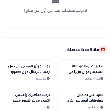
chat_bubble_outline
لا توجد تعليقات بعد. كن أول من يعلق!
recommend
مقالات ذات صلة
sports_soccer
sports_soccer
رياضة
رياضة
تطورات أزمة عبد الله
رونالدو يثير الفوضى في حفل
السعيد وخوان بيزيرا في
زفاف بالبرتغال دون حضوره
الزمالك
schedule
schedule
منذ 48 دقائق
منذ ساعة
sports_soccer
sports_soccer
رياضة
رياضة
تعرف على تفاصيل
ترقب جماهيري وإعلامي
مفاوضات أحمد عبد القادر
لتحديد موعد ظهور محمد
مع الأهلي
صلاح مع طرابزون سبور
schedule
schedule
منذ ساعتين
أمس