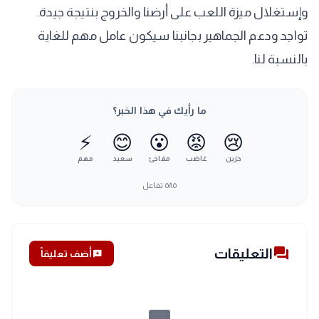
وإستغلال ميزة اللعب على أرضنا والخروج بنتيجة جيدة.
تواجد ودعم الجماهير بجانبنا سيكون عامل مهم للغاية
بالنسبة لنا.
ما رأيك في هذا الخبر؟
⚡
😊
😮
😡
😢
حزين
غاضب
مفاجئ
سعيد
مهم
٥٨٥
تفاعل
forum
التعليقات
add_comment
أضف تعليقاً