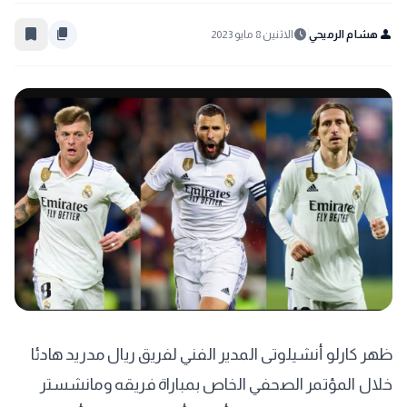
bookmark_border
content_copy
schedule
person
هشام الرميحي
الاثنين 8 مايو 2023
ظهر كارلو أنشيلوتى المدير الفني لفريق ريال مدريد هادئا
خلال المؤتمر الصحفي الخاص بمباراة فريقه ومانشستر