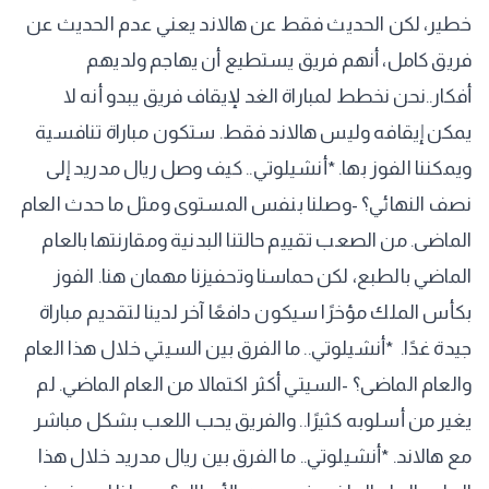
خطير، لكن الحديث فقط عن هالاند يعني عدم الحديث عن
فريق كامل، أنهم فريق يستطيع أن يهاجم ولديهم
أفكار..نحن نخطط لمباراة الغد لإيقاف فريق يبدو أنه لا
يمكن إيقافه وليس هالاند فقط. ستكون مباراة تنافسية
ويمكننا الفوز بها. *أنشيلوتي.. كيف وصل ريال مدريد إلى
نصف النهائي؟ -وصلنا بنفس المستوى ومثل ما حدث العام
الماضى. من الصعب تقييم حالتنا البدنية ومقارنتها بالعام
الماضي بالطبع، لكن حماسنا وتحفيزنا مهمان هنا. الفوز
بكأس الملك مؤخرًا سيكون دافعًا آخر لدينا لتقديم مباراة
جيدة غدًا. ‏ *أنشيلوتي.. ما الفرق بين السيتي خلال هذا العام
والعام الماضى؟ -السيتي أكثر اكتمالا من العام الماضي. لم
يغير من أسلوبه كثيرًا.. والفريق يحب اللعب بشكل مباشر
مع هالاند. *‏أنشيلوتي.. ما الفرق بين ريال مدريد خلال هذا