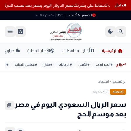
سعر الدولار اليوم بمصر بعد سحب المركزي 23.25 مليار دولار من ال
عاجل
schedule
الخميس 6 أغسطس 2026
٢٣ صفر ١٤٤٨ هـ
menu
font_download
dark_mode
search
home
location_city
public
map
الرئيسية
أخبار المحافظات
الأخبار المحلية
بحراوي
trending_up
رائج
#
الخبر لايف
#
الأهلي
#
الزمالك
#
خلال
#
مجلس النواب
#
اليوم
الرئيسية
اقتصاد
chevron_left
اقتصاد
2 دقيقة
2
سعر الريال السعودي اليوم في مصر
content_copy
بعد موسم الحج