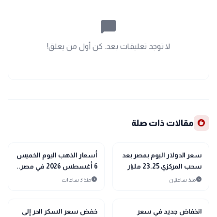
chat_bubble_outline
لا توجد تعليقات بعد. كن أول من يعلق!
recommend
مقالات ذات صلة
trending_up
trending_up
اقتصاد
اقتصاد
سعر الدولار اليوم بمصر بعد
أسعار الذهب اليوم الخميس
سحب المركزي 23.25 مليار
6 أغسطس 2026 في مصر..
دولار من البنوك
عيار 21 يسجل 5960 جنيهًا
schedule
schedule
منذ ساعتين
منذ 3 ساعات
trending_up
trending_up
اقتصاد
اقتصاد
انخفاض جديد في سعر
خفض سعر السكر الحر إلى