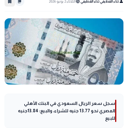
bookmark_border
content_copy
schedule
person
ثناء القطيفي ثناء القطيفي
الثلاثاء 2 يونيو 2026
سجل سعر الريال السعودي في البنك الأهلي
المصري نحو 13.77 جنيه للشراء، والبيع: 13.84جنيه
للبيع