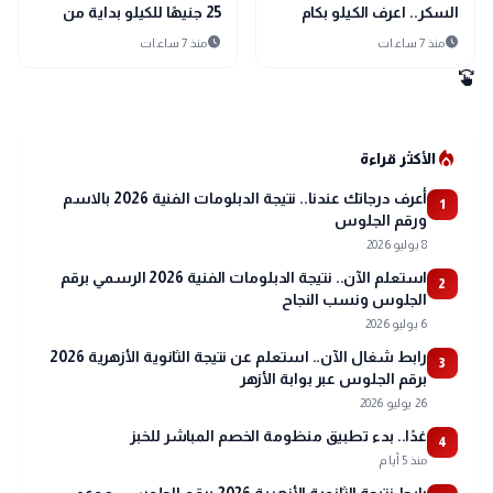
السكر.. اعرف الكيلو بكام
25 جنيهًا للكيلو بداية من
الخميس.. وتوسيع المنافذ
schedule
schedule
منذ 7 ساعات
منذ 7 ساعات
لتلبية احتياجات المواطنين
swipe
local_fire_department
الأكثر قراءة
أعرف درجاتك عندنا.. نتيجة الدبلومات الفنية 2026 بالاسم
1
ورقم الجلوس
8 يوليو 2026
استعلم الآن.. نتيجة الدبلومات الفنية 2026 الرسمي برقم
2
الجلوس ونسب النجاح
6 يوليو 2026
رابط شغال الآن.. استعلم عن نتيجة الثانوية الأزهرية 2026
3
برقم الجلوس عبر بوابة الأزهر
26 يوليو 2026
غدًا.. بدء تطبيق منظومة الخصم المباشر للخبز
4
منذ 5 أيام
رابط نتيجة الثانوية الأزهرية 2026 برقم الجلوس.. موعد