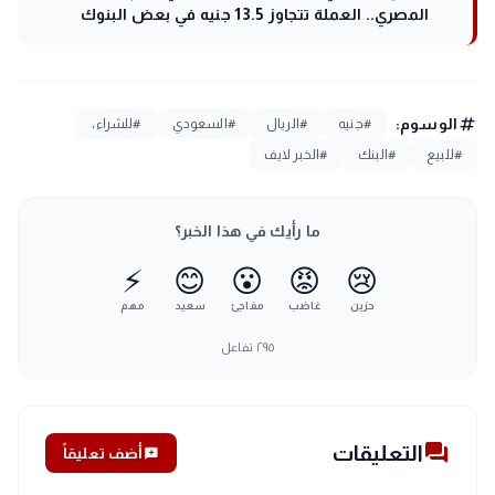
المصري.. العملة تتجاوز 13.5 جنيه في بعض البنوك
tag
الوسوم:
#جنيه
#الريال
#السعودي
#للشراء،
#للبيع
#البنك
#الخبر لايف
ما رأيك في هذا الخبر؟
⚡
😊
😮
😡
😢
حزين
غاضب
مفاجئ
سعيد
مهم
٢٩٥
تفاعل
forum
التعليقات
add_comment
أضف تعليقاً