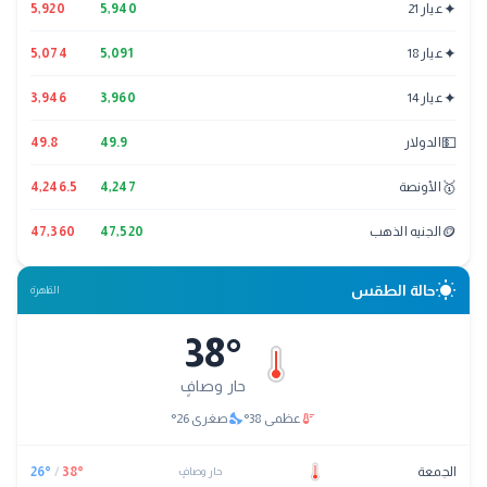
✦
عيار 21
5,940
5,920
✦
عيار 18
5,091
5,074
✦
عيار 14
3,960
3,946
💵
الدولار
49.9
49.8
🥇
الأونصة
4,247
4,246.5
🪙
الجنيه الذهب
47,520
47,360
wb_sunny
حالة الطقس
القاهرة
38
°
حار وصافٍ
nights_stay
thermostat
عظمى
38
°
صغرى
26
°
الجمعة
°
38
/
°
26
حار وصافٍ