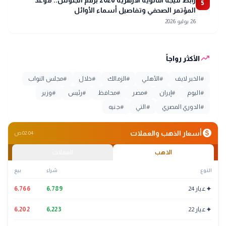
5
المؤتمر الصحفي وتفاصيل أسماء الأوائل
26 يوليو 2026
trending_up
الأكثر رواجاً
#
الخبر لايف
#
الأهلي
#
الزمالك
#
خلال
#
مجلس النواب
#
اليوم
#
إيران
#
مصر
#
محافظ
#
رئيس
#
وزير
#
الدوري المصري
#
التي
#
جنيه
monetization_on
أسعار الذهب والعملات
02:04 ص
الذهب
العملات
النوع
شراء
بيع
✦
عيار 24
6,789
6,766
✦
عيار 22
6,223
6,202