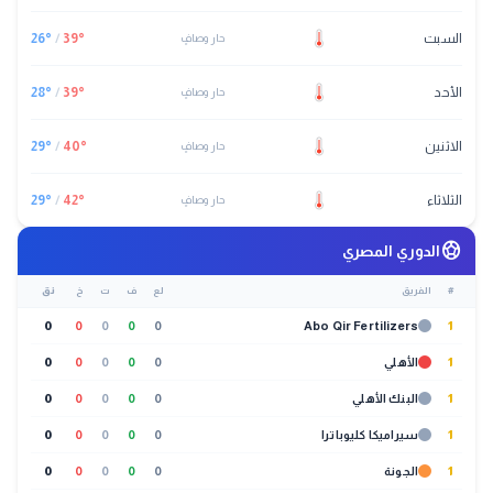
السبت
°
39
/
°
26
حار وصافٍ
الأحد
°
39
/
°
28
حار وصافٍ
الاثنين
°
40
/
°
29
حار وصافٍ
الثلاثاء
°
42
/
°
29
حار وصافٍ
sports_soccer
الدوري المصري
#
الفريق
لع
ف
ت
خ
نق
0
0
0
0
0
Abo Qir Fertilizers
1
1
الأهلي
0
0
0
0
0
1
البنك الأهلي
0
0
0
0
0
1
سيراميكا كليوباترا
0
0
0
0
0
1
الجونة
0
0
0
0
0