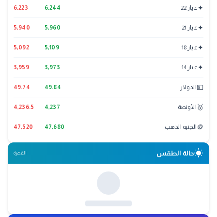
✦
عيار 22
6,244
6,223
✦
عيار 21
5,960
5,940
✦
عيار 18
5,109
5,092
✦
عيار 14
3,973
3,959
💵
الدولار
49.84
49.74
🥇
الأونصة
4,237
4,236.5
🪙
الجنيه الذهب
47,680
47,520
wb_sunny
حالة الطقس
القاهرة