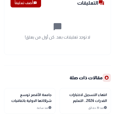
forum
التعليقات
add_comment
أضف تعليقاً
chat_bubble_outline
لا توجد تعليقات بعد. كن أول من يعلق!
recommend
مقالات ذات صلة
school
school
مدارس وجامعات
مدارس وجامعات
انتهاء التسجيل لاختبارات
جامعة الأقصر توسع
القدرات 2026.. التعليم
شراكاتها الدولية باتفاقيات
العالي تغلق باب التقديم
أكاديمية مع نيجيريا وتركيا
schedule
schedule
منذ 39 دقائق
منذ ساعة
الإلكتروني دون تمديد
وألمانيا