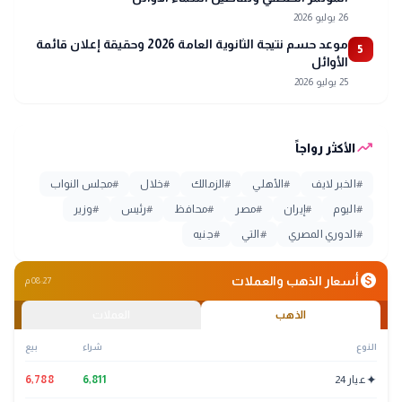
26 يوليو 2026
موعد حسم نتيجة الثانوية العامة 2026 وحقيقة إعلان قائمة
5
الأوائل
25 يوليو 2026
trending_up
الأكثر رواجاً
#
الخبر لايف
#
الأهلي
#
الزمالك
#
خلال
#
مجلس النواب
#
اليوم
#
إيران
#
مصر
#
محافظ
#
رئيس
#
وزير
#
الدوري المصري
#
التي
#
جنيه
monetization_on
أسعار الذهب والعملات
08:27 م
الذهب
العملات
النوع
شراء
بيع
✦
عيار 24
6,811
6,788