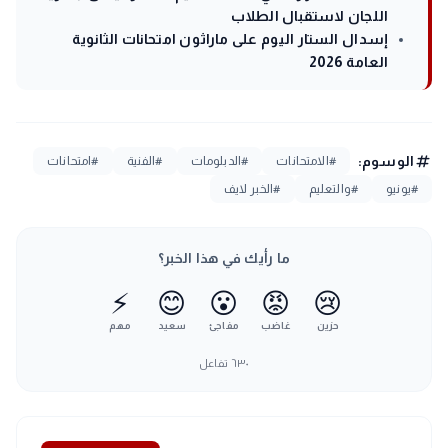
اللجان لاستقبال الطلاب
إسدال الستار اليوم على ماراثون امتحانات الثانوية
العامة 2026
tag
الوسوم:
#الامتحانات
#الدبلومات
#الفنية
#امتحانات
#يونيو
#والتعليم
#الخبر لايف
ما رأيك في هذا الخبر؟
⚡
😊
😮
😡
😢
حزين
غاضب
مفاجئ
سعيد
مهم
٦٣٠
تفاعل