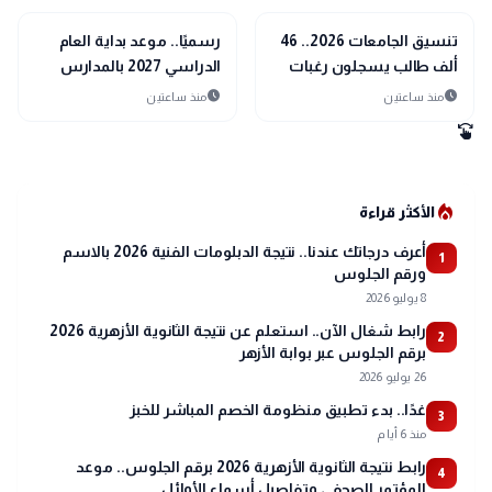
school
school
مدارس وجامعات
مدارس وجامعات
تنسيق الجامعات 2026.. 46
رسميًا.. موعد بداية العام
ألف طالب يسجلون رغبات
الدراسي 2027 بالمدارس
المرحلة الأولى حتى الآن
والجامعات والخريطة الزمنية
schedule
schedule
منذ ساعتين
منذ ساعتين
الكاملة
swipe
local_fire_department
الأكثر قراءة
أعرف درجاتك عندنا.. نتيجة الدبلومات الفنية 2026 بالاسم
1
ورقم الجلوس
8 يوليو 2026
رابط شغال الآن.. استعلم عن نتيجة الثانوية الأزهرية 2026
2
برقم الجلوس عبر بوابة الأزهر
26 يوليو 2026
غدًا.. بدء تطبيق منظومة الخصم المباشر للخبز
3
منذ 6 أيام
رابط نتيجة الثانوية الأزهرية 2026 برقم الجلوس.. موعد
4
المؤتمر الصحفي وتفاصيل أسماء الأوائل