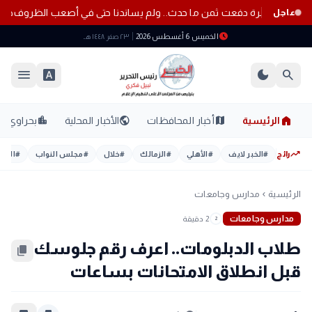
فة قاضٍ: الأسرة دفعت ثمن ما حدث.. ولم يساندنا حتى في أصعب الظروف
ظل
عاجل
schedule
الخميس 6 أغسطس 2026
٢٣ صفر ١٤٤٨ هـ
menu
font_download
dark_mode
search
home
location_city
public
map
الرئيسية
أخبار المحافظات
الأخبار المحلية
بحراوي
trending_up
رائج
#
الخبر لايف
#
الأهلي
#
الزمالك
#
خلال
#
مجلس النواب
#
اليوم
الرئيسية
مدارس وجامعات
chevron_left
مدارس وجامعات
2 دقيقة
2
طلاب الدبلومات.. اعرف رقم جلوسك
content_copy
قبل انطلاق الامتحانات بساعات