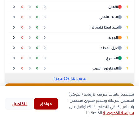
1
الأهلي
0
0
0
0
0
1
البنك الأهلي
0
0
0
0
0
1
سيراميكا كليوباترا
0
0
0
0
0
1
الجونة
0
0
0
0
0
1
غزل المحلة
0
0
0
0
0
1
المصري
0
0
0
0
0
1
المقاولون العرب
0
0
0
0
0
عرض الكل (20 فريق)
🐔
بورصة الدواجن
01:30 م
نستخدم ملفات تعريف الارتباط (الكوكيز)
لتحسين تجربتك وتقديم محتوى مخصص.
موافق
التفاصيل
لحوم
بيض
كتاكيت
بط
search
bookmark
history
explore
home
باستمرارك في التصفح، فإنك توافق على
سياسة الخصوصية
الخاصة بنا.
الرئيسية
استكشف
قرأت
المحفوظات
بحث
الصنف
أعلى
أقل
▲
اللحم الابيض
59
58
arrow_back
الرئيس السيسي يهنئ ناشئات مصر بعد التأهل التاريخي
التالي
إلى نصف نهائي مونديال اليد
■
اللحم الساسو
84
83