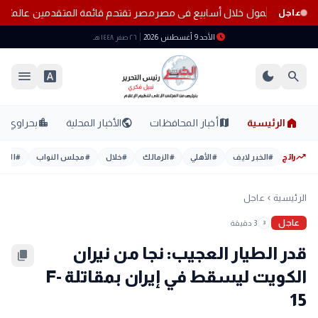
ء خطوط المحمول خلال أسابيع فى مصر
مصر تقتحم قائمة المتقدمين عالميًا.. 15 مركزًا جديدًا في حوكمة الذكاء الاصطن
عاجل
schedule
الأحد 9 أغسطس 2026
٢٦ صفر ١٤٤٨ هـ
menu
font_download
dark_mode
search
home
location_city
public
map
الرئيسية
أخبار المحافظات
الأخبار المحلية
بحراوي
trending_up
رائج
#
الخبر لايف
#
الأهلي
#
الزمالك
#
خلال
#
مجلس النواب
#
اليوم
الرئيسية
عاجل
chevron_left
عاجل
3 دقيقة
3
قدر الطيار العجيب: نجا من نيران
content_copy
الكويت ليسقط في إيران بمقاتلة F-
15