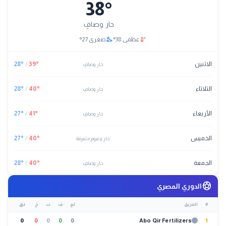
38
°
حار وصافٍ
nights_stay
thermostat
عظمى
38
°
صغرى
27
°
الاثنين
°
39
/
°
28
حار وصافٍ
الثلاثاء
°
40
/
°
28
حار وصافٍ
الأربعاء
°
41
/
°
27
حار وصافٍ
الخميس
°
40
/
°
27
حار وغيوم متفرقة
الجمعة
°
40
/
°
28
حار وصافٍ
sports_soccer
الدوري المصري
#
الفريق
لع
ف
ت
خ
نق
0
0
0
0
0
Abo Qir Fertilizers
1