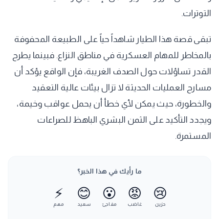
التوترات.
تبقى قصة هذا الطيار شاهداً حياً على الطبيعة المحفوفة
بالمخاطر للمهام العسكرية في مناطق النزاع. فبينما يطرح
القدر تساؤلات حول الصدف الغريبة، فإن الواقع يؤكد أن
مسارح العمليات الحديثة لا تزال بيئات عالية التعقيد
والخطورة، حيث يمكن لأي خطأ أن يحمل عواقب وخيمة،
ويجدد التأكيد على الثمن البشري الباهظ للصراعات
المستمرة.
ما رأيك في هذا الخبر؟
⚡
😊
😮
😡
😢
حزين
غاضب
مفاجئ
سعيد
مهم