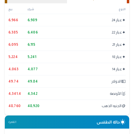
النوع
شراء
بيع
✦
عيار 24
6,989
6,966
✦
عيار 22
6,406
6,385
✦
عيار 21
6,115
6,095
✦
عيار 18
5,241
5,224
✦
عيار 14
4,077
4,063
💵
الدولار
49.84
49.74
🥇
الأونصة
4,342
4,341.4
🪙
الجنيه الذهب
48,920
48,760
wb_sunny
حالة الطقس
القاهرة