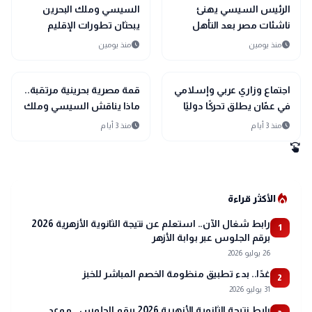
bolt
sports_soccer
رياضة
عاجل
الرئيس السيسي يهنئ
السيسي وملك البحرين
ناشئات مصر بعد التأهل
يبحثان تطورات الإقليم
التاريخي إلى نصف نهائي
ويؤكدان أولوية الحلول
schedule
schedule
منذ يومين
منذ يومين
مونديال اليد
السلمية
bolt
bolt
عاجل
عاجل
اجتماع وزاري عربي وإسلامي
قمة مصرية بحرينية مرتقبة..
في عمّان يطلق تحركًا دوليًا
ماذا يناقش السيسي وملك
لحماية القدس ومقدساتها
البحرين؟
schedule
schedule
منذ 3 أيام
منذ 3 أيام
swipe
local_fire_department
الأكثر قراءة
رابط شغال الآن.. استعلم عن نتيجة الثانوية الأزهرية 2026
1
برقم الجلوس عبر بوابة الأزهر
26 يوليو 2026
غدًا.. بدء تطبيق منظومة الخصم المباشر للخبز
2
31 يوليو 2026
رابط نتيجة الثانوية الأزهرية 2026 برقم الجلوس.. موعد