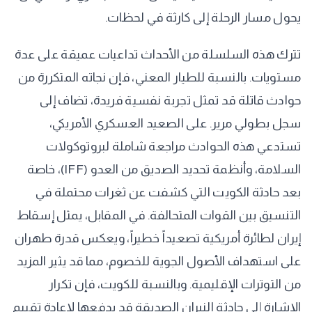
يحول مسار الرحلة إلى كارثة في لحظات.
تترك هذه السلسلة من الأحداث تداعيات عميقة على عدة
مستويات. بالنسبة للطيار المعني، فإن نجاته المتكررة من
حوادث قاتلة قد تمثل تجربة نفسية فريدة، تضاف إلى
سجل بطولي مرير. على الصعيد العسكري الأمريكي،
تستدعي هذه الحوادث مراجعة شاملة لبروتوكولات
السلامة، وأنظمة تحديد الصديق من العدو (IFF)، خاصة
بعد حادثة الكويت التي كشفت عن ثغرات محتملة في
التنسيق بين القوات المتحالفة. في المقابل، يمثل إسقاط
إيران لطائرة أمريكية تصعيداً خطيراً، ويعكس قدرة طهران
على استهداف الأصول الجوية للخصوم، مما قد يثير المزيد
من التوترات الإقليمية. وبالنسبة للكويت، فإن تكرار
الإشارة إلى حادثة النيران الصديقة قد يدفعها لإعادة تقييم