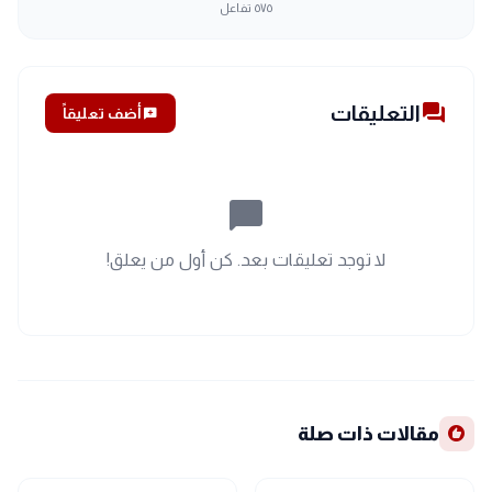
٥٧٥
تفاعل
forum
التعليقات
add_comment
أضف تعليقاً
chat_bubble_outline
لا توجد تعليقات بعد. كن أول من يعلق!
recommend
مقالات ذات صلة