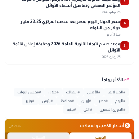
3
المؤتمر الصحفي وتفاصيل أسماء الأوائل
26 يوليو 2026
سعر الدولار اليوم بمصر بعد سحب المركزي 23.25 مليار
4
دولار من البنوك
منذ 3 أيام
موعد حسم نتيجة الثانوية العامة 2026 وحقيقة إعلان قائمة
5
الأوائل
25 يوليو 2026
trending_up
الأكثر رواجاً
#
الخبر لايف
#
الأهلي
#
الزمالك
#
خلال
#
مجلس النواب
#
اليوم
#
مصر
#
إيران
#
محافظ
#
رئيس
#
وزير
#
الدوري المصري
#
التي
#
جنيه
monetization_on
أسعار الذهب والعملات
04:38 ص
الذهب
العملات