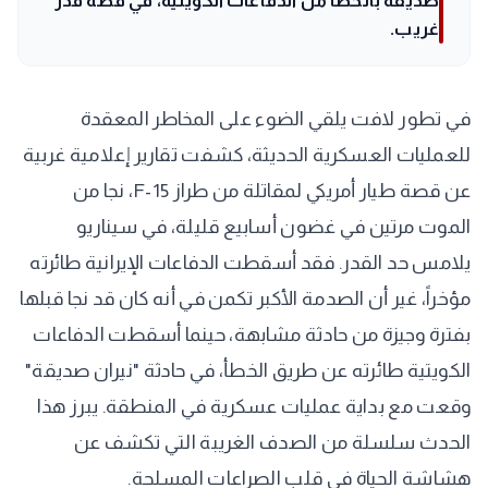
صديقة بالخطأ من الدفاعات الكويتية، في قصة قدر
غريب.
في تطور لافت يلقي الضوء على المخاطر المعقدة
للعمليات العسكرية الحديثة، كشفت تقارير إعلامية غربية
عن قصة طيار أمريكي لمقاتلة من طراز F-15، نجا من
الموت مرتين في غضون أسابيع قليلة، في سيناريو
يلامس حد القدر. فقد أسقطت الدفاعات الإيرانية طائرته
مؤخراً، غير أن الصدمة الأكبر تكمن في أنه كان قد نجا قبلها
بفترة وجيزة من حادثة مشابهة، حينما أسقطت الدفاعات
الكويتية طائرته عن طريق الخطأ، في حادثة "نيران صديقة"
وقعت مع بداية عمليات عسكرية في المنطقة. يبرز هذا
الحدث سلسلة من الصدف الغريبة التي تكشف عن
هشاشة الحياة في قلب الصراعات المسلحة.