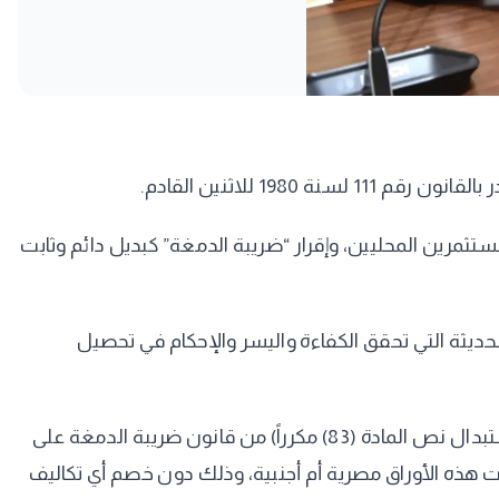
1 للاثنين القادم.
تثمرين المحليين، وإقرار “ضريبة الدمغة” كبديل دائم وثابت
 الضريبي، وتبنى النظم الحديثة التي تحقق الكفاءة واليسر والإحكام في تحصيل
وبموجب مشروع القانون والذي يتكون من مادتين بخلاف مادة النشر، حيث تضمنت المادة الأولى من المشروع النص على استبدال نص المادة (83) مكرراً) من قانون ضريبة الدمغة على
نت هذه الأوراق مصرية أم أجنبية، وذلك دون خصم أي تكاليف