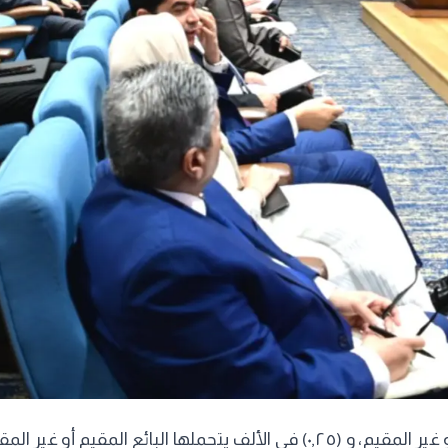
كما تحددت نسبة (٠,٢٥) في الألف يتحملها المشترى المقيم أو غير المقيم، و (,٢٥