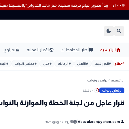
ية
بعد غياب 13 عامًا.. أحمد مكي يبدأ تصوير فيلم فرصة سعيدة مع ماجد الكدواني
عاجل
dark_mode
search
home
location_city
public
map
الرئيسية
أخبار المحافظات
الأخبار المحلية
بحراوي
trending_up
رائج
#
الخبر لايف
#
الأهلي
#
الزمالك
#
خلال
#
مجلس النواب
#
اليوم
الرئيسية
برلمان ونواب
chevron_left
برلمان ونواب
4 دقيقة
4
قرار عاجل من لجنة الخطة والموازنة بالنو
schedule
person
Abuzakeer@yahoo.com
الأربعاء 3 يونيو 2026