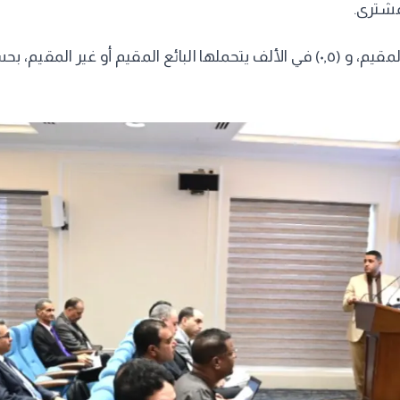
مشترى.
وتحددت نسبة ٠,٥ في الألف يتحملها المشترى المقيم أو غير المقيم، و (٠,٥) في الألف