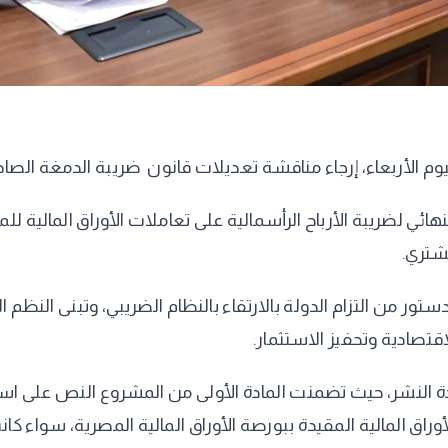
إرجاء مناقشة تعديلات قانون ضريبة الدمغة الصادر بالقانون رقم 111 لسنة 980
لضريبة الأرباح الرأسمالية على تعاملات الأوراق المالية للمس
ع القانون في إطار ما تقضى به المادة (38) من الدستور من التزام الدولة بالارتقاء بالنظام
اقتصادية وتحفيز الاستثمار.
اق المالية المقيدة ببورصة الأوراق المالية المصرية، سواء كا