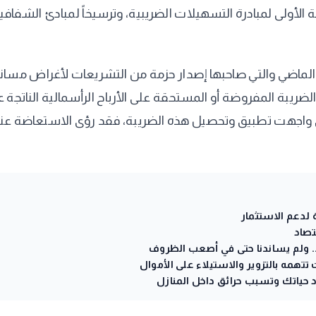
الأولى لمبادرة التسهيلات الضريبية، وترسيخاً لمبادئ الشفافية و
لماضي والتي صاحبها إصدار حزمة من التشريعات لأغراض مساندة
لضريبة المفروضة أو المستحقة على الأرباح الرأسمالية الناتجة عن
۲ ، وفي ضوء الصعوبات التي واجهت تطبيق وتحصيل هذه الضريبة، فقد رؤى ال
 لدعم الاستثمار
تصاد
. ولم يساندنا حتى في أصعب الظروف
تهمه بالتزوير والاستيلاء على الأموال
د حياتك وتسبب حرائق داخل المنازل