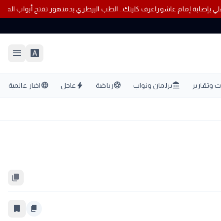
يصدم جماهير الأهلي بإصابة إمام عاشور
اعرف كليتك.. الطب البيطري بدمنهو
menu
font_download
language
bolt
sports_soccer
account_balance
 وتقارير
برلمان ونواب
رياضة
عاجل
اخبار عالمية
content_copy
bookmark_border
content_copy