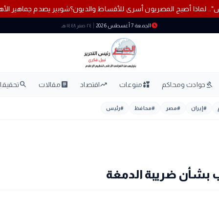
"بالتقسيط نعيش".. لماذا أصبح المصريون أسرى للأقساط والديون؟
شوبير 
schedule
الجمعة 7 أغسطس 2026
٢٤ صفر ١٤٤٨ هـ
search
article
trending_up
interests
gavel
حوادث ومحاكم
منوعات
اقتصاد
مقالات
تحقيقات
#
إيران
#
مصر
#
محافظ
#
رئيس
اب بشأن ضريبة الدمغة