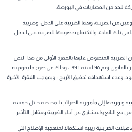
شتركة للحد من المضاربات في البورصة.
لنوعين من الضريبة، وهما الضريبة على الدخل، وضريبة
 في تلك المادة، والاكتفاء بخضوعها للضريبة على الدخل
ن ضريبة الدمغة النص على عدم سريان الضريبة المنصوص عليها بالفقرة الأولى من هذا النص
على العمليات التي تقوم بها الشركات المرخص لها بمزاولة نشاط صانع السوق المعتمد طبقا لقانون سوق رأس المال الصادر بالقانون رقم ٩٥ لسنة ۱۹۹۲ ، وذلك في ضوء ما يقوم به
، وعدم استهدافه تحقيق الأرباح - وبموجب الفقرة الأخيرة
يبة وتوريدها إلى مأمورية الضرائب المختصة خلال خمسة
 مع البائع والمشتري عن أداء الضريبة ومقابل التأخير.
سهيلات الضريبية ريبية استكمالا لمنهجية الإصلاح التي