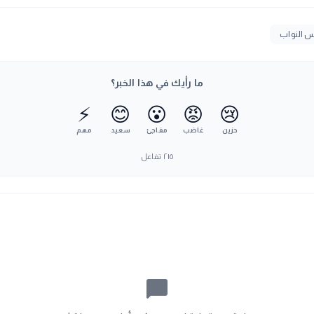
 النواب
ما رأيك في هذا الخبر؟
⚡
😊
😮
😡
😢
حزين
غاضب
مفاجئ
سعيد
مهم
٢١٥
تفاعل
chat_bubble_outline