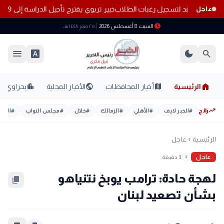
 غدًا.. آخر موعد لتسجيل رغبات الطلاب
خبير تربوي يقترح تأجيل الدراسة إلى 19 سبتمبر.. تعرف على الأسباب
عاجل
schedule
السبت 8 أغسطس 2026
٢٥ صفر ١٤٤٨ هـ
menu
font_download
dark_mode
search
home
location_city
public
map
الرئيسية
أخبار المحافظات
الأخبار المحلية
بحراوي
trending_up
رائج
#
الخبر لايف
#
الأهلي
#
الزمالك
#
خلال
#
مجلس النواب
#
اليوم
الرئيسية
عاجل
chevron_left
عاجل
3 دقيقة
3
لهجة حادة: ترامب يوبخ نتنياهو
content_copy
بشأن تصعيد لبنان