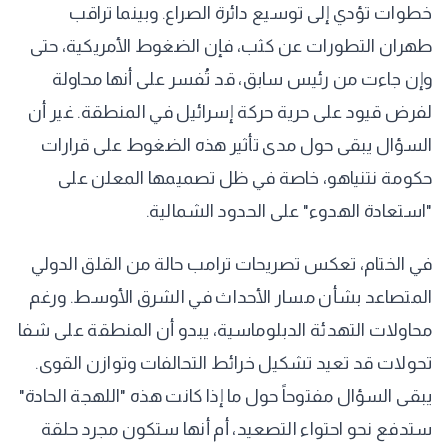
خطوات تؤدي إلى توسيع دائرة الصراع. وبينما تراقب
طهران التطورات عن كثب، فإن الضغوط الأمريكية، حتى
وإن جاءت من رئيس سابق، قد تُفسر على أنها محاولة
لفرض قيود على حرية حركة إسرائيل في المنطقة. غير أن
السؤال يبقى حول مدى تأثير هذه الضغوط على قرارات
حكومة نتنياهو، خاصة في ظل تصميمها المعلن على
"استعادة الهدوء" على الحدود الشمالية.
في الختام، تعكس تصريحات ترامب حالة من القلق الدولي
المتصاعد بشأن مسار الأحداث في الشرق الأوسط. ورغم
محاولات التهدئة الدبلوماسية، يبدو أن المنطقة على شفا
تحولات قد تعيد تشكيل خرائط التحالفات وتوازن القوى.
يبقى السؤال مفتوحاً حول ما إذا كانت هذه "اللهجة الحادة"
ستدفع نحو احتواء التصعيد، أم أنها ستكون مجرد حلقة