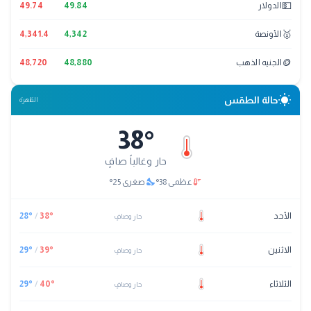
💵
الدولار
49.84
49.74
🥇
الأونصة
4,342
4,341.4
🪙
الجنيه الذهب
48,880
48,720
wb_sunny
حالة الطقس
القاهرة
38
°
حار وغالباً صافٍ
nights_stay
thermostat
عظمى
38
°
صغرى
25
°
الأحد
°
38
/
°
28
حار وصافٍ
الاثنين
°
39
/
°
29
حار وصافٍ
الثلاثاء
°
40
/
°
29
حار وصافٍ