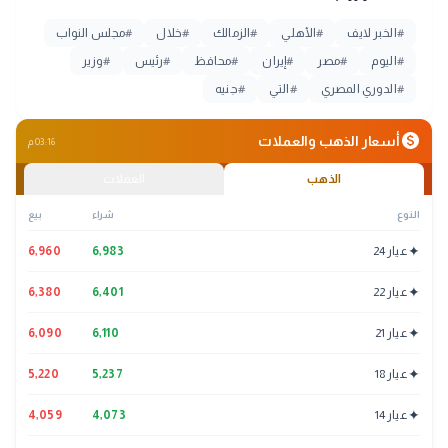
#
الخبر لايف
#
الأهلي
#
الزمالك
#
خلال
#
مجلس النواب
#
اليوم
#
مصر
#
إيران
#
محافظ
#
رئيس
#
وزير
#
الدوري المصري
#
التي
#
جنيه
monetization_on
أسعار الذهب والعملات
03:16 م
الذهب
العملات
النوع
شراء
بيع
✦
عيار 24
6,983
6,960
✦
عيار 22
6,401
6,380
✦
عيار 21
6,110
6,090
✦
عيار 18
5,237
5,220
✦
عيار 14
4,073
4,059