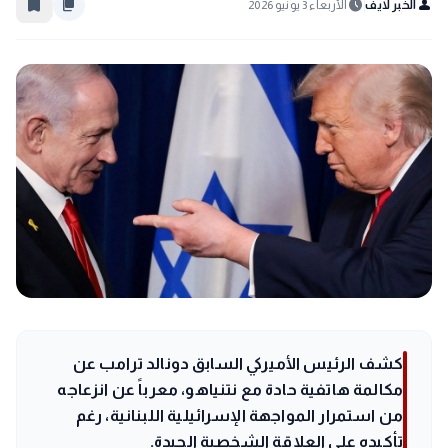
bookmark_border
content_copy
schedule
person
الخبر لايف
الأربعاء 3 يونيو 2026
كشف الرئيس الأميركي السابق دونالد ترامب عن
مكالمة هاتفية حادة مع نتنياهو، معرباً عن انزعاجه
من استمرار المواجهة الإسرائيلية اللبنانية، رغم
تأكيده على العلاقة الشخصية الجيدة.