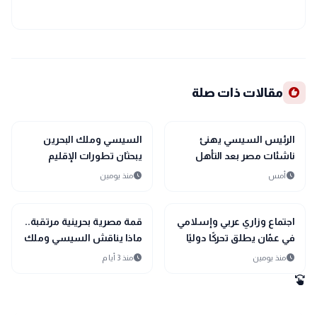
recommend
مقالات ذات صلة
bolt
sports_soccer
رياضة
عاجل
الرئيس السيسي يهنئ
السيسي وملك البحرين
ناشئات مصر بعد التأهل
يبحثان تطورات الإقليم
التاريخي إلى نصف نهائي
ويؤكدان أولوية الحلول
schedule
schedule
أمس
منذ يومين
مونديال اليد
السلمية
bolt
bolt
عاجل
عاجل
اجتماع وزاري عربي وإسلامي
قمة مصرية بحرينية مرتقبة..
في عمّان يطلق تحركًا دوليًا
ماذا يناقش السيسي وملك
لحماية القدس ومقدساتها
البحرين؟
schedule
schedule
منذ يومين
منذ 3 أيام
swipe