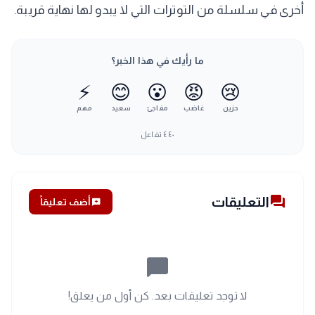
أخرى في سلسلة من التوترات التي لا يبدو لها نهاية قريبة.
ما رأيك في هذا الخبر؟
⚡
😊
😮
😡
😢
حزين
غاضب
مفاجئ
سعيد
مهم
٤٤٠
تفاعل
forum
التعليقات
add_comment
أضف تعليقاً
chat_bubble_outline
لا توجد تعليقات بعد. كن أول من يعلق!