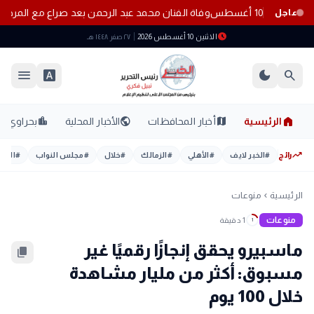
الإثنين 10 أغسطس
وفاة الفنان محمد عبد الرحمن بعد صراع مع المر
عاجل
schedule
الاثنين 10 أغسطس 2026
٢٧ صفر ١٤٤٨ هـ
menu
font_download
dark_mode
search
home
location_city
public
map
الرئيسية
أخبار المحافظات
الأخبار المحلية
بحراوي
trending_up
رائج
#
الخبر لايف
#
الأهلي
#
الزمالك
#
خلال
#
مجلس النواب
#
اليوم
الرئيسية
منوعات
chevron_left
منوعات
1 دقيقة
1
ماسبيرو يحقق إنجازًا رقميًا غير
content_copy
مسبوق: أكثر من مليار مشاهدة
خلال 100 يوم