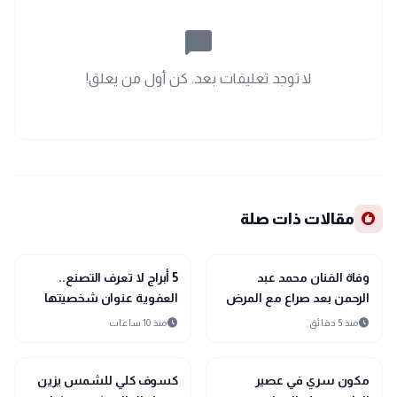
chat_bubble_outline
لا توجد تعليقات بعد. كن أول من يعلق!
recommend
مقالات ذات صلة
interests
interests
منوعات
منوعات
وفاة الفنان محمد عبد
5 أبراج لا تعرف التصنع..
الرحمن بعد صراع مع المرض
العفوية عنوان شخصيتها
مقدمة
schedule
schedule
منذ 5 دقائق
منذ 10 ساعات
interests
interests
منوعات
منوعات
مكون سري في عصير
كسوف كلي للشمس يزين