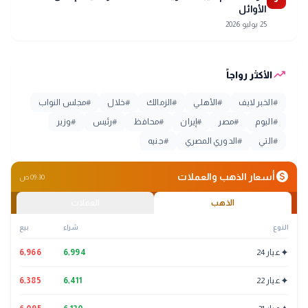
الأوائل
25 يوليو 2026
trending_up
الأكثر رواجاً
#
الخبر لايف
#
الأهلي
#
الزمالك
#
خلال
#
مجلس النواب
#
اليوم
#
مصر
#
إيران
#
محافظ
#
رئيس
#
وزير
#
التي
#
الدوري المصري
#
جنيه
monetization_on
أسعار الذهب والعملات
09:30 ص
الذهب
العملات
النوع
شراء
بيع
✦
عيار 24
6,994
6,966
✦
عيار 22
6,411
6,385