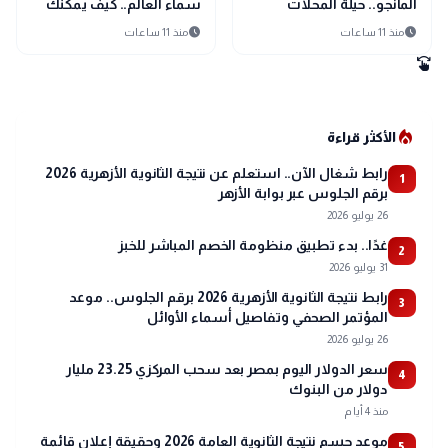
المانجو.. حيلة المحلات
سماء العالم.. كيف يمكنك
لمضاعفة الكمية
متابعته من المنزل؟
schedule
schedule
منذ 11 ساعات
منذ 11 ساعات
swipe
local_fire_department
الأكثر قراءة
رابط شغال الآن.. استعلم عن نتيجة الثانوية الأزهرية 2026
1
برقم الجلوس عبر بوابة الأزهر
26 يوليو 2026
غدًا.. بدء تطبيق منظومة الخصم المباشر للخبز
2
31 يوليو 2026
رابط نتيجة الثانوية الأزهرية 2026 برقم الجلوس.. موعد
3
المؤتمر الصحفي وتفاصيل أسماء الأوائل
26 يوليو 2026
سعر الدولار اليوم بمصر بعد سحب المركزي 23.25 مليار
4
دولار من البنوك
منذ 4 أيام
موعد حسم نتيجة الثانوية العامة 2026 وحقيقة إعلان قائمة
5