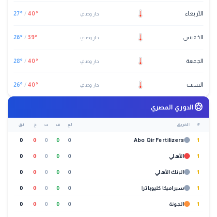
الأربعاء
°
40
/
°
27
حار وصافٍ
الخميس
°
39
/
°
26
حار وصافٍ
الجمعة
°
40
/
°
28
حار وصافٍ
السبت
°
40
/
°
26
حار وصافٍ
sports_soccer
الدوري المصري
#
الفريق
لع
ف
ت
خ
نق
0
0
0
0
0
Abo Qir Fertilizers
1
1
الأهلي
0
0
0
0
0
1
البنك الأهلي
0
0
0
0
0
1
سيراميكا كليوباترا
0
0
0
0
0
1
الجونة
0
0
0
0
0