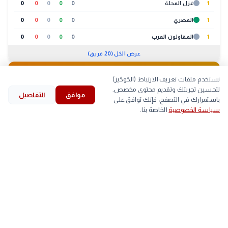
1
غزل المحلة
0
0
0
0
0
1
المصري
0
0
0
0
0
1
المقاولون العرب
0
0
0
0
0
عرض الكل (20 فريق)
🐔
بورصة الدواجن
09:30 ص
نستخدم ملفات تعريف الارتباط (الكوكيز)
لتحسين تجربتك وتقديم محتوى مخصص.
موافق
التفاصيل
لحوم
بيض
كتاكيت
بط
search
bookmark
history
explore
home
باستمرارك في التصفح، فإنك توافق على
سياسة الخصوصية
الخاصة بنا.
الرئيسية
استكشف
قرأت
المحفوظات
بحث
الصنف
أعلى
أقل
▲
اللحم الابيض
61
-
arrow_back
وفاة الفنان محمد عبد الرحمن بعد صراع مع المرض
التالي
▼
اللحم الساسو
86
85
trending_up
الأكثر رواجاً
#
الخبر لايف
#
الأهلي
#
الزمالك
#
خلال
(569)
(680)
(844)
(2103)