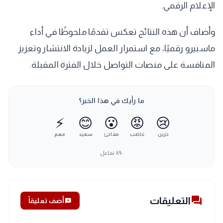
الإعلام الرقمي.
وأضاف أن هذه النتائج تعكس تقدمًا ملحوظًا في أداء
ماسبيرو رقميًا، مع استمرار العمل لزيادة الانتشار وتعزيز
المنافسة على منصات التواصل خلال الفترة المقبلة.
ما رأيك في هذا الخبر؟
⚡
😊
😮
😡
😢
حزين
غاضب
مفاجئ
سعيد
مهم
٨٩٠
تفاعل
forum
التعليقات
add_comment
أضف تعليقاً