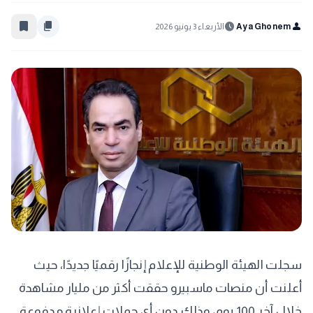
bookmark_border
content_copy
schedule
person
Aya Ghonem
الأربعاء 3 يونيو 2026
سجلت الهيئة الوطنية للإعلام إنجازًا رقميًا جديدًا، حيث
أعلنت أن منصات ماسبيرو حققت أكثر من مليار مشاهدة
خلال آخر 100 يوم، وذلك دون أي حملات إعلانية مدفوعة.