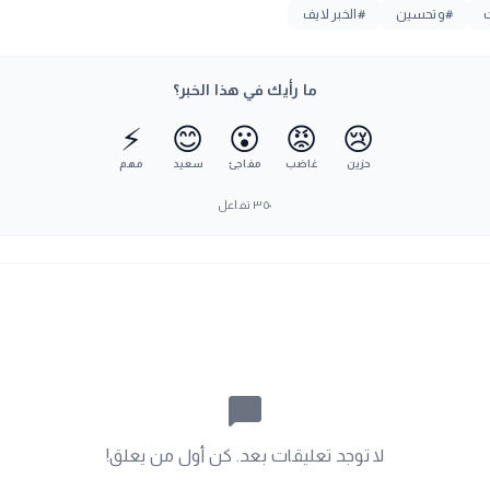
#وتحسين
#الخبر لايف
ما رأيك في هذا الخبر؟
⚡
😊
😮
😡
😢
حزين
غاضب
مفاجئ
سعيد
مهم
٣٥٠
تفاعل
chat_bubble_outline
لا توجد تعليقات بعد. كن أول من يعلق!