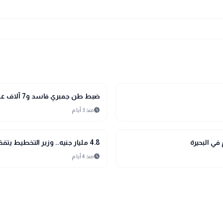
location_city
بحراوي
ضبط طن جمبري فاسد و7 آلاف عبوة مبيدات مجهولة المصدر بالبحيرة
schedule
منذ 3 أيام
location_city
بحراوي
في البحيرة
4.8 مليار جنيه.. وزير التخطيط يتفقد أكبر المشروعات الصحية والتعليمية بالبحيرة
schedule
منذ 4 أيام