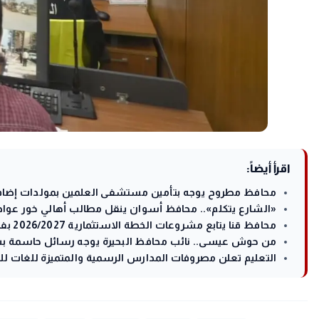
اقرأ أيضاً:
محافظ مطروح يوجه بتأمين مستشفى العلمين بمولدات إضافية
«الشارع يتكلم».. محافظ أسوان ينقل مطالب أهالي خور عواضة
محافظ قنا يتابع مشروعات الخطة الاستثمارية 2026/2027 بفرشوط
من حوش عيسى.. نائب محافظ البحيرة يوجه رسائل حاسمة بش
التعليم تعلن مصروفات المدارس الرسمية والمتميزة للغات للع