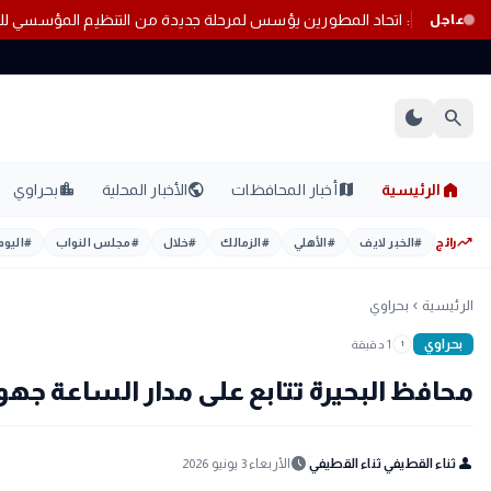
. تعرف على التفاصيل
برلمانية: اتحاد المطورين يؤسس لمرحلة جديدة من ال
عاجل
dark_mode
search
home
location_city
public
map
الرئيسية
أخبار المحافظات
الأخبار المحلية
بحراوي
trending_up
رائج
#
الخبر لايف
#
الأهلي
#
الزمالك
#
خلال
#
مجلس النواب
#
اليوم
الرئيسية
بحراوي
chevron_left
بحراوي
1 دقيقة
1
محافظ البحيرة تتابع على مدار الساعة ج
schedule
person
ثناء القطيفي ثناء القطيفي
الأربعاء 3 يونيو 2026