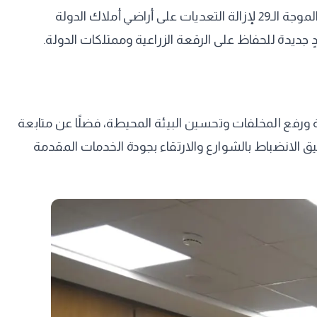
وخلال المتابعة، اطلعت المحافظ على معدلات الأداء في عدد من الملفات الحيوية، وفي مقدمتها أعمال المرحلة الثانية من الموجة الـ29 لإزالة التعديات على أراضي أملاك الدولة
 جديدة للحفاظ على الرقعة الزراعية وممتلكات الدولة.
ة ورفع المخلفات وتحسين البيئة المحيطة، فضلًا عن متابعة
ق الانضباط بالشوارع والارتقاء بجودة الخدمات المقدمة