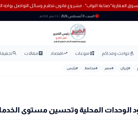
تنظيم المؤسسي للسوق العقارية
"صناعة النواب" : مشروع قانون تنظيم وسائل 
schedule
السبت 8 أغسطس 2026
٢٥ صفر ١٤٤٨ هـ
search
article
trending_up
interests
gavel
حوادث ومحاكم
منوعات
اقتصاد
مقالات
تحقيقات
#
إيران
#
مصر
#
محافظ
#
رئيس
هود الوحدات المحلية وتحسين مستوى الخدم