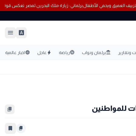
التواصل يواجه التزييف العميق ويحمي الأطفال
برلماني: زيارة ملك البحرين ل
menu
font_download
language
bolt
sports_soccer
account_balance
 وتقارير
برلمان ونواب
رياضة
عاجل
اخبار عالمية
ات للمواطنين
content_copy
bookmark_border
content_copy