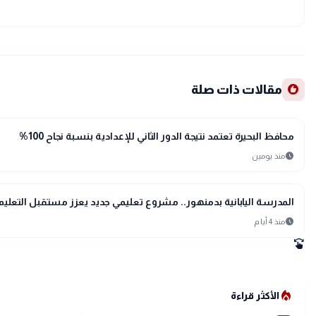
recommend
مقالات ذات صلة
location_city
بحراوي
محافظ البحيرة تعتمد نتيجة الدور الثاني للإعدادية بنسبة نجاح 100%
schedule
منذ يومين
location_city
بحراوي
المدرسة اليابانية بدمنهور.. مشروع تعليمي جديد يعزز مستقبل التعليم 
schedule
منذ 4 أيام
swipe
local_fire_department
الأكثر قراءة