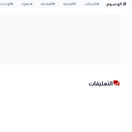
tag
الوسوم:
#الخدمات
#المحلية
#المقدمة
#جهود
#الوحدات
forum
التعليقات