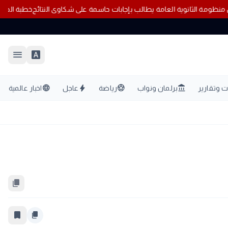
لحكومة عن منظومة الثانوية العامة يطالب بإجابات حاسمة على شكاوى النتائ
menu
font_download
language
bolt
sports_soccer
account_balance
 وتقارير
برلمان ونواب
رياضة
عاجل
اخبار عالمية
content_copy
bookmark_border
content_copy