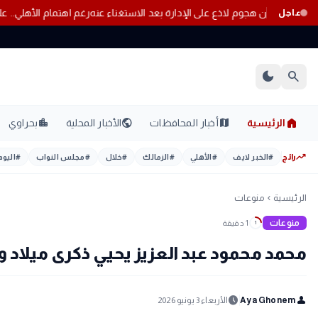
طاليا
لاعب الزمالك يشن هجوم لاذع على الإدارة بعد الاستغناء عنه
رغم اهتما
عاجل
dark_mode
search
home
location_city
public
map
الرئيسية
أخبار المحافظات
الأخبار المحلية
بحراوي
trending_up
رائج
#
الخبر لايف
#
الأهلي
#
الزمالك
#
خلال
#
مجلس النواب
#
اليوم
الرئيسية
منوعات
chevron_left
منوعات
1 دقيقة
1
محمد محمود عبد العزيز يحيي ذكرى ميلاد وا
schedule
person
Aya Ghonem
الأربعاء 3 يونيو 2026