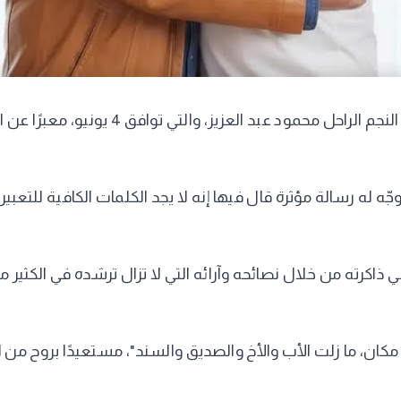
أحيا الفنان والمنتج محمد محمود عبد العزيز
ه رسالة مؤثرة قال فيها إنه لا يجد الكلمات الكافية للتعبير 
كرته من خلال نصائحه وآرائه التي لا تزال ترشده في الكثير من 
ا زلت الأب والأخ والصديق والسند"، مستعيدًا بروح من الحنين