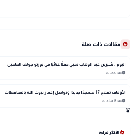
recommend
مقالات ذات صلة
interests
منوعات
اليوم.. شيرين عبد الوهاب تحيي حفلًا غنائيًا في بورتو جولف العلمين
schedule
منذ لحظات
interests
منوعات
الأوقاف تفتتح 17 مسجدًا جديدًا وتواصل إعمار بيوت الله بالمحافظات
schedule
منذ 15 ساعات
swipe
local_fire_department
الأكثر قراءة