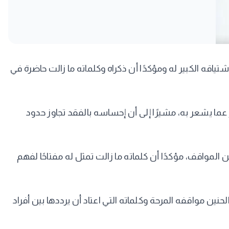
 ذكرى ميلاد والده النجم الراحل محمود عبد العزيز، والتي توافق 4 يونيو، معبرًا عن اشتياقه الكبير له ومؤكدًا أن ذكراه وكلماته ما زالت حاضرة في
عما يشعر به، مشيرًا إلى أن إحساسه بالفقد تجاوز حدود
المواقف، مؤكدًا أن كلماته ما زالت تمثل له مفتاحًا لفهم
 مواقفه المرحة وكلماته التي اعتاد أن يرددها بين أفراد