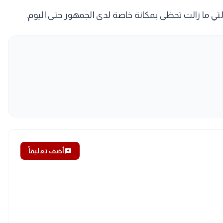
ة التي ما زالت تحظى بمكانة خاصة لدى الجمهور حتى اليوم.
add_comment
أضف تعليقاً