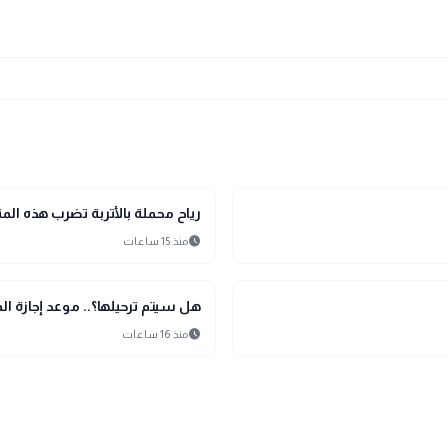
interests
منوعات
رياح محملة بالأتربة تضرب هذه ا
schedule
منذ 15 ساعات
interests
منوعات
هل سيتم ترحيلها؟.. موعد إجازة المول
schedule
منذ 16 ساعات