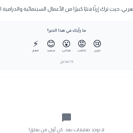
ربي، حيث ترك إرثًا فنيًا كبيرًا من الأعمال السينمائية والدرامي
ما رأيك في هذا الخبر؟
⚡
😊
😮
😡
😢
حزين
غاضب
مفاجئ
سعيد
مهم
٢٥
تفاعل
chat_bubble_outline
لا توجد تعليقات بعد. كن أول من يعلق!