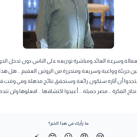
عمالة وسرعة العائد ومباشرة توزيعه على الناس دون تدخل الدولة
نين جريئة وواعية وسريعة ومتحررة من الروتين العقيم ... هل 
 وستجدوا أن آثاره ستكون رائعة وستحقق نتائج مذهلة وفي وقت قص
كرة ... مصر جميلة ... أعيدوا اكتشافها ... افعلوها ولن تندموا ..
ما رأيك في هذا الخبر؟