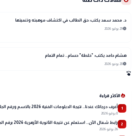
recommend
مقالات ذات صلة
article
مقالات
د. محمد سعد يكتب: حق الطالب في اكتشاف موهبته وتنميتها
schedule
29 يوليو 2026
article
مقالات
هشام حامد يكتب: "خلطة" حسام.. تمام التمام
schedule
28 يونيو 2026
swipe
local_fire_department
الأكثر قراءة
أعرف درجاتك عندنا.. نتيجة الدبلومات الفنية 2026 بالاسم ورقم الجلوس
1
8 يوليو 2026
رابط شغال الآن.. استعلم عن نتيجة الثانوية الأزهرية 2026 برقم الجلوس عبر بوابة الأزهر
2
26 يوليو 2026