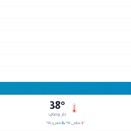
38
°
حار وصافٍ
nights_stay
thermostat
عظمى
38
°
صغرى
26
°