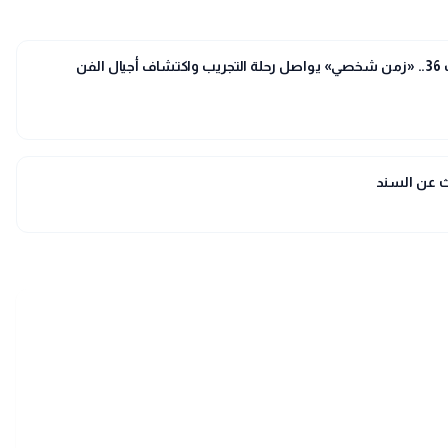
إيمان مكاوي تكتب: صالون الشباب 36.. «زمن شخصي» يواصل رحلة التجريب واكتشاف أجيال الفن
حث عن السند