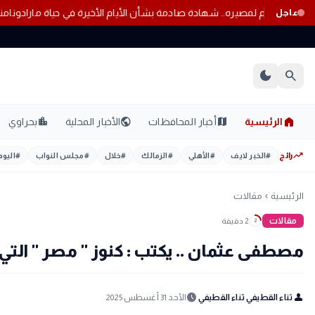
ق خدماتها إلكترونيًا
استسلم لمصيره.. شهادة صادمة بشأن الأيام الأخيرة في ح
عاجل
dark_mode
search
home
location_city
public
map
الرئيسية
أخبار المحافظات
الأخبار المحلية
بحراوي
trending_up
رائج
#
الخبر لايف
#
الأهلي
#
الزمالك
#
خلال
#
مجلس النواب
#
اليوم
الرئيسية
مقالات
chevron_left
مقالات
2 دقيقة
2
مصطفى عثمان .. يكتب : كنوز " مصر " التي
schedule
person
ثناء القطيفي ثناء القطيفي
الأحد 31 أغسطس 2025