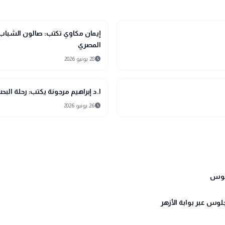
article
مقالات
المصري
schedule
28 يونيو 2026
article
مقالات
ا.د إبراهيم مرجونة يكتب: رحلة الب
schedule
26 يونيو 2026