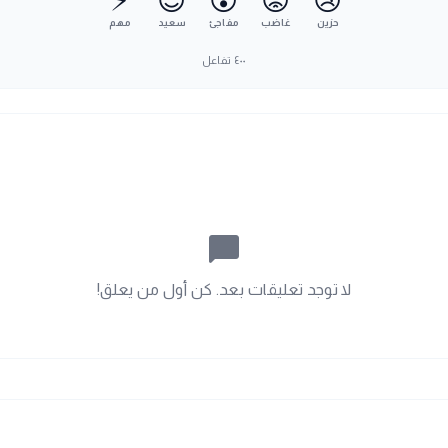
⚡
😊
😮
😡
😢
حزين
غاضب
مفاجئ
سعيد
مهم
٤٠٠
تفاعل
chat_bubble_outline
لا توجد تعليقات بعد. كن أول من يعلق!