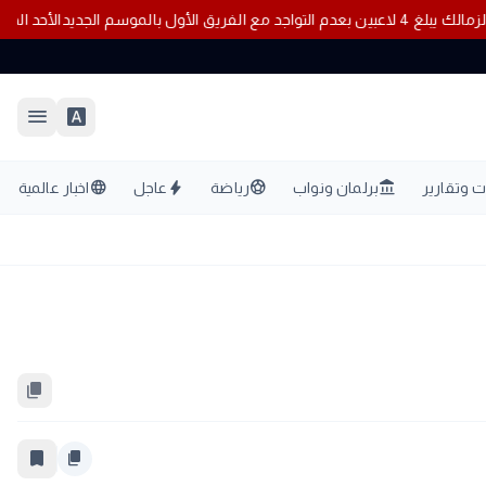
الزمالك يبلغ 4 لاعبين بعدم التواجد مع الفريق الأول بالموسم الجديد
menu
font_download
language
bolt
sports_soccer
account_balance
 وتقارير
برلمان ونواب
رياضة
عاجل
اخبار عالمية
content_copy
bookmark_border
content_copy