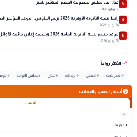
غدًا.. بدء تطبيق منظومة الخصم المباشر للخبز
3
31 يوليو 2026
رابط نتيجة الثانوية الأزهرية 2026 برقم الجلوس.. موعد المؤتمر الصحفي وتفاصيل أسماء الأوائل
4
26 يوليو 2026
موعد حسم نتيجة الثانوية العامة 2026 وحقيقة إعلان قائمة الأوائل
5
25 يوليو 2026
trending_up
الأكثر رواجاً
#
الخبر لايف
#
الأهلي
#
الزمالك
#
خلال
#
مجلس النواب
#
اليوم
monetization_on
أسعار الذهب والعملات
الذهب
النوع
✦
عيار 24