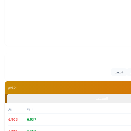
#
جنيه
05:01 م
العملات
شراء
بيع
6,903
6,937