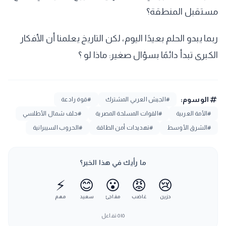
مستقبل المنطقة؟
ربما يبدو الحلم بعيدًا اليوم، لكن التاريخ يعلمنا أن الأفكار
الكبرى تبدأ دائمًا بسؤال صغير: ماذا لو ؟
tag
الوسوم:
#الجيش العربي المشترك
#قوة رادعة
#الأمة العربية
#القوات المسلحة المصرية
#حلف شمال الأطلسي
#الشرق الأوسط
#تهديدات أمن الطاقة
#الحروب السيبرانية
ما رأيك في هذا الخبر؟
⚡
😊
😮
😡
😢
حزين
غاضب
مفاجئ
سعيد
مهم
٥١٥
تفاعل