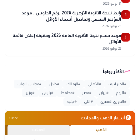
31 يوليو 2026
رابط نتيجة الثانوية الأزهرية 2026 برقم الجلوس.. موعد
4
المؤتمر الصحفي وتفاصيل أسماء الأوائل
26 يوليو 2026
موعد حسم نتيجة الثانوية العامة 2026 وحقيقة إعلان قائمة
5
الأوائل
25 يوليو 2026
trending_up
الأكثر رواجاً
#
الخبر لايف
#
الأهلي
#
الزمالك
#
خلال
#
مجلس النواب
#
اليوم
#
إيران
#
مصر
#
محافظ
#
رئيس
#
وزير
#
الدوري المصري
#
التي
#
جنيه
monetization_on
أسعار الذهب والعملات
08:58 م
الذهب
العملات