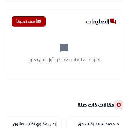
forum
التعليقات
add_comment
أضف تعليقاً
chat_bubble_outline
لا توجد تعليقات بعد. كن أول من يعلق!
recommend
مقالات ذات صلة
article
article
مقالات
مقالات
د. محمد سعد يكتب: حق
إيمان مكاوي تكتب: صالون