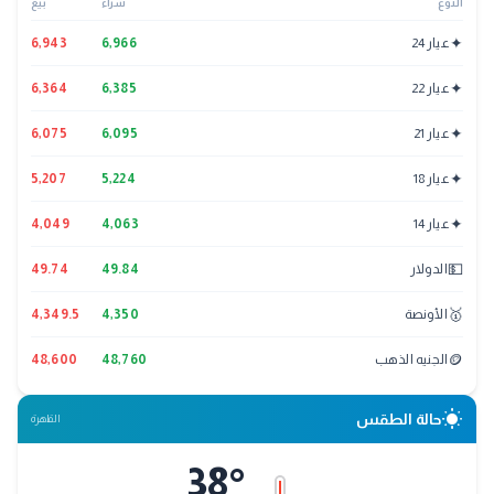
النوع
شراء
بيع
✦
عيار 24
6,966
6,943
✦
عيار 22
6,385
6,364
✦
عيار 21
6,095
6,075
✦
عيار 18
5,224
5,207
✦
عيار 14
4,063
4,049
💵
الدولار
49.84
49.74
🥇
الأونصة
4,350
4,349.5
🪙
الجنيه الذهب
48,760
48,600
wb_sunny
حالة الطقس
القاهرة
38
°