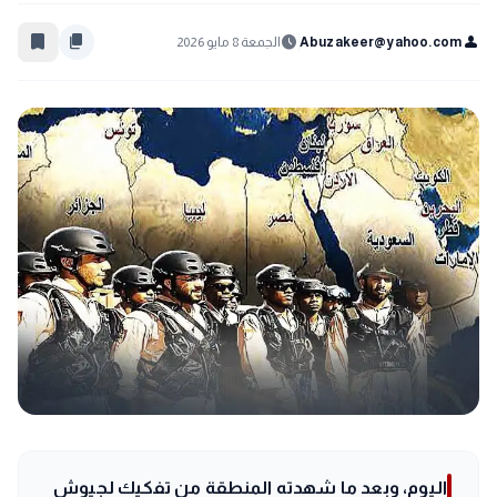
bookmark_border
content_copy
schedule
person
Abuzakeer@yahoo.com
الجمعة 8 مايو 2026
اليوم، وبعد ما شهدته المنطقة من تفكيك لجيوش