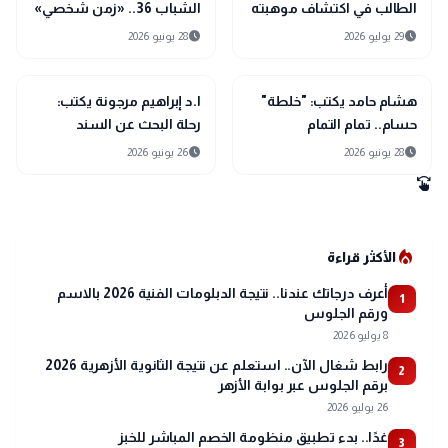
الطالب في اكتشاف موهبته
الشباب 36.. «زمن شخصي»
وتنميتها
يواصل رحلة التجريب
schedule
schedule
29 يوليو 2026
28 يونيو 2026
واكتشاف أجيال الفن
المصري
article
article
مقالات
مقالات
هشام حامد يكتب: "خلطة"
ا.د إبراهيم مرجونة يكتب:
حسام.. تمام التمام
رحلة البحث عن السند
schedule
schedule
28 يونيو 2026
26 يونيو 2026
swipe
local_fire_department
الأكثر قراءة
أعرف درجاتك عندنا.. نتيجة الدبلومات الفنية 2026 بالاسم
1
ورقم الجلوس
8 يوليو 2026
رابط شغال الآن.. استعلم عن نتيجة الثانوية الأزهرية 2026
2
برقم الجلوس عبر بوابة الأزهر
26 يوليو 2026
غدًا.. بدء تطبيق منظومة الخصم المباشر للخبز
3