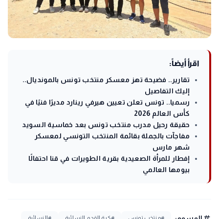
اقرأ أيضاً:
تقارير.. فضيحة تهز معسكر منتخب تونس بالمونديال..
إليك التفاصيل
رسميا.. تونس تعلن تعيين هيرفي رينارد مديرًا فنيًا في
كأس العالم 2026
حقيقة رحيل مدرب منتخب تونس بعد خماسية السويد
مفاجآت بالجملة بقائمة المنتخب التونسي لمعسكر
شهر مارس
إفطار للمرأة الصعيدية بقرية الطويرات في قنا احتفالًا
بيومها العالمي
tag
الوسوم:
#منتخب تونس
#كرة القدم النسائية
#النسائية