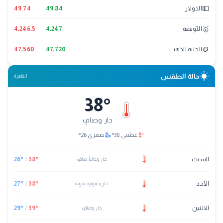
💵
الدولار
49.84
49.74
🥇
الأونصة
4,247
4,246.5
🪙
الجنيه الذهب
47,720
47,560
wb_sunny
حالة الطقس
القاهرة
38
°
حار وصافٍ
nights_stay
thermostat
عظمى
38
°
صغرى
26
°
السبت
°
38
/
°
26
حار وغالباً صافٍ
الأحد
°
38
/
°
27
حار وغيوم متفرقة
الاثنين
°
39
/
°
29
حار وصافٍ