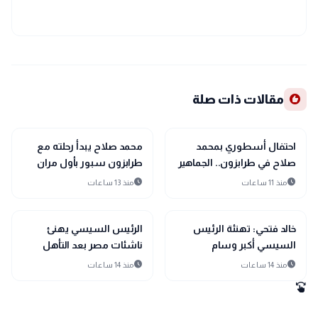
recommend
مقالات ذات صلة
sports_soccer
sports_soccer
رياضة
رياضة
احتفال أسطوري بمحمد
محمد صلاح يبدأ رحلته مع
صلاح في طرابزون.. الجماهير
طرابزون سبور بأول مران
التركية تهتف باسم الفرعون
استعدادًا لانطلاق الدوري
schedule
schedule
منذ 11 ساعات
منذ 13 ساعات
خلال حفل تقديمه الرسمي
التركي
sports_soccer
sports_soccer
رياضة
رياضة
خالد فتحي: تهنئة الرئيس
الرئيس السيسي يهنئ
السيسي أكبر وسام
ناشئات مصر بعد التأهل
لناشئات اليد ودافع لمواصلة
التاريخي إلى نصف نهائي
schedule
schedule
منذ 14 ساعات
منذ 14 ساعات
الحلم المونديالي
مونديال اليد
swipe