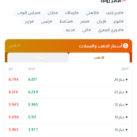
trending_up
الأكثر رواجاً
#
الخبر لايف
#
الأهلي
#
الزمالك
#
خلال
#
مجلس النواب
#
اليوم
#
إيران
#
مصر
#
محافظ
#
رئيس
#
وزير
#
الدوري المصري
#
التي
#
جنيه
monetization_on
أسعار الذهب والعملات
08:11 ص
الذهب
العملات
النوع
شراء
بيع
✦
عيار 24
6,817
6,794
✦
عيار 22
6,249
6,228
✦
عيار 21
5,965
5,945
✦
عيار 18
5,113
5,096
✦
عيار 14
3,977
3,963