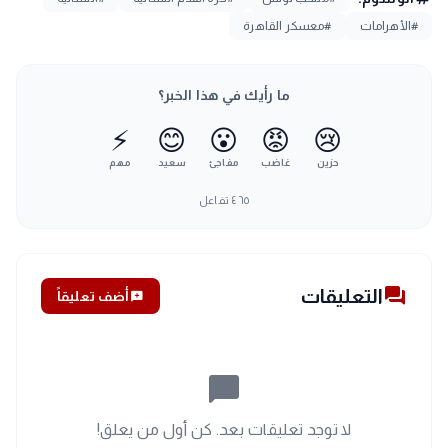
#الأهرامات
#معسكر القاهرة
ما رأيك في هذا الخبر؟
⚡
😊
😮
😡
😢
حزين
غاضب
مفاجئ
سعيد
مهم
٤٦٥
تفاعل
forum
التعليقات
add_comment
أضف تعليقاً
chat_bubble_outline
لا توجد تعليقات بعد. كن أول من يعلق!