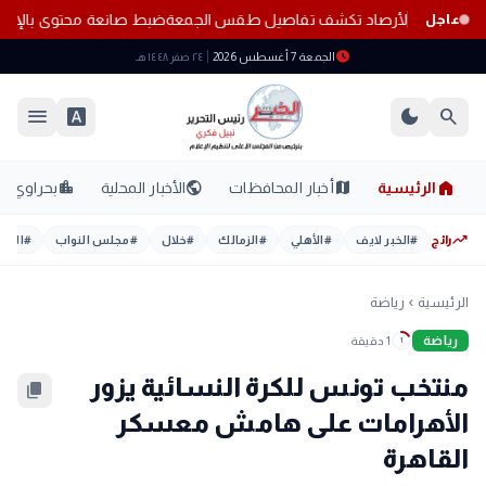
 هذه المناطق.. الأرصاد تكشف تفاصيل طقس الجمعة
ضبط صانعة محتوى بالإسك
عاجل
schedule
الجمعة 7 أغسطس 2026
٢٤ صفر ١٤٤٨ هـ
menu
font_download
dark_mode
search
home
location_city
public
map
الرئيسية
أخبار المحافظات
الأخبار المحلية
بحراوي
trending_up
رائج
#
الخبر لايف
#
الأهلي
#
الزمالك
#
خلال
#
مجلس النواب
#
اليوم
الرئيسية
رياضة
chevron_left
رياضة
1 دقيقة
1
منتخب تونس للكرة النسائية يزور
content_copy
الأهرامات على هامش معسكر
القاهرة