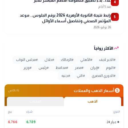
غدًا.. بدء تطبيق منظومة الخصم المباشر للخبز
4
منذ 5 أيام
رابط نتيجة الثانوية الأزهرية 2026 برقم الجلوس.. موعد
5
المؤتمر الصحفي وتفاصيل أسماء الأوائل
26 يوليو 2026
trending_up
الأكثر رواجاً
#
الخبر لايف
#
الأهلي
#
الزمالك
#
خلال
#
مجلس النواب
#
اليوم
#
إيران
#
مصر
#
محافظ
#
رئيس
#
وزير
#
الدوري المصري
#
التي
#
جنيه
monetization_on
أسعار الذهب والعملات
05:15 ص
الذهب
العملات
النوع
شراء
بيع
✦
عيار 24
6,789
6,766