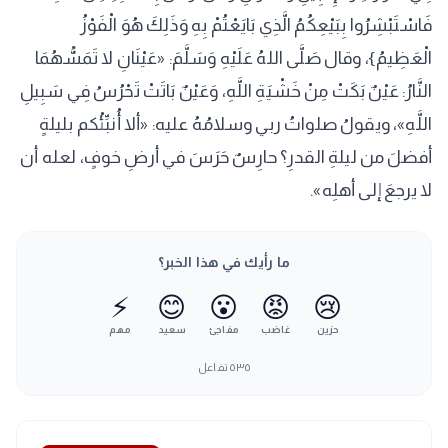
فَاسْتَبْشِرُوا بِبَيْعِكُمُ الَّذِي بَايَعْتُمْ بِهِ وَذَلِكَ هُوَ الْفَوْزُ
الْعَظِيمُ}، وقال صَلَّى اللهُ عَلَيْهِ وَسَلَّمَ: «عَيْنَانِ لا تَمَسُّهُمَا
النَّارُ: عَيْنٌ بَكَتْ مِنْ خَشْيَةِ اللَّهِ، وَعَيْنٌ بَاتَتْ تَحْرُسُ فِي سَبِيلِ
اللَّهِ»، ويقولُ صلواتُ ربي وسلامُهُ عليه: «ألا أُنبِّئُكم بليلةٍ
أفضلَ من ليلةِ القدرِ؟ حارِسٌ حَرَسَ في أرضِ خوفٍ، لعله أن
لا يرجعَ إلى أهلِه».
ما رأيك في هذا الخبر؟
⚡
😊
😮
😡
😢
حزين
غاضب
مفاجئ
سعيد
مهم
٥٣٥
تفاعل