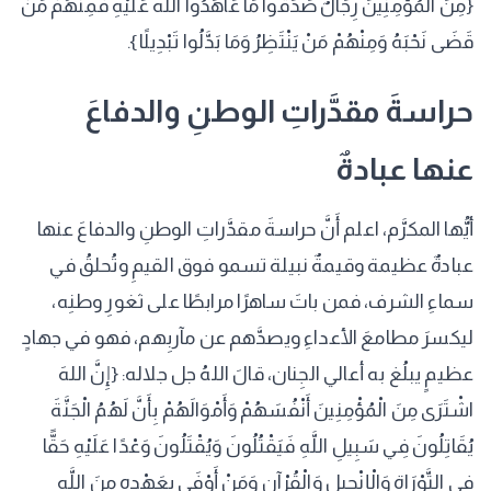
{مِنَ الْمُؤْمِنِينَ رِجَالٌ صَدَقُوا مَا عَاهَدُوا اللَّهَ عَلَيْهِ فَمِنْهُمْ مَنْ
قَضَى نَحْبَهُ وَمِنْهُمْ مَنْ يَنْتَظِرُ وَمَا بَدَّلُوا تَبْدِيلًا}.
حراسةَ مقدَّراتِ الوطنِ والدفاعَ
عنها عبادةٌ
أيُّها المكرَّم، اعلم أَنَّ حراسةَ مقدَّراتِ الوطنِ والدفاعَ عنها
عبادةٌ عظيمة وقيمةٌ نبيلة تسمو فوق القيمِ وتُحلقُ في
سماءِ الشرف، فمن باتَ ساهرًا مرابطًا على ثغورِ وطنِه،
ليكسرَ مطامعَ الأعداءِ ويصدَّهم عن مآربِهم، فهو في جهادٍ
عظيمٍ يبلُغ به أعالي الجِنان، قالَ اللهُ جل جلاله: {إِنَّ اللهَ
اشْتَرَى مِنَ الْمُؤْمِنِينَ أَنْفُسَهُمْ وَأَمْوَالَهُمْ بِأَنَّ لَهُمُ الْجَنَّةَ
يُقَاتِلُونَ فِي سَبِيلِ اللَّهِ فَيَقْتُلُونَ وَيُقْتَلُونَ وَعْدًا عَلَيْهِ حَقًّا
فِي التَّوْرَاةِ وَالْإِنْجِيلِ وَالْقُرْآنِ وَمَنْ أَوْفَى بِعَهْدِهِ مِنَ اللَّهِ