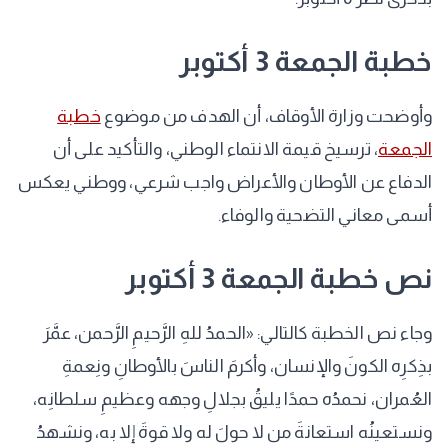
خطبة الجمعة 3 أكتوبر
وأوضحت وزارة الأوقاف، أن الهدف من موضوع
خطبة
الجمعة
، ترسيخ قيمة الانتماء الوطني، والتأكيد على أن
الدفاع عن الأوطان والأعراض واجب شرعي، ووطني يعكس
أسمى معاني التضحية والوفاء.
نص خطبة الجمعة 3 أكتوبر
وجاء نص الخطبة كالتالي: «الحمدُ للهِ الرَّحيمِ الرَّحمن، عمَّرَ
بذِكرِه الكونَ والإنسان، وأكرمَ الناسَ بالأوطانِ ونِعمةِ
العُمران، نحمدُه حمدًا يليقُ بجلالِ وجهه وعظيمِ سلطانِه،
ونستعينُه استعانةَ من لا حولَ له ولا قوةَ إلا به، ونشهدُ