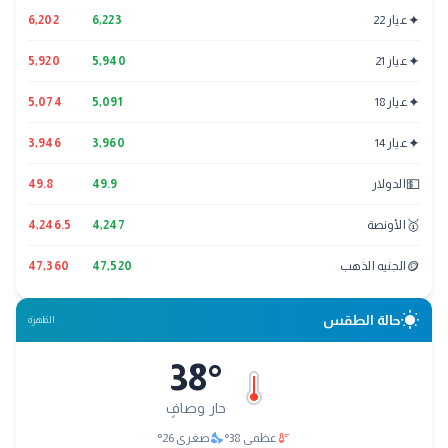
✦
عيار 22
6,223
6,202
✦
عيار 21
5,940
5,920
✦
عيار 18
5,091
5,074
✦
عيار 14
3,960
3,946
💵
الدولار
49.9
49.8
🥇
الأونصة
4,247
4,246.5
🪙
الجنيه الذهب
47,520
47,360
wb_sunny
حالة الطقس
القاهرة
38
°
حار وصافٍ
nights_stay
thermostat
عظمى
38
°
صغرى
26
°