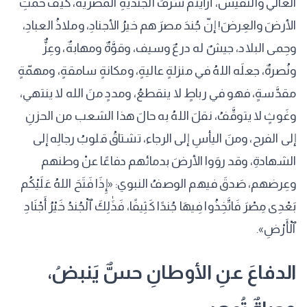
الغالي والنفيس، أرأيتم شرفَ الجنديَّةِ المصريَّة، كيف حمتِ
الأرضَ والعِرضَ! إنّ جُندَ مصرَ هم خيرُ الأجنادِ، وملاذُ العبادِ،
وحِمى البلاد، جيشٌ له درعٌ وسيف، وقوَّةٌ ومهابةٌ، وعِزٌّ
ونُصرةٌ، جعلَه اللهُ في منزلةٍ عاليةٍ، ومكانةٍ سامقةٍ، ومهمّةٍ
مقدَّسةٍ، فهو في رباطٍ لا ينقطعُ، ومددٍ منَ الله لا ينتهي،
وغَوثٍ لا يتوقَّفُ، نقلَ اللهُ به حالَ هذا الشعب من الحزنِ
إلى الفرح، ومنَ اليأسِ إلى الرجاء، تشتاقُ قلوبُ رجالِه إلى
الشهادةِ، وقد روَوا الأرضَ بدمائهم دفاعًا عنْ وطنهم
وعِرضهم، صَدقَ فيهم الوصفُ النبوي: «إِذَا فَتَحَ اللهُ عَلَيْكُم
بَعْدِى مِصْرَ فَاتَّخِذُوا فِيهَا جُندًا كَثِيفًا، فَذَٰلِكَ ٱلْجُندُ خَيْرُ أَجْنَادِ
ٱلْأَرْضِ».
الدفاعَ عنِ الأوطانِ حسٌّ يَنبضُ،