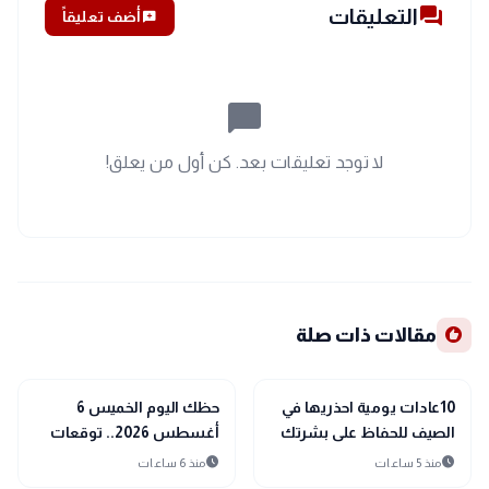
forum
التعليقات
add_comment
أضف تعليقاً
chat_bubble_outline
لا توجد تعليقات بعد. كن أول من يعلق!
recommend
مقالات ذات صلة
interests
interests
منوعات
منوعات
10عادات يومية احذريها في
حظك اليوم الخميس 6
الصيف للحفاظ على بشرتك
أغسطس 2026.. توقعات
الأبراج على الصعيد المهني
schedule
schedule
منذ 5 ساعات
منذ 6 ساعات
والعاطفي والصحي