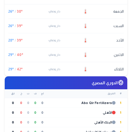
الجمعة
°
38
/
°
26
حار وصافٍ
السبت
°
39
/
°
26
حار وصافٍ
الأحد
°
39
/
°
28
حار وصافٍ
الاثنين
°
40
/
°
29
حار وصافٍ
الثلاثاء
°
42
/
°
29
حار وصافٍ
sports_soccer
الدوري المصري
#
الفريق
لع
ف
ت
خ
نق
0
0
0
0
0
Abo Qir Fertilizers
1
1
الأهلي
0
0
0
0
0
1
البنك الأهلي
0
0
0
0
0
1
سيراميكا كليوباترا
0
0
0
0
0