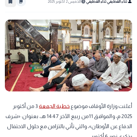
bookmark_border
content_copy
schedule
person
ثناء القطيفي ثناء القطيفي
الخميس 2 أكتوبر 2025
أعلنت وزارة الأوقاف موضوع
خطبة الجمعة
3 من أكتوبر
2025 م، والموافق 11من ربيع الآخر 1447 هـ، بعنوان: «شرف
الدفاع عن الأوطان»، والتي تأتي بالتزامن مع حلول الاحتفال
بذكرى نصر 6 أكتوبر.