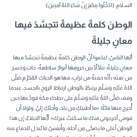
السلام: {ادْخُلُوا مِصْرَ إِنْ شَاءَ اللهُ آمِنِينَ}.
الوطنَ كلمةٌ عظيمةٌ تتجسَّدُ فيها
معانٍ جليلةٌ
أيّها الناسُ، اعلموا أنّ الوطنَ كلمةٌ عظيمةٌ تتجسَّدُ فيها
معانٍ جليلةٌ، تتلألأُ بين حروفِها أنوارٌ ساطعةٌ، خابَ وخسرَ
من نعتَه بأنَّه حفنةٌ من ترابٍ، فها هو الجنابُ المُكرَّم صَلَّى
اللهُ عَلَيْهِ وَسَلَّمَ يرتبطُ بالوطنِ ارتباطَ الروحِ بالجسدِ، عندما
وقف صَلَّى اللهُ عَلَيْهِ وَسَلَّمَ على بطحاء مكةَ فودَّعها حين
أُخرج منها قائلًا: «ما أطيبَكِ من بلد، وأحبَّكِ إليَّ، ولولا أن
قومي أخرجوني منك ما سكنتُ غيرك». أيُّها النبلاءُ، إن هذا
الوطنَ أغلى ما يضحَّى مِن أجله، وأَنفَسُ ما يُبذل للدفاع عنه