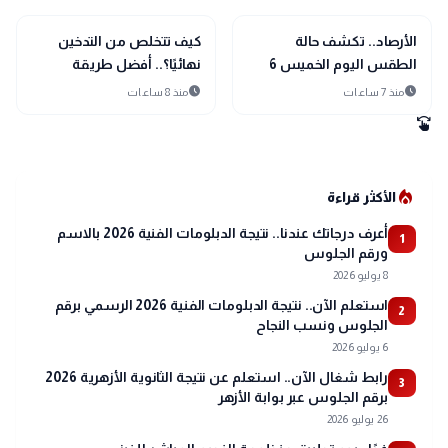
interests
interests
منوعات
منوعات
الأرصاد.. تكشف حالة
كيف تتخلص من التدخين
الطقس اليوم الخميس 6
نهائيًا؟.. أفضل طريقة
أغسطس 2026
للإقلاع وأسباب نجاحها
schedule
schedule
منذ 7 ساعات
منذ 8 ساعات
swipe
local_fire_department
الأكثر قراءة
أعرف درجاتك عندنا.. نتيجة الدبلومات الفنية 2026 بالاسم
1
ورقم الجلوس
8 يوليو 2026
استعلم الآن.. نتيجة الدبلومات الفنية 2026 الرسمي برقم
2
الجلوس ونسب النجاح
6 يوليو 2026
رابط شغال الآن.. استعلم عن نتيجة الثانوية الأزهرية 2026
3
برقم الجلوس عبر بوابة الأزهر
26 يوليو 2026