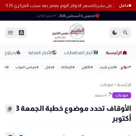
سعر الدولار اليوم بمصر بعد سحب المركزي 23.25 مليار دولار من البنوك
عاجل
schedule
الخميس 6 أغسطس 2026
٢٣ صفر ١٤٤٨ هـ
menu
font_download
dark_mode
search
home
location_city
public
map
الرئيسية
أخبار المحافظات
الأخبار المحلية
بحراوي
trending_up
رائج
#
الخبر لايف
#
الأهلي
#
الزمالك
#
خلال
#
مجلس النواب
#
اليوم
الرئيسية
منوعات
chevron_left
منوعات
4 دقيقة
4
الأوقاف تحدد موضوع خطبة الجمعة 3
content_copy
أكتوبر