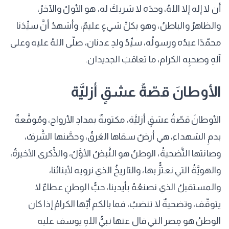
أن لا إله إلا اللهُ، وحدَه لا شريكَ له، هو الأولُ والآخرُ،
والظاهرُ والباطنُ، وهو بكلِّ شيءٍ عليمٌ، وأشهدُ أنَّ سيِّدَنا
محمّدًا عبدُه ورسولُه، سيِّدُ ولدِ عدنان، صلّى اللهُ عليه وعلى
آلهِ وصحبِه الكرام، ما تعاقبَ الجديدان.
الأوطانَ قصّةُ عشقٍ أزليَّة
الأوطانَ قصّةُ عشقٍ أزليَّة، مكتوبةٌ بمدادِ الأرواح، ومُوقَّعةٌ
بدمِ الشهداء، هي أرضٌ سقاها العَرقُ، وحصَّنها الشَّرفُ،
وصانتها التَّضحيةُ، الوطنُ هو النَّبضُ الأوَّلُ، والذِّكرى الأخيرةُ،
والهويَّةُ التي نعتزُّ بها، والتاريخُ الذي نرويه لأبنائنا،
والمستقبلُ الذي نصنعُهُ بأيدينا، حبُّ الوطنِ عطاءٌ لا
يتوقّف، وتضحيةٌ لا تنضبُ، فما بالكم أيّها الكرامُ إذا كان
الوطنُ هو مِصر التي قال عنها نبيُّ اللهِ يوسف عليه