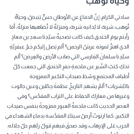
وحياةٌ تُوهب
سادتي الكرام، إنَّ الدفاعَ عنِ الأوطانِ حسٌّ يَنبضُ، وحياةٌ
تُوهب، شرفٌ لا يُدانيه شرفٌ، ومنزلةٌ لا تُضاهيها منزلةٌ، أمَا
رأيتم يومَ الخندق كيف كانت تضحيةُ سيّدِنا سعدِ بنِ معاذٍ
الذي اهتزَّ لموته عرشُ الرحمن؟ ألم يَصل إليكم خبرُ عبقريَّةِ
سيّدِنا سلمانَ الفارسي التي صانتِ الأرضَ والعِرضَ؟ ألم
تحكِ كتبُ السِّير عن ملحمةِ حفرِ الخندق التي جمعت كلَّ
أطياف المجتمعِ وسْطَ صيحاتِ التكبير الممزوجة
بالبُشريات؟ ألمْ يشهدِ التاريخُ عظمةَ حِطّين وعينِ جالوت
وغيرها من معارك الحفاظ على التراب المقدَّس؟ وفي
العصر الحديثِ كانت ملحمةُ العبور ممزوجةً بنفس صيحاتِ
التكبير، كما ارتوتْ أرضُ سيناءَ المقدَّسة بدماءِ الشهداء في
الحربِ عَلى الإرهاب، وقد صدقَ فيهم قولُ ربّهم جلّ جلاله: