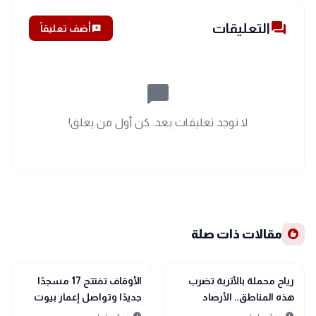
forum
التعليقات
add_comment
أضف تعليقاً
chat_bubble_outline
لا توجد تعليقات بعد. كن أول من يعلق!
recommend
مقالات ذات صلة
interests
interests
منوعات
منوعات
رياح محملة بالأتربة تضرب
الأوقاف تفتتح 17 مسجدًا
هذه المناطق.. الأرصاد
جديدًا وتواصل إعمار بيوت
تكشف تفاصيل طقس
الله بالمحافظات