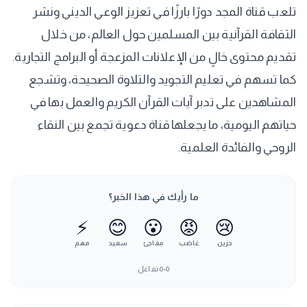
تلعب قناة المجد دورًا بارزًا في تعزيز الوعي الديني ونشر
الثقافة القرآنية بين المسلمين حول العالم، من خلال
تقديم محتوى خالٍ من الإعلانات المزعجة أو البرامج التجارية.
كما تسهم في تعليم التجويد والتلاوة الصحيحة، وتشجع
المشاهدين على تدبر آيات القرآن الكريم والعمل بها في
حياتهم اليومية، ما يجعلها قناة دعوية تجمع بين النقاء
الروحي والفائدة العلمية.
ما رأيك في هذا الخبر؟
⚡
😊
😮
😡
😢
حزين
غاضب
مفاجئ
سعيد
مهم
٥٠٥
تفاعل