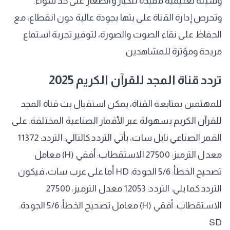
وسيلة تعليمية مفيدة للكبار والصغار على حد سواء.
وتحرص إدارة القناة على بثها بجودة عالية دون انقطاع، مع
الحفاظ على نقاء الصوت والصورة، لتوفير تجربة استماع
مريحة ومؤثرة للمشاهدين.
تردد قناة المجد للقرآن الكريم 2025
للمهتمين بمتابعة القناة، يمكن استقبال بث قناة المجد
للقرآن الكريم بسهولة عبر الأقمار الصناعية المختلفة. على
القمر الصناعي نايل سات، يأتي التردد كالتالي: التردد: 11372
معدل الترميز: 27500 الاستقطاب: أفقي (H) معامل
تصحيح الخطأ: 5/6 الجودة: HD أما على عرب سات، فيكون
التردد كما يلي: التردد: 12053 معدل الترميز: 27500
الاستقطاب: أفقي (H) معامل تصحيح الخطأ: 5/6 الجودة:
SD