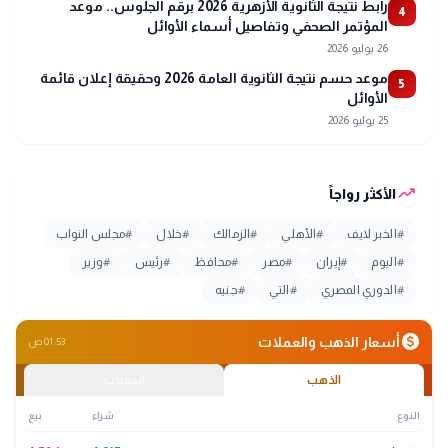
رابط نتيجة الثانوية الأزهرية 2026 برقم الجلوس.. موعد
4
المؤتمر الصحفي وتفاصيل أسماء الأوائل
26 يوليو 2026
موعد حسم نتيجة الثانوية العامة 2026 وحقيقة إعلان قائمة
5
الأوائل
25 يوليو 2026
trending_up
الأكثر رواجاً
#
الخبر لايف
#
الأهلي
#
الزمالك
#
خلال
#
مجلس النواب
#
اليوم
#
إيران
#
مصر
#
محافظ
#
رئيس
#
وزير
#
الدوري المصري
#
التي
#
جنيه
monetization_on
أسعار الذهب والعملات
01:53 ص
الذهب
العملات
النوع
شراء
بيع