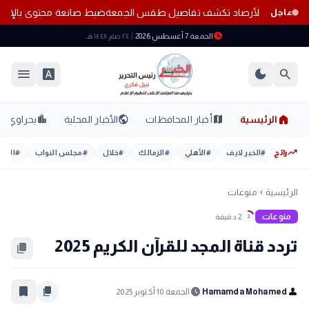
هذه المناطق.. الأرصاد تكشف تفاصيل طقس الجمعة
ضبط صانعة محتوى بالإسك
عاجل
schedule
الجمعة 7 أغسطس 2026
٢٤ صفر ١٤٤٨ هـ
menu
font_download
dark_mode
search
home
location_city
public
map
الرئيسية
أخبار المحافظات
الأخبار المحلية
بحراوي
trending_up
رائج
#
الخبر لايف
#
الأهلي
#
الزمالك
#
خلال
#
مجلس النواب
#
اليوم
الرئيسية
منوعات
chevron_left
منوعات
2 دقيقة
2
تردد قناة المجد للقرآن الكريم 2025
content_copy
bookmark_border
content_copy
schedule
person
Hamamda Mohamed
الجمعة 10 أكتوبر 2025