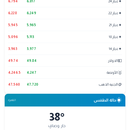
✦
عيار 24
6,817
6,794
✦
عيار 22
6,249
6,228
✦
عيار 21
5,965
5,945
✦
عيار 18
5,113
5,096
✦
عيار 14
3,977
3,963
💵
الدولار
49.84
49.74
🥇
الأونصة
4,247
4,246.5
🪙
الجنيه الذهب
47,720
47,560
wb_sunny
حالة الطقس
القاهرة
38
°
حار وصافٍ