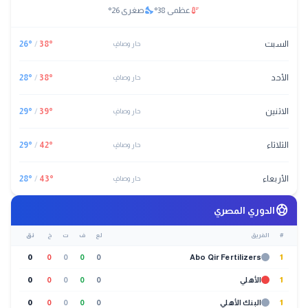
nights_stay
thermostat
عظمى
38
°
صغرى
26
°
السبت
°
38
/
°
26
حار وصافٍ
الأحد
°
38
/
°
28
حار وصافٍ
الاثنين
°
39
/
°
29
حار وصافٍ
الثلاثاء
°
42
/
°
29
حار وصافٍ
الأربعاء
°
43
/
°
28
حار وصافٍ
sports_soccer
الدوري المصري
#
الفريق
لع
ف
ت
خ
نق
0
0
0
0
0
Abo Qir Fertilizers
1
1
الأهلي
0
0
0
0
0
1
البنك الأهلي
0
0
0
0
0