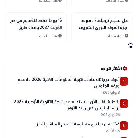
schedule
schedule
منذ 3 ساعات
منذ 4 ساعات
الجمعة
interests
interests
منوعات
منوعات
هل سيتم ترحيلها؟.. موعد
16 يومًا فقط للتقديم في حج
إجازة المولد النبوي الشريف
القرعة 2027 وهذه طرق
2026
التسجيل الرسمية
schedule
schedule
منذ 4 ساعات
منذ 5 ساعات
swipe
local_fire_department
الأكثر قراءة
أعرف درجاتك عندنا.. نتيجة الدبلومات الفنية 2026 بالاسم
1
ورقم الجلوس
8 يوليو 2026
رابط شغال الآن.. استعلم عن نتيجة الثانوية الأزهرية 2026
2
برقم الجلوس عبر بوابة الأزهر
26 يوليو 2026
غدًا.. بدء تطبيق منظومة الخصم المباشر للخبز
3
منذ 6 أيام