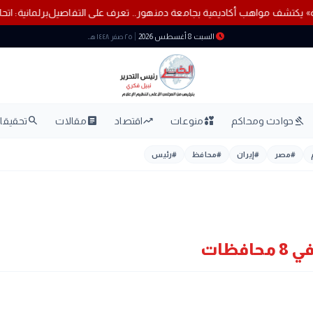
«صناع القادة» يكتشف مواهب أكاديمية بجامعة دمنهور.. تعرف على التفاصيل
schedule
السبت 8 أغسطس 2026
٢٥ صفر ١٤٤٨ هـ
search
article
trending_up
interests
gavel
حوادث ومحاكم
منوعات
اقتصاد
مقالات
تحقيقات
#
مصر
#
إيران
#
محافظ
#
رئيس