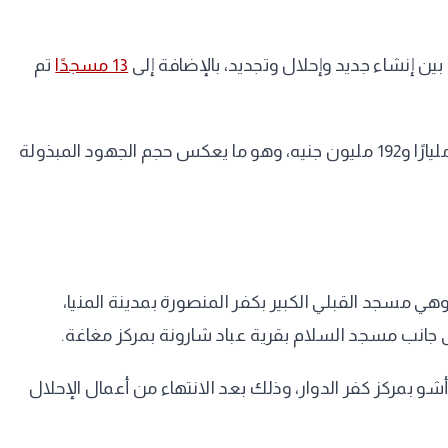
13 مسجدًا
تم
وأضافت أن إجمالي ما تم إحلاله وتجديده وصيانته وفرشه منذ يوليو 2014 وصل إلى 14709 مساجد، باستثمارات بلغت نحو 28 مليارًا و192 مليون جنيه، وهو ما يعكس حجم الجهود المبذولة
هي مسجد القبلي الكبير بكفر المنصورة بمدينة المنيا،
 بمركز كفر الدوار، وذلك بعد الانتهاء من أعمال الإحلال