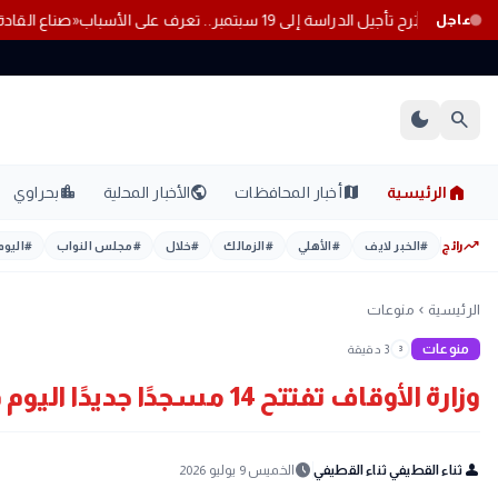
بات الطلاب
خبير تربوي يقترح تأجيل الدراسة إلى 19 سبتمبر.. تعرف على الأسباب
عاجل
dark_mode
search
home
location_city
public
map
الرئيسية
أخبار المحافظات
الأخبار المحلية
بحراوي
trending_up
رائج
#
الخبر لايف
#
الأهلي
#
الزمالك
#
خلال
#
مجلس النواب
#
اليوم
الرئيسية
منوعات
chevron_left
منوعات
3 دقيقة
3
وزارة الأوقاف تفتتح 14 مسجدًا جديدًا اليوم في 8 محافظات
schedule
person
ثناء القطيفي ثناء القطيفي
الخميس 9 يوليو 2026