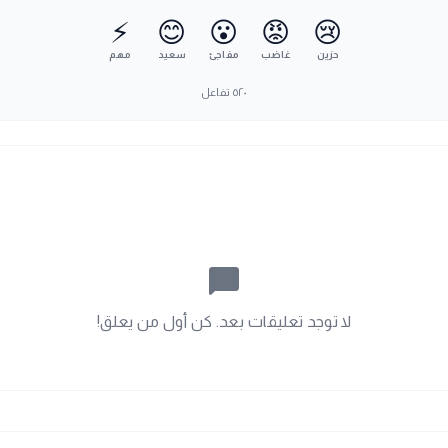
⚡
😊
😮
😡
😢
حزين
غاضب
مفاجئ
سعيد
مهم
٥٢٠
تفاعل
chat_bubble_outline
لا توجد تعليقات بعد. كن أول من يعلق!