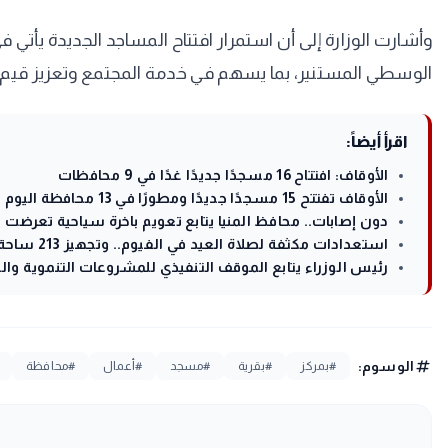
وأشارت الوزارة إلى أن استمرار افتتاح المساجد الجديدة يأتي في
الوسطي المستنير، بما يسهم في خدمة المجتمع وتعزيز قيم ا
اقرأ أيضاً:
الأوقاف: افتتاح 16 مسجدًا جديدًا غدًا في 9 محافظات
الأوقاف تفتتح 15 مسجدًا جديدًا ومطورًا في 13 محافظة اليوم
دون إصابات.. محافظ المنيا يتابع تعويم باخرة سياحية تعرض
استعدادات مكثفة لصلاة العيد في الفيوم.. وتجهيز 213 ساحة بمختلف المراكز
رئيس الوزراء يتابع الموقف التنفيذي للمشروعات التنموية وال
tag
الوسوم:
#بمركز
#بقرية
#مسجد
#أعمال
#محافظة