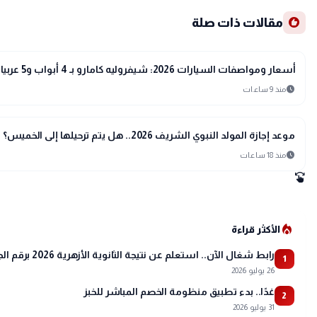
recommend
مقالات ذات صلة
interests
منوعات
أسعار ومواصفات السيارات 2026: شيفروليه كامارو بـ 4 أبواب و5 عربيات زيرو في مصر تحت المليون
schedule
منذ 9 ساعات
interests
منوعات
موعد إجازة المولد النبوي الشريف 2026.. هل يتم ترحيلها إلى الخميس؟
schedule
منذ 18 ساعات
swipe
local_fire_department
الأكثر قراءة
رابط شغال الآن.. استعلم عن نتيجة الثانوية الأزهرية 2026 برقم الجلوس عبر بوابة الأزهر
1
26 يوليو 2026
غدًا.. بدء تطبيق منظومة الخصم المباشر للخبز
2
31 يوليو 2026