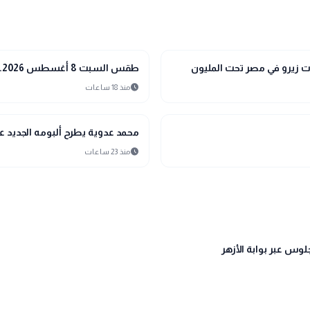
interests
منوعات
طقس السبت 8 أغسطس 2026.. حرارة مرتفعة ورطوبة عالية والأرصاد تحذر من أجواء شديدة الحرارة
schedule
منذ 18 ساعات
interests
منوعات
محمد عدوية يطرح ألبومه الجديد ع
schedule
منذ 23 ساعات