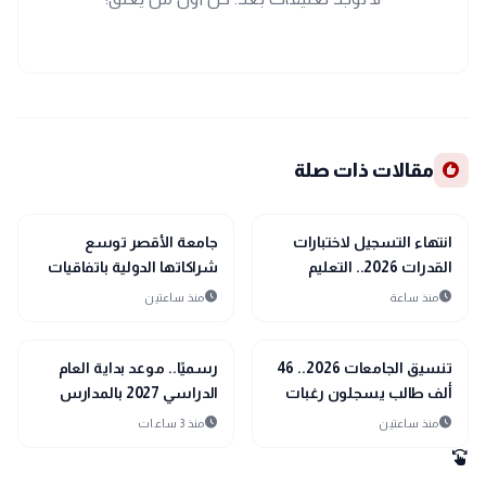
recommend
مقالات ذات صلة
school
school
مدارس وجامعات
مدارس وجامعات
انتهاء التسجيل لاختبارات
جامعة الأقصر توسع
القدرات 2026.. التعليم
شراكاتها الدولية باتفاقيات
العالي تغلق باب التقديم
أكاديمية مع نيجيريا وتركيا
schedule
schedule
منذ ساعة
منذ ساعتين
الإلكتروني دون تمديد
وألمانيا
school
school
مدارس وجامعات
مدارس وجامعات
تنسيق الجامعات 2026.. 46
رسميًا.. موعد بداية العام
ألف طالب يسجلون رغبات
الدراسي 2027 بالمدارس
المرحلة الأولى حتى الآن
والجامعات والخريطة الزمنية
schedule
schedule
منذ ساعتين
منذ 3 ساعات
الكاملة
swipe