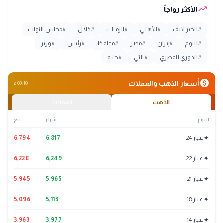
trending_up
الأكثر رواجاً
#
الخبر لايف
#
الأهلي
#
الزمالك
#
خلال
#
مجلس النواب
#
اليوم
#
إيران
#
مصر
#
محافظ
#
رئيس
#
وزير
#
الدوري المصري
#
التي
#
جنيه
monetization_on
أسعار الذهب والعملات
09:10 م
الذهب
العملات
النوع
شراء
بيع
✦
عيار 24
6,817
6,794
✦
عيار 22
6,249
6,228
✦
عيار 21
5,965
5,945
✦
عيار 18
5,113
5,096
✦
عيار 14
3,977
3,963