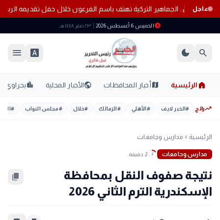
ي طرابزون.. الجماهير التركية تهتف باسم الفرعون خلال حفل تقديمه الرس
عاجل
schedule
الخميس 6 أغسطس 2026
٢٣ صفر ١٤٤٨ هـ
menu
font_download
dark_mode
search
home
location_city
public
map
الرئيسية
أخبار المحافظات
الأخبار المحلية
بحراوي
trending_up
رائج
#
الخبر لايف
#
الأهلي
#
الزمالك
#
خلال
#
مجلس النواب
#
اليوم
الرئيسية
مدارس وجامعات
chevron_left
مدارس وجامعات
2 دقيقة
2
نتيجة صفوف النقل بمحافظة
content_copy
الإسكندرية الترم الثاني 2026