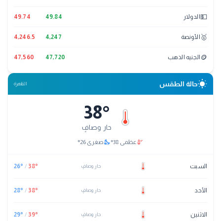
💵
الدولار
49.84
49.74
🥇
الأونصة
4,247
4,246.5
🪙
الجنيه الذهب
47,720
47,560
wb_sunny
حالة الطقس
القاهرة
38
°
حار وصافٍ
nights_stay
thermostat
عظمى
38
°
صغرى
26
°
السبت
°
38
/
°
26
حار وصافٍ
الأحد
°
38
/
°
28
حار وصافٍ
الاثنين
°
39
/
°
29
حار وصافٍ