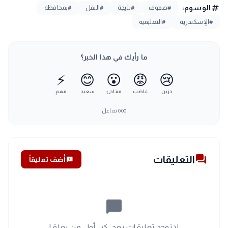
tag
الوسوم:
#صفوف
#نتيجة
#النقل
#بمحافظة
#الإسكندرية
#التعليمية
ما رأيك في هذا الخبر؟
⚡
😊
😮
😡
😢
حزين
غاضب
مفاجئ
سعيد
مهم
٥٥٥
تفاعل
forum
التعليقات
add_comment
أضف تعليقاً
chat_bubble_outline
لا توجد تعليقات بعد. كن أول من يعلق!