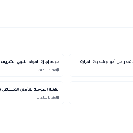
interests
منوعات
موعد إجازة المولد النبوي الشريف 2026.. هل يتم ترحيلها إلى الخميس؟
schedule
منذ 9 ساعات
interests
منوعات
الهيئة القومية للتأمين الاجتماعي ت
schedule
منذ 13 ساعات