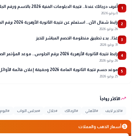
أعرف درجاتك عندنا.. نتيجة الدبلومات الفنية 2026 بالاسم ورقم الجلوس
1
8 يوليو 2026
رابط شغال الآن.. استعلم عن نتيجة الثانوية الأزهرية 2026 برقم الجلوس عبر بوابة الأزهر
2
26 يوليو 2026
غدًا.. بدء تطبيق منظومة الخصم المباشر للخبز
3
31 يوليو 2026
رابط نتيجة الثانوية الأزهرية 2026 برقم الجلوس.. موعد المؤتمر الصحفي وتفاصيل أسماء الأوائل
4
26 يوليو 2026
موعد حسم نتيجة الثانوية العامة 2026 وحقيقة إعلان قائمة الأوائل
5
25 يوليو 2026
trending_up
الأكثر رواجاً
#
الخبر لايف
#
الأهلي
#
الزمالك
#
خلال
#
مجلس النواب
#
اليوم
monetization_on
أسعار الذهب والعملات