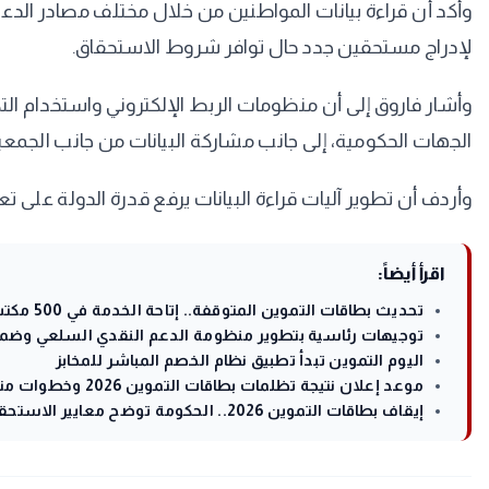
وأكد أن قراءة بيانات المواطنين من خلال مختلف مصادر الد
لإدراج مستحقين جدد حال توافر شروط الاستحقاق.
وأشار فاروق إلى أن منظومات الربط الإلكتروني واستخدام الت
الجهات الحكومية، إلى جانب مشاركة البيانات من جانب الجمع
وأردف أن تطوير آليات قراءة البيانات يرفع قدرة الدولة على 
اقرأ أيضاً:
تحديث بطاقات التموين المتوقفة.. إتاحة الخدمة في 500 مكتب بريد لتسهيل تقديم التظلمات
توجيهات رئاسية بتطوير منظومة الدعم النقدي السلعي وضم
اليوم التموين تبدأ تطبيق نظام الخصم المباشر للمخابز
موعد إعلان نتيجة تظلمات بطاقات التموين 2026 وخطوات متابعة الطلب
إيقاف بطاقات التموين 2026.. الحكومة توضح معايير الاستحقاق وخطوات استعادة الدعم