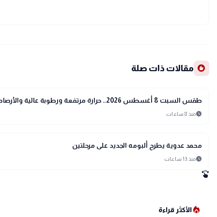
recommend
مقالات ذات صلة
interests
منوعات
طقس السبت 8 أغسطس 2026.. حرارة مرتفعة ورطوبة عالية والأرصاد تحذر من أجواء شديدة الحرارة
schedule
منذ 8 ساعات
interests
منوعات
محمد عدوية يطرح ألبومه الجديد على مرحلتين
schedule
منذ 13 ساعات
swipe
local_fire_department
الأكثر قراءة