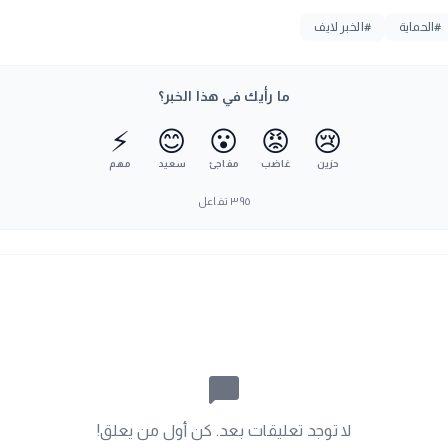
#الحماية
#الخبر لايف
ما رأيك في هذا الخبر؟
⚡
😊
😮
😡
😢
حزين
غاضب
مفاجئ
سعيد
مهم
٣٩٥
تفاعل
chat_bubble_outline
لا توجد تعليقات بعد. كن أول من يعلق!