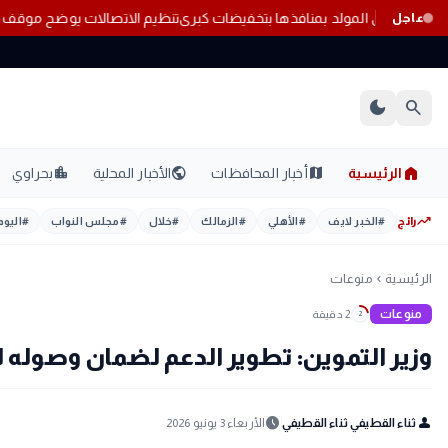
تنظيم الاتصالات
عاجل
dark_mode
search
home
location_city
public
map
الرئيسية
أخبار المحافظات
الأخبار المحلية
بحراوي
trending_up
رائج
#
الخبر لايف
#
الأهلي
#
الزمالك
#
خلال
#
مجلس النواب
#
اليوم
الرئيسية
منوعات
chevron_left
منوعات
2 دقيقة
2
وزير التموين: تطوير الدعم لضمان وصوله
schedule
person
ثناء القطيفي ثناء القطيفي
الأربعاء 3 يونيو 2026