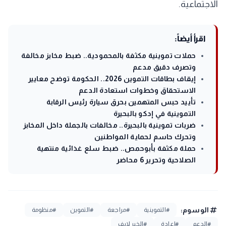
الاجتماعية.
اقرأ أيضاً:
حملات تموينية مكثفة بالمحمودية.. ضبط مخابز مخالفة
وتصرف دقيق مدعم
إيقاف بطاقات التموين 2026.. الحكومة توضح معايير
الاستحقاق وخطوات استعادة الدعم
تأييد حبس المتهمين بحرق سيارة رئيس الرقابة
التموينية في إدكو بالبحيرة
ضربات تموينية بالبحيرة.. مخالفات بالجملة داخل المخابز
وتحرك حاسم لحماية المواطنين
حملة مكثفة بأبوحمص.. ضبط سلع غذائية منتهية
الصلاحية وتحرير 6 محاضر
tag
الوسوم:
#التموينية
#مراجعة
#التموين
#منظومة
#الدعم
#إعادة
#الخبر لايف