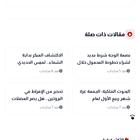
recommend
مقالات ذات صلة
interests
interests
منوعات
منوعات
بصمة الوجه شرط جديد
الاكتشاف المبكر بداية
لشراء خطوط المحمول خلال
الشفاء.. لميس الحديدي:
أسابيع فى مصر
أصبت بمرض السرطان
schedule
schedule
منذ 5 ساعات
منذ 6 ساعات
وأحمد الله على الشفاء
interests
interests
منوعات
منوعات
البحوث الفلكية: الجمعة غرة
تحذير من الإفراط في
شهر ربيع الأول لعام
البروتين.. هل يضر العضلات
1448هـجريًا
بدلًا من بنائها؟
schedule
schedule
منذ 7 ساعات
منذ 7 ساعات
swipe