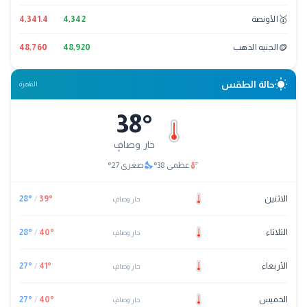
🥇
الأونصة
4,342
4,341.4
🪙
الجنيه الذهب
48,920
48,760
wb_sunny
حالة الطقس
القاهرة
38
°
حار وصافٍ
nights_stay
thermostat
عظمى
38
°
صغرى
27
°
الاثنين
°
39
/
°
28
حار وصافٍ
الثلاثاء
°
40
/
°
28
حار وصافٍ
الأربعاء
°
41
/
°
27
حار وصافٍ
الخميس
°
40
/
°
27
حار وصافٍ