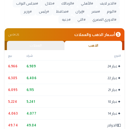
#
الخبر لايف
#
الأهلي
#
الزمالك
#
خلال
#
مجلس النواب
#
اليوم
#
مصر
#
إيران
#
محافظ
#
رئيس
#
وزير
#
الدوري المصري
#
التي
#
جنيه
monetization_on
أسعار الذهب والعملات
04:25 ص
الذهب
العملات
النوع
شراء
بيع
✦
عيار 24
6,989
6,966
✦
عيار 22
6,406
6,385
✦
عيار 21
6,115
6,095
✦
عيار 18
5,241
5,224
✦
عيار 14
4,077
4,063
💵
الدولار
49.84
49.74