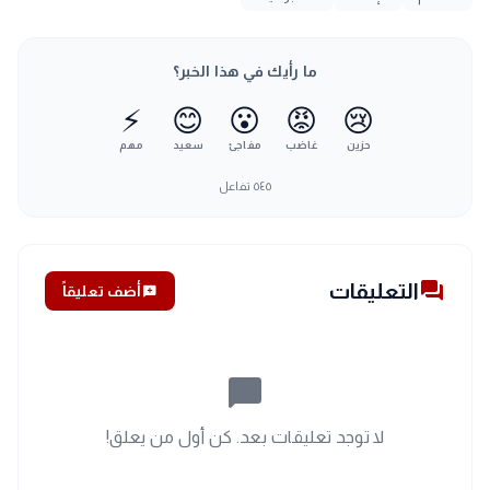
ما رأيك في هذا الخبر؟
⚡
😊
😮
😡
😢
حزين
غاضب
مفاجئ
سعيد
مهم
٥٤٥
تفاعل
forum
التعليقات
add_comment
أضف تعليقاً
chat_bubble_outline
لا توجد تعليقات بعد. كن أول من يعلق!